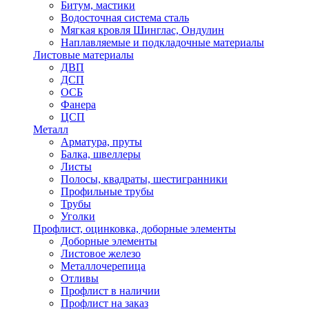
Битум, мастики
Водосточная система сталь
Мягкая кровля Шинглас, Ондулин
Наплавляемые и подкладочные материалы
Листовые материалы
ДВП
ДСП
ОСБ
Фанера
ЦСП
Металл
Арматура, пруты
Балка, швеллеры
Листы
Полосы, квадраты, шестигранники
Профильные трубы
Трубы
Уголки
Профлист, оцинковка, доборные элементы
Доборные элементы
Листовое железо
Металлочерепица
Отливы
Профлист в наличии
Профлист на заказ