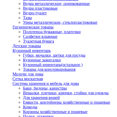
Ведра металлические, оцинкованные
Ведра пластиковые
Ведро-туалет
Тазы
Урны металлические, стеклопластиковые
Гигиенические товары
Полотенца бумажные, платочки
Салфетки влажные
Туалетная бумага
Детские товары
Кухонный инвентарь
Губки, мочалки, щетки для посуды
Кухонные зажигалки
Кухонный инвентарь(остальное )
Товары для консервирования
Мелочи для дома
Сетка москитная
Система хранения и мебель для дома
Баки, бидоны, канистры
Вешалки, плечики, крючки, стойки для одежды
Для хранения вещей
Емкости, контейнеры хозяйственные и пищевые
Комоды
Корзины хозяйственные и пищевые
Полки, этажерки