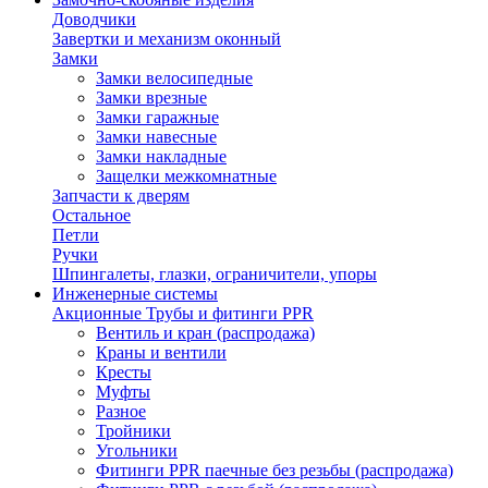
Доводчики
Завертки и механизм оконный
Замки
Замки велосипедные
Замки врезные
Замки гаражные
Замки навесные
Замки накладные
Защелки межкомнатные
Запчасти к дверям
Остальное
Петли
Ручки
Шпингалеты, глазки, ограничители, упоры
Инженерные системы
Акционные Трубы и фитинги PPR
Вентиль и кран (распродажа)
Краны и вентили
Кресты
Муфты
Разное
Тройники
Угольники
Фитинги PPR паечные без резьбы (распродажа)