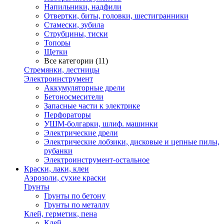
Напильники, надфили
Отвертки, биты, головки, шестигранники
Стамески, зубила
Струбцины, тиски
Топоры
Щетки
Все категории (11)
Стремянки, лестницы
Электроинструмент
Аккумуляторные дрели
Бетоносмесители
Запасные части к электрике
Перфораторы
УШМ-болгарки, шлиф. машинки
Электрические дрели
Электрические лобзики, дисковые и цепные пилы,
рубанки
Электроинструмент-остальное
Краски, лаки, клеи
Аэрозоли, сухие краски
Грунты
Грунты по бетону
Грунты по металлу
Клей, герметик, пена
Клей