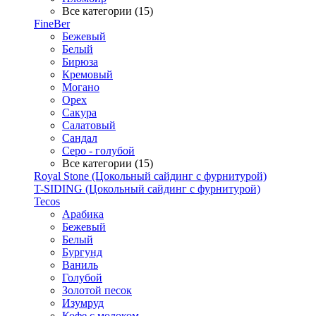
Все категории (15)
FineBer
Бежевый
Белый
Бирюза
Кремовый
Могано
Орех
Сакура
Салатовый
Сандал
Серо - голубой
Все категории (15)
Royal Stone (Цокольный сайдинг с фурнитурой)
T-SIDING (Цокольный сайдинг с фурнитурой)
Tecos
Арабика
Бежевый
Белый
Бургунд
Ваниль
Голубой
Золотой песок
Изумруд
Кофе с молоком