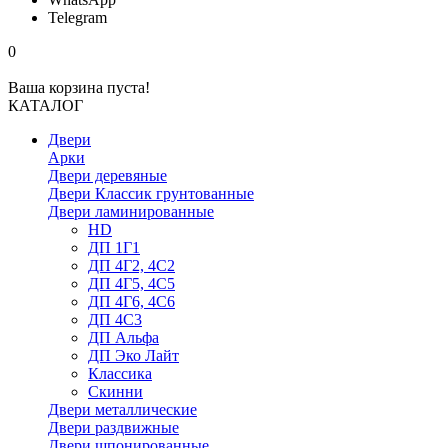
Telegram
0
Ваша корзина пуста!
КАТАЛОГ
Двери
Арки
Двери деревяные
Двери Классик грунтованные
Двери ламинированные
HD
ДП 1Г1
ДП 4Г2, 4С2
ДП 4Г5, 4С5
ДП 4Г6, 4С6
ДП 4С3
ДП Альфа
ДП Эко Лайт
Классика
Скинни
Двери металлические
Двери раздвижные
Двери шпонированные