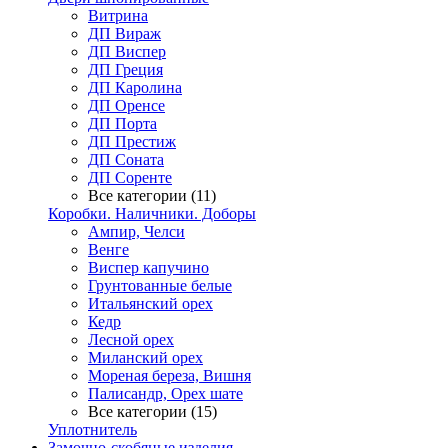
Витрина
ДП Вираж
ДП Виспер
ДП Греция
ДП Каролина
ДП Оренсе
ДП Порта
ДП Престиж
ДП Соната
ДП Соренте
Все категории (11)
Коробки. Наличники. Доборы
Ампир, Челси
Венге
Виспер капучино
Грунтованные белые
Итальянский орех
Кедр
Лесной орех
Миланский орех
Мореная береза, Вишня
Палисандр, Орех шате
Все категории (15)
Уплотнитель
Замочно-скобяные изделия