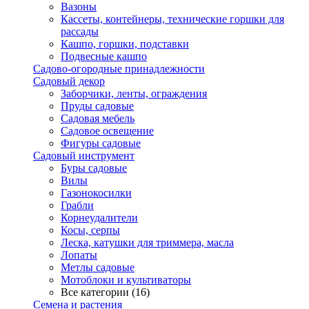
Вазоны
Кассеты, контейнеры, технические горшки для
рассады
Кашпо, горшки, подставки
Подвесные кашпо
Садово-огородные принадлежности
Садовый декор
Заборчики, ленты, ограждения
Пруды садовые
Садовая мебель
Садовое освещение
Фигуры садовые
Садовый инструмент
Буры садовые
Вилы
Газонокосилки
Грабли
Корнеудалители
Косы, серпы
Леска, катушки для триммера, масла
Лопаты
Метлы садовые
Мотоблоки и культиваторы
Все категории (16)
Семена и растения