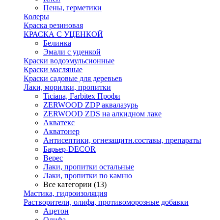
Пены, герметики
Колеры
Краска резиновая
КРАСКА С УЦЕНКОЙ
Белинка
Эмали с уценкой
Краски водоэмульсионные
Краски масляные
Краски садовые для деревьев
Лаки, морилки, пропитки
Ticiana, Farbitex Профи
ZERWOOD ZDP аквалазурь
ZERWOOD ZDS на алкидном лаке
Акватекс
Акватонер
Антисептики, огнезащитн.составы, препараты
Барьер-DECOR
Верес
Лаки, пропитки остальные
Лаки, пропитки по камню
Все категории (13)
Мастика, гидроизоляция
Растворители, олифа, противоморозные добавки
Ацетон
Олифа