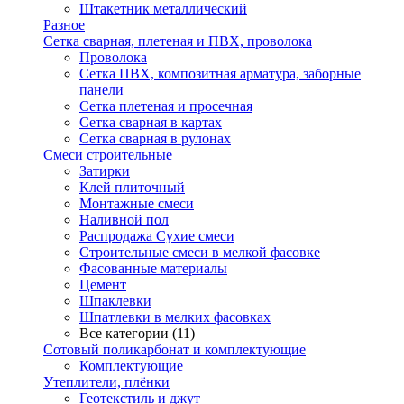
Штакетник металлический
Разное
Сетка сварная, плетеная и ПВХ, проволока
Проволока
Сетка ПВХ, композитная арматура, заборные
панели
Сетка плетеная и просечная
Сетка сварная в картах
Сетка сварная в рулонах
Смеси строительные
Затирки
Клей плиточный
Монтажные смеси
Наливной пол
Распродажа Сухие смеси
Строительные смеси в мелкой фасовке
Фасованные материалы
Цемент
Шпаклевки
Шпатлевки в мелких фасовках
Все категории (11)
Сотовый поликарбонат и комплектующие
Комплектующие
Утеплители, плёнки
Геотекстиль и джут