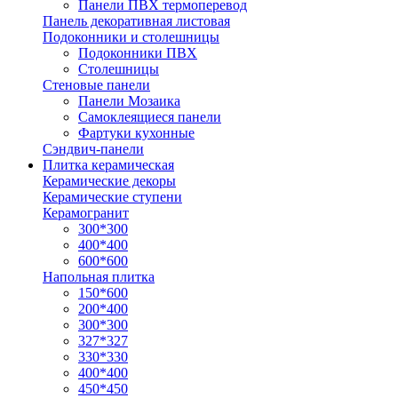
Панели ПВХ термоперевод
Панель декоративная листовая
Подоконники и столешницы
Подоконники ПВХ
Столешницы
Стеновые панели
Панели Мозаика
Самоклеящиеся панели
Фартуки кухонные
Сэндвич-панели
Плитка керамическая
Керамические декоры
Керамические ступени
Керамогранит
300*300
400*400
600*600
Напольная плитка
150*600
200*400
300*300
327*327
330*330
400*400
450*450