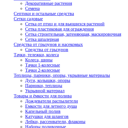
Декоративные растения
Семена
Септики и остальные средства
Сетки садовые
Сетка от птиц и для вьющихся растений
Сетка пластиковая для ограждения
Сетка строительная, затеняющая, маскировочная
Сетка шпалерная
Средства от грызунов и насекомых
Средства от грызунов
Тачки, тележки, колеса
Колеса, шины
Тачки 1-колесные
Тачки 2-колесные
Теплицы, парники, опоры, укрывные материалы
Дуги, колышки, опоры
Парники, теплицы
Укрывной материал
Товары и ёмкости для полива
Дождеватели распылители
Емкости для летнего душа
Капельный полив
Катушки для шлангов
Лейки, рассеиватели, флаконы
Наборы поливочные