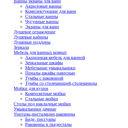
Ванны,экраны для ванн
Акриловые ванны
Комплектующие для ванн
Стальные ванны
Чугунные ванны
Экраны для ванн
Душевое ограждение
Душевые кабины
Душевые поддоны
Зеркала
Мебель для ванных комнат
Акционная мебель для ванной
Зеркальные шкафы
Мебельные умывальники
Пеналы,шкафы навесные
Тумбы с раковиной
Тумбы со столешницей,столешницы
Мойки для кухни
Композитные мойки
Стальные мойки
Столы под накладные мойки
Умывальники дачные
Унитазы,инсталяции,раковины
Биде, писсуары
Раковины и пьедесталы