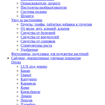
Опрыскиватели, штанги
Пистолеты-разбрызгиватели
Система полива
Шланги
Уход за растениями
Грунты, торфы, таблетки,добавки к грунтам
От моли, мух, клещей, клопов
Средства от болезней
Средства от вредителей
Средства от сорняков
Стимуляторы роста
Удобрения
Фитолампы, подставки для подсветки растений
Сайдинг, декоративные уличные покрытия
Döcke
LUX под дерево
Банан
Гранат
Капучино
Карамель
Киви
Крем-брюле
Лимон
Персик
Пломбир