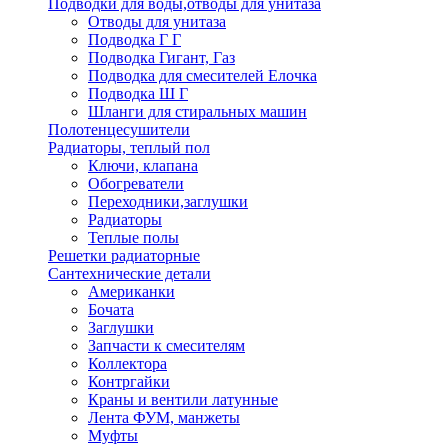
Подводки для воды,отводы для унитаза
Отводы для унитаза
Подводка Г Г
Подводка Гигант, Газ
Подводка для смесителей Елочка
Подводка Ш Г
Шланги для стиральных машин
Полотенцесушители
Радиаторы, теплый пол
Ключи, клапана
Обогреватели
Переходники,заглушки
Радиаторы
Теплые полы
Решетки радиаторные
Сантехнические детали
Американки
Бочата
Заглушки
Запчасти к смесителям
Коллектора
Контргайки
Краны и вентили латунные
Лента ФУМ, манжеты
Муфты