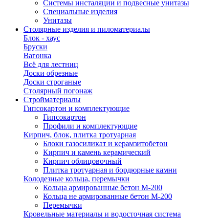
Системы инсталяции и подвесные унитазы
Специальные изделия
Унитазы
Столярные изделия и пиломатериалы
Блок - хаус
Бруски
Вагонка
Всё для лестниц
Доски обрезные
Доски строганые
Столярный погонаж
Стройматериалы
Гипсокартон и комплектующие
Гипсокартон
Профили и комплектующие
Кирпич, блок, плитка тротуарная
Блоки газосиликат и керамзитобетон
Кирпич и камень керамический
Кирпич облицовочный
Плитка тротуарная и бордюрные камни
Колодезные кольца, перемычки
Кольца армированные бетон М-200
Кольца не армированные бетон М-200
Перемычки
Кровельные материалы и водосточная система