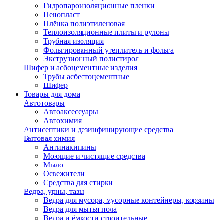
Гидропароизоляционные пленки
Пенопласт
Плёнка полиэтиленовая
Теплоизоляционные плиты и рулоны
Трубная изоляция
Фольгированный утеплитель и фольга
Экструзионный полистирол
Шифер и асбоцементные изделия
Трубы асбестоцементные
Шифер
Товары для дома
Автотовары
Автоаксессуары
Автохимия
Антисептики и дезинфицирующие средства
Бытовая химия
Антинакипины
Моющие и чистящие средства
Мыло
Освежители
Средства для стирки
Ведра, урны, тазы
Ведра для мусора, мусорные контейнеры, корзины
Ведра для мытья пола
Ведра и ёмкости строительные