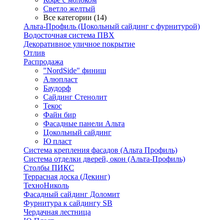
Светло желтый
Все категории (14)
Альта-Профиль (Цокольный сайдинг с фурнитурой)
Водосточная система ПВХ
Декоративное уличное покрытие
Отлив
Распродажа
"NordSide" финиш
Алюпласт
Баудорф
Сайдинг Стенолит
Текос
Файн бир
Фасадные панели Альта
Цокольный сайдинг
Ю пласт
Система крепления фасадов (Альта Профиль)
Система отделки дверей, окон (Альта-Профиль)
Столбы ПИКС
Террасная доска (Декинг)
ТехноНиколь
Фасадный сайдинг Доломит
Фурнитура к сайдингу SB
Чердачная лестница