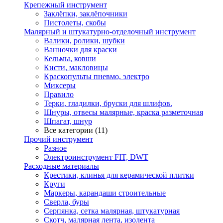
Крепежный инструмент
Заклёпки, заклёпочники
Пистолеты, скобы
Малярный и штукатурно-отделочный инструмент
Валики, ролики, шубки
Ванночки для краски
Кельмы, ковши
Кисти, макловицы
Краскопульты пневмо, электро
Миксеры
Правило
Терки, гладилки, бруски для шлифов.
Шнуры, отвесы малярные, краска разметочная
Шпагат, шнур
Все категории (11)
Прочий инструмент
Разное
Электроинструмент FIT, DWT
Расходные материалы
Крестики, клинья для керамической плитки
Круги
Маркеры, карандаши строительные
Сверла, буры
Серпянка, сетка малярная, штукатурная
Скотч, малярная лента, изолента