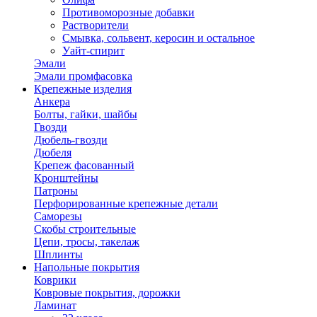
Противоморозные добавки
Растворители
Смывка, сольвент, керосин и остальное
Уайт-спирит
Эмали
Эмали промфасовка
Крепежные изделия
Анкера
Болты, гайки, шайбы
Гвозди
Дюбель-гвозди
Дюбеля
Крепеж фасованный
Кронштейны
Патроны
Перфорированные крепежные детали
Саморезы
Скобы строительные
Цепи, тросы, такелаж
Шплинты
Напольные покрытия
Коврики
Ковровые покрытия, дорожки
Ламинат