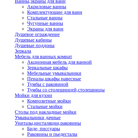
Ванны,экраны для ванн
Акриловые ванны
Комплектующие для ванн
Стальные ванны
Чугунные ванны
Экраны для ванн
Душевое ограждение
Душевые кабины
Душевые поддоны
Зеркала
Мебель для ванных комнат
Акционная мебель для ванной
Зеркальные шкафы
Мебельные умывальники
Пеналы,шкафы навесные
Тумбы с раковиной
Тумбы со столешницей,столешницы
Мойки для кухни
Композитные мойки
Стальные мойки
Столы под накладные мойки
Умывальники дачные
Унитазы,инсталяции,раковины
Биде, писсуары
Раковины и пьедесталы