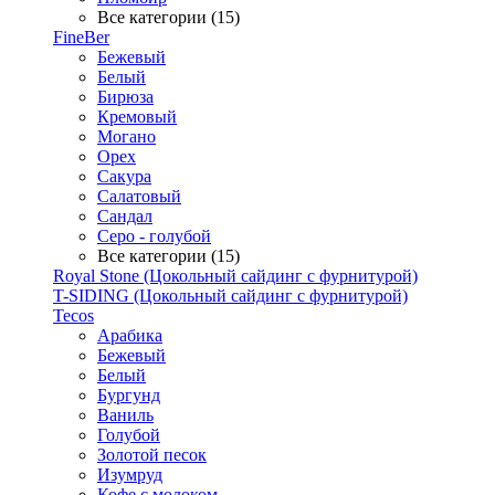
Все категории (15)
FineBer
Бежевый
Белый
Бирюза
Кремовый
Могано
Орех
Сакура
Салатовый
Сандал
Серо - голубой
Все категории (15)
Royal Stone (Цокольный сайдинг с фурнитурой)
T-SIDING (Цокольный сайдинг с фурнитурой)
Tecos
Арабика
Бежевый
Белый
Бургунд
Ваниль
Голубой
Золотой песок
Изумруд
Кофе с молоком