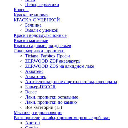
Пены, герметики
Колеры
Краска резиновая
КРАСКА С УЦЕНКОЙ
Белинка
Эмали с уценкой
Краски водоэмульсионные
Краски масляные
Краски садовые для деревьев
Лаки, морилки, пропитки
Ticiana, Farbitex Профи
ZERWOOD ZDP аквалазурь
ZERWOOD ZDS на алкидном лаке
Акватекс
Акватонер
Антисептики, огнезащитн.составы, препараты
Барьер-DECOR
Верес
Лаки, пропитки остальные
Лаки, пропитки по камню
Все категории (13)
Мастика, гидроизоляция
Растворители, олифа, противоморозные добавки
Ацетон
Олифа