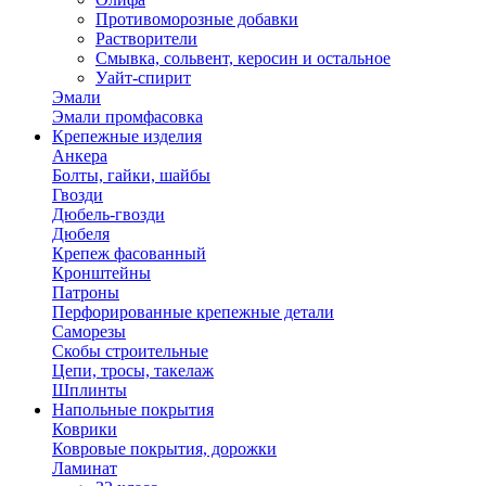
Противоморозные добавки
Растворители
Смывка, сольвент, керосин и остальное
Уайт-спирит
Эмали
Эмали промфасовка
Крепежные изделия
Анкера
Болты, гайки, шайбы
Гвозди
Дюбель-гвозди
Дюбеля
Крепеж фасованный
Кронштейны
Патроны
Перфорированные крепежные детали
Саморезы
Скобы строительные
Цепи, тросы, такелаж
Шплинты
Напольные покрытия
Коврики
Ковровые покрытия, дорожки
Ламинат