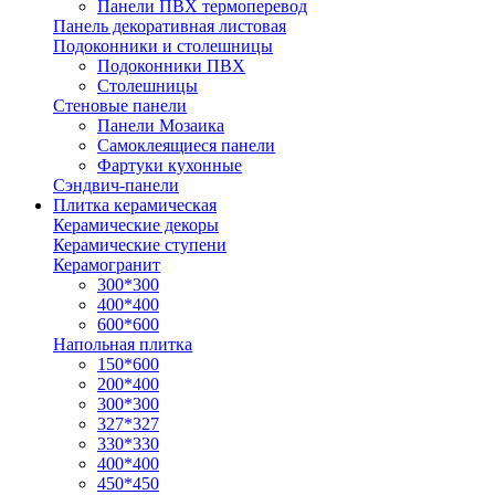
Панели ПВХ термоперевод
Панель декоративная листовая
Подоконники и столешницы
Подоконники ПВХ
Столешницы
Стеновые панели
Панели Мозаика
Самоклеящиеся панели
Фартуки кухонные
Сэндвич-панели
Плитка керамическая
Керамические декоры
Керамические ступени
Керамогранит
300*300
400*400
600*600
Напольная плитка
150*600
200*400
300*300
327*327
330*330
400*400
450*450