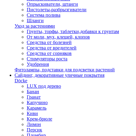
Опрыскиватели, штанги
Пистолеты-разбрызгиватели
Система полива
Шланги
Уход за растениями
Грунты, торфы, таблетки,добавки к грунтам
От моли, мух, клещей, клопов
Средства от болезней
Средства от вредителей
Средства от сорняков
Стимуляторы роста
Удобрения
Фитолампы, подставки для подсветки растений
Сайдинг, декоративные уличные покрытия
Döcke
LUX под дерево
Банан
Гранат
Капучино
Карамель
Киви
Крем-брюле
Лимон
Персик
Пломбир