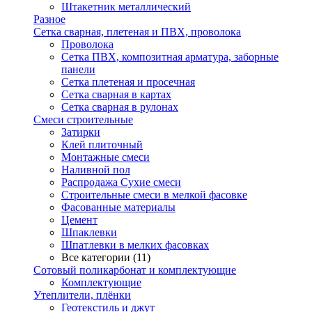
Штакетник металлический
Разное
Сетка сварная, плетеная и ПВХ, проволока
Проволока
Сетка ПВХ, композитная арматура, заборные
панели
Сетка плетеная и просечная
Сетка сварная в картах
Сетка сварная в рулонах
Смеси строительные
Затирки
Клей плиточный
Монтажные смеси
Наливной пол
Распродажа Сухие смеси
Строительные смеси в мелкой фасовке
Фасованные материалы
Цемент
Шпаклевки
Шпатлевки в мелких фасовках
Все категории (11)
Сотовый поликарбонат и комплектующие
Комплектующие
Утеплители, плёнки
Геотекстиль и джут