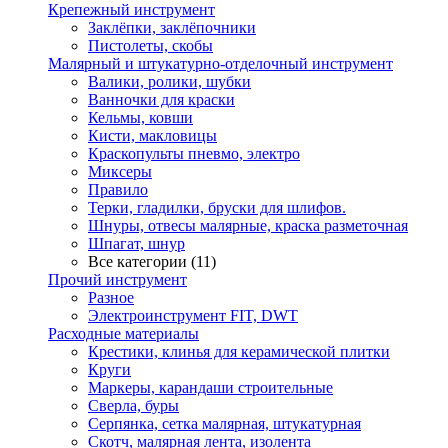
Крепежный инструмент
Заклёпки, заклёпочники
Пистолеты, скобы
Малярный и штукатурно-отделочный инструмент
Валики, ролики, шубки
Ванночки для краски
Кельмы, ковши
Кисти, макловицы
Краскопульты пневмо, электро
Миксеры
Правило
Терки, гладилки, бруски для шлифов.
Шнуры, отвесы малярные, краска разметочная
Шпагат, шнур
Все категории (11)
Прочий инструмент
Разное
Электроинструмент FIT, DWT
Расходные материалы
Крестики, клинья для керамической плитки
Круги
Маркеры, карандаши строительные
Сверла, буры
Серпянка, сетка малярная, штукатурная
Скотч, малярная лента, изолента