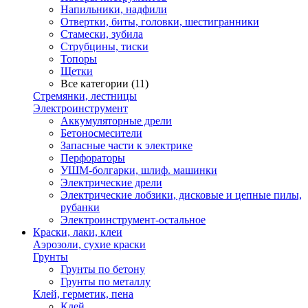
Напильники, надфили
Отвертки, биты, головки, шестигранники
Стамески, зубила
Струбцины, тиски
Топоры
Щетки
Все категории (11)
Стремянки, лестницы
Электроинструмент
Аккумуляторные дрели
Бетоносмесители
Запасные части к электрике
Перфораторы
УШМ-болгарки, шлиф. машинки
Электрические дрели
Электрические лобзики, дисковые и цепные пилы,
рубанки
Электроинструмент-остальное
Краски, лаки, клеи
Аэрозоли, сухие краски
Грунты
Грунты по бетону
Грунты по металлу
Клей, герметик, пена
Клей