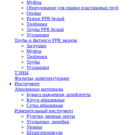
Муфты
Оборудование для сварки пластиковых труб
Опоры
Разное PPR белый
Тройники
Трубы PPR белый
Угольники
Трубы и фитинги PPR эконом
Заглушки
Муфты
Тройники
Трубы
Угольники
ТЭНЫ
Фильтры, комплектующие
Инструмент
Абразивные материалы
Бумага наждачная, шлифленты
Круги абразивные
Сетка абразивная
Измерительный инструмент
Рулетки, мерные ленты
Угольники, линейки
Уровни
Штангенциркули