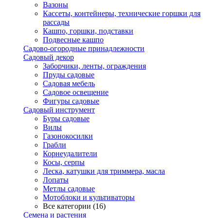
Вазоны
Кассеты, контейнеры, технические горшки для
рассады
Кашпо, горшки, подставки
Подвесные кашпо
Садово-огородные принадлежности
Садовый декор
Заборчики, ленты, ограждения
Пруды садовые
Садовая мебель
Садовое освещение
Фигуры садовые
Садовый инструмент
Буры садовые
Вилы
Газонокосилки
Грабли
Корнеудалители
Косы, серпы
Леска, катушки для триммера, масла
Лопаты
Метлы садовые
Мотоблоки и культиваторы
Все категории (16)
Семена и растения