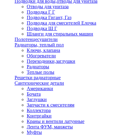
Подводки для воды,отводы для унитаза
Отводы для унитаза
Подводка Г Г
Подводка Гигант, Газ
Подводка для смесителей Елочка
Подводка Ш Г
Шланги для стиральных машин
Полотенцесушители
Радиаторы, теплый пол
Ключи, клапана
Обогреватели
Переходники,заглушки
Радиаторы
Теплые полы
Решетки радиаторные
Сантехнические детали
Американки
Бочата
Заглушки
Запчасти к смесителям
Коллектора
Контргайки
Краны и вентили латунные
Лента ФУМ, манжеты
Муфты