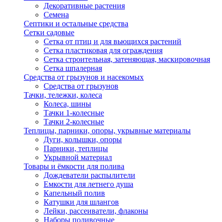
Декоративные растения
Семена
Септики и остальные средства
Сетки садовые
Сетка от птиц и для вьющихся растений
Сетка пластиковая для ограждения
Сетка строительная, затеняющая, маскировочная
Сетка шпалерная
Средства от грызунов и насекомых
Средства от грызунов
Тачки, тележки, колеса
Колеса, шины
Тачки 1-колесные
Тачки 2-колесные
Теплицы, парники, опоры, укрывные материалы
Дуги, колышки, опоры
Парники, теплицы
Укрывной материал
Товары и ёмкости для полива
Дождеватели распылители
Емкости для летнего душа
Капельный полив
Катушки для шлангов
Лейки, рассеиватели, флаконы
Наборы поливочные