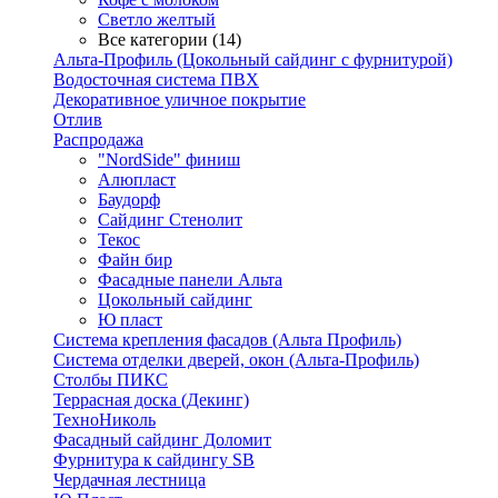
Светло желтый
Все категории (14)
Альта-Профиль (Цокольный сайдинг с фурнитурой)
Водосточная система ПВХ
Декоративное уличное покрытие
Отлив
Распродажа
"NordSide" финиш
Алюпласт
Баудорф
Сайдинг Стенолит
Текос
Файн бир
Фасадные панели Альта
Цокольный сайдинг
Ю пласт
Система крепления фасадов (Альта Профиль)
Система отделки дверей, окон (Альта-Профиль)
Столбы ПИКС
Террасная доска (Декинг)
ТехноНиколь
Фасадный сайдинг Доломит
Фурнитура к сайдингу SB
Чердачная лестница