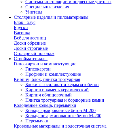
Системы инсталяции и подвесные унитазы
Специальные изделия
Унитазы
Столярные изделия и пиломатериалы
Блок - хаус
Бруски
Вагонка
Всё для лестниц
Доски обрезные
Доски строганые
Столярный погонаж
Стройматериалы
Гипсокартон и комплектующие
Гипсокартон
Профили и комплектующие
Кирпич, блок, плитка тротуарная
Блоки газосиликат и керамзитобетон
Кирпич и камень керамический
Кирпич облицовочный
Плитка тротуарная и бордюрные камни
Колодезные кольца, перемычки
Кольца армированные бетон М-200
Кольца не армированные бетон М-200
Перемычки
Кровельные материалы и водосточная система