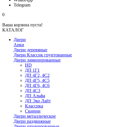
Telegram
0
Ваша корзина пуста!
КАТАЛОГ
Двери
Арки
Двери деревяные
Двери Классик грунтованные
Двери ламинированные
HD
ДП 1Г1
ДП 4Г2, 4С2
ДП 4Г5, 4С5
ДП 4Г6, 4С6
ДП 4С3
ДП Альфа
ДП Эко Лайт
Классика
Скинни
Двери металлические
Двери раздвижные
Двери шпонированные