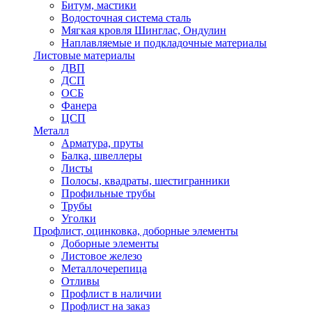
Битум, мастики
Водосточная система сталь
Мягкая кровля Шинглас, Ондулин
Наплавляемые и подкладочные материалы
Листовые материалы
ДВП
ДСП
ОСБ
Фанера
ЦСП
Металл
Арматура, пруты
Балка, швеллеры
Листы
Полосы, квадраты, шестигранники
Профильные трубы
Трубы
Уголки
Профлист, оцинковка, доборные элементы
Доборные элементы
Листовое железо
Металлочерепица
Отливы
Профлист в наличии
Профлист на заказ