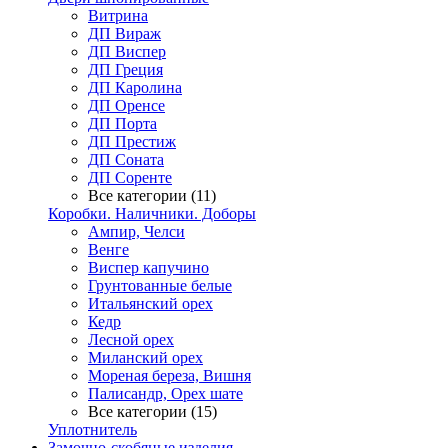
Витрина
ДП Вираж
ДП Виспер
ДП Греция
ДП Каролина
ДП Оренсе
ДП Порта
ДП Престиж
ДП Соната
ДП Соренте
Все категории (11)
Коробки. Наличники. Доборы
Ампир, Челси
Венге
Виспер капучино
Грунтованные белые
Итальянский орех
Кедр
Лесной орех
Миланский орех
Мореная береза, Вишня
Палисандр, Орех шате
Все категории (15)
Уплотнитель
Замочно-скобяные изделия