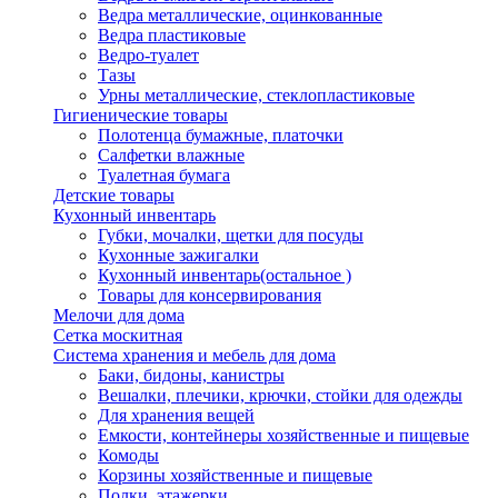
Ведра металлические, оцинкованные
Ведра пластиковые
Ведро-туалет
Тазы
Урны металлические, стеклопластиковые
Гигиенические товары
Полотенца бумажные, платочки
Салфетки влажные
Туалетная бумага
Детские товары
Кухонный инвентарь
Губки, мочалки, щетки для посуды
Кухонные зажигалки
Кухонный инвентарь(остальное )
Товары для консервирования
Мелочи для дома
Сетка москитная
Система хранения и мебель для дома
Баки, бидоны, канистры
Вешалки, плечики, крючки, стойки для одежды
Для хранения вещей
Емкости, контейнеры хозяйственные и пищевые
Комоды
Корзины хозяйственные и пищевые
Полки, этажерки