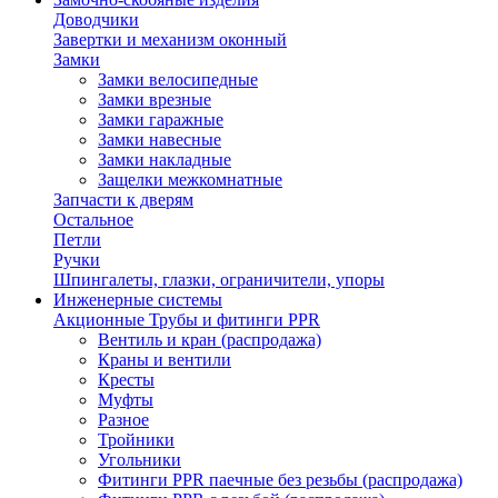
Доводчики
Завертки и механизм оконный
Замки
Замки велосипедные
Замки врезные
Замки гаражные
Замки навесные
Замки накладные
Защелки межкомнатные
Запчасти к дверям
Остальное
Петли
Ручки
Шпингалеты, глазки, ограничители, упоры
Инженерные системы
Акционные Трубы и фитинги PPR
Вентиль и кран (распродажа)
Краны и вентили
Кресты
Муфты
Разное
Тройники
Угольники
Фитинги PPR паечные без резьбы (распродажа)