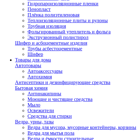
Гидропароизоляционные пленки
Пенопласт
Плёнка полиэтиленовая
Теплоизоляционные плиты и рулоны
Трубная изоляция
Фольгированный утеплитель и фольга
Экструзионный полистирол
Шифер и асбоцементные изделия
Трубы асбестоцементные
Шифер
Товары для дома
Автотовары
Автоаксессуары
Автохимия
Антисептики и дезинфицирующие средства
Бытовая химия
Антинакипины
Моющие и чистящие средства
Мыло
Освежители
Средства для стирки
Ведра, урны, тазы
Ведра для мусора, мусорные контейнеры, корзины
Ведра для мытья пола
Ведра и ёмкости строительные