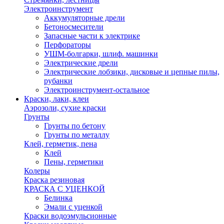
Электроинструмент
Аккумуляторные дрели
Бетоносмесители
Запасные части к электрике
Перфораторы
УШМ-болгарки, шлиф. машинки
Электрические дрели
Электрические лобзики, дисковые и цепные пилы,
рубанки
Электроинструмент-остальное
Краски, лаки, клеи
Аэрозоли, сухие краски
Грунты
Грунты по бетону
Грунты по металлу
Клей, герметик, пена
Клей
Пены, герметики
Колеры
Краска резиновая
КРАСКА С УЦЕНКОЙ
Белинка
Эмали с уценкой
Краски водоэмульсионные