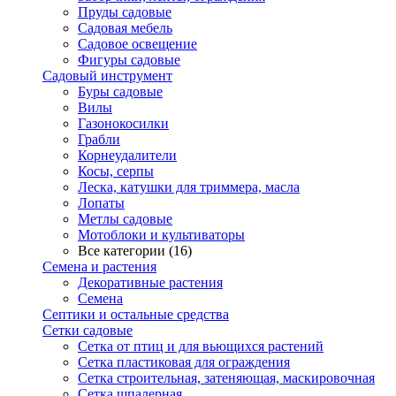
Пруды садовые
Садовая мебель
Садовое освещение
Фигуры садовые
Садовый инструмент
Буры садовые
Вилы
Газонокосилки
Грабли
Корнеудалители
Косы, серпы
Леска, катушки для триммера, масла
Лопаты
Метлы садовые
Мотоблоки и культиваторы
Все категории (16)
Семена и растения
Декоративные растения
Семена
Септики и остальные средства
Сетки садовые
Сетка от птиц и для вьющихся растений
Сетка пластиковая для ограждения
Сетка строительная, затеняющая, маскировочная
Сетка шпалерная