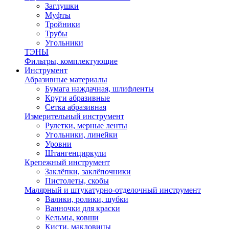
Заглушки
Муфты
Тройники
Трубы
Угольники
ТЭНЫ
Фильтры, комплектующие
Инструмент
Абразивные материалы
Бумага наждачная, шлифленты
Круги абразивные
Сетка абразивная
Измерительный инструмент
Рулетки, мерные ленты
Угольники, линейки
Уровни
Штангенциркули
Крепежный инструмент
Заклёпки, заклёпочники
Пистолеты, скобы
Малярный и штукатурно-отделочный инструмент
Валики, ролики, шубки
Ванночки для краски
Кельмы, ковши
Кисти, макловицы