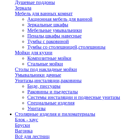
Душевые поддоны
Зеркала
Мебель для ванных комнат
Акционная мебель для ванной
Зеркальные шкафы
Мебельные умывальники
Пеналы,шкафы навесные
Тумбы с раковиной
Тумбы со столешницей,столешницы
Мойки для кухни
Композитные мойки
Стальные мойки
Столы под накладные мойки
Умывальники дачные
Унитазы,инсталяции,раковины
Биде, писсуары
Раковины и пьедесталы
Системы инсталяции и подвесные унитазы
Специальные изделия
Унитазы
Столярные изделия и пиломатериалы
Блок - хаус
Бруски
Вагонка
Всё для лестниц