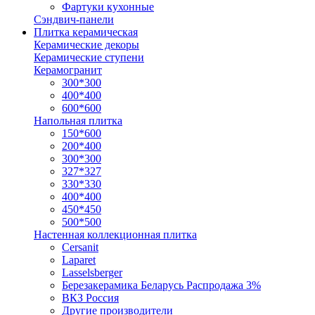
Фартуки кухонные
Сэндвич-панели
Плитка керамическая
Керамические декоры
Керамические ступени
Керамогранит
300*300
400*400
600*600
Напольная плитка
150*600
200*400
300*300
327*327
330*330
400*400
450*450
500*500
Настенная коллекционная плитка
Cersanit
Laparet
Lasselsberger
Березакерамика Беларусь Распродажа 3%
ВКЗ Россия
Другие производители