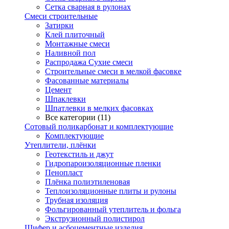
Сетка сварная в рулонах
Смеси строительные
Затирки
Клей плиточный
Монтажные смеси
Наливной пол
Распродажа Сухие смеси
Строительные смеси в мелкой фасовке
Фасованные материалы
Цемент
Шпаклевки
Шпатлевки в мелких фасовках
Все категории (11)
Сотовый поликарбонат и комплектующие
Комплектующие
Утеплители, плёнки
Геотекстиль и джут
Гидропароизоляционные пленки
Пенопласт
Плёнка полиэтиленовая
Теплоизоляционные плиты и рулоны
Трубная изоляция
Фольгированный утеплитель и фольга
Экструзионный полистирол
Шифер и асбоцементные изделия