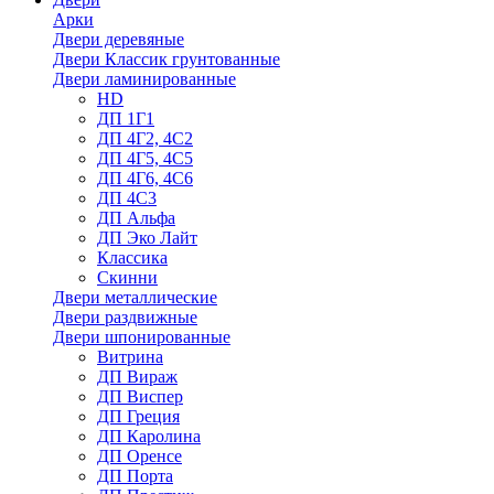
Арки
Двери деревяные
Двери Классик грунтованные
Двери ламинированные
HD
ДП 1Г1
ДП 4Г2, 4С2
ДП 4Г5, 4С5
ДП 4Г6, 4С6
ДП 4С3
ДП Альфа
ДП Эко Лайт
Классика
Скинни
Двери металлические
Двери раздвижные
Двери шпонированные
Витрина
ДП Вираж
ДП Виспер
ДП Греция
ДП Каролина
ДП Оренсе
ДП Порта