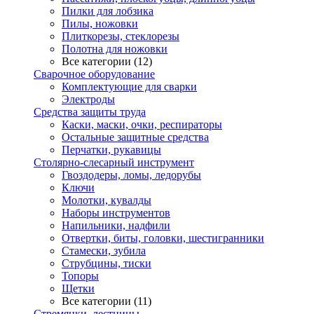
Пилки для лобзика
Пилы, ножовки
Плиткорезы, стеклорезы
Полотна для ножовки
Все категории (12)
Сварочное оборудование
Комплектующие для сварки
Электроды
Средства защиты труда
Каски, маски, очки, респираторы
Остальные защитные средства
Перчатки, рукавицы
Столярно-слесарный инструмент
Гвоздодеры, ломы, ледорубы
Ключи
Молотки, кувалды
Наборы инструментов
Напильники, надфили
Отвертки, биты, головки, шестигранники
Стамески, зубила
Струбцины, тиски
Топоры
Щетки
Все категории (11)
Стремянки, лестницы