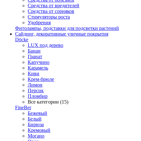
Средства от вредителей
Средства от сорняков
Стимуляторы роста
Удобрения
Фитолампы, подставки для подсветки растений
Сайдинг, декоративные уличные покрытия
Döcke
LUX под дерево
Банан
Гранат
Капучино
Карамель
Киви
Крем-брюле
Лимон
Персик
Пломбир
Все категории (15)
FineBer
Бежевый
Белый
Бирюза
Кремовый
Могано