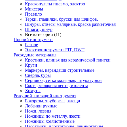
Краскопульты пневмо, электро
Миксеры
Правило
Терки, гладилки, бруски для шлифов.
Шнуры, отвесы малярные, краска разметочная
Шпагат, шнур
Все категории (11)
Прочий инструмент
Разное
Электроинструмент FIT, DWT
Расходные материалы
Крестики, клинья для керамической плитки
Круги
Маркеры, карандаши строительные
Сверла, буры
Серпянка, сетка малярная, штукатурная
Скотч, малярная лента, изолента
Хомуты
Режущий, пилящий инструмент
Бокорезы, труборезы, клещи
Лобзики ручные
Ножи, лезвия
Ножницы по металлу, жести
Ножницы хозяйственные
Пассатижи, плоскогубцы, длинногубцы