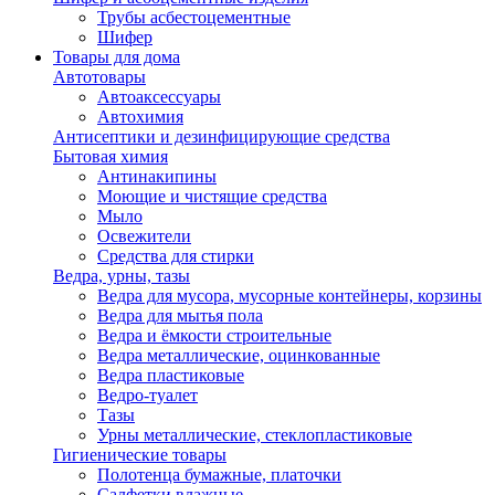
Трубы асбестоцементные
Шифер
Товары для дома
Автотовары
Автоаксессуары
Автохимия
Антисептики и дезинфицирующие средства
Бытовая химия
Антинакипины
Моющие и чистящие средства
Мыло
Освежители
Средства для стирки
Ведра, урны, тазы
Ведра для мусора, мусорные контейнеры, корзины
Ведра для мытья пола
Ведра и ёмкости строительные
Ведра металлические, оцинкованные
Ведра пластиковые
Ведро-туалет
Тазы
Урны металлические, стеклопластиковые
Гигиенические товары
Полотенца бумажные, платочки
Салфетки влажные