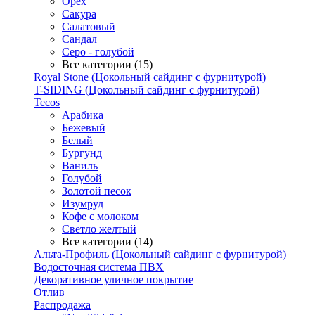
Орех
Сакура
Салатовый
Сандал
Серо - голубой
Все категории (15)
Royal Stone (Цокольный сайдинг с фурнитурой)
T-SIDING (Цокольный сайдинг с фурнитурой)
Tecos
Арабика
Бежевый
Белый
Бургунд
Ваниль
Голубой
Золотой песок
Изумруд
Кофе с молоком
Светло желтый
Все категории (14)
Альта-Профиль (Цокольный сайдинг с фурнитурой)
Водосточная система ПВХ
Декоративное уличное покрытие
Отлив
Распродажа