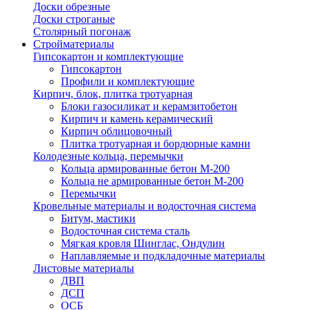
Доски обрезные
Доски строганые
Столярный погонаж
Стройматериалы
Гипсокартон и комплектующие
Гипсокартон
Профили и комплектующие
Кирпич, блок, плитка тротуарная
Блоки газосиликат и керамзитобетон
Кирпич и камень керамический
Кирпич облицовочный
Плитка тротуарная и бордюрные камни
Колодезные кольца, перемычки
Кольца армированные бетон М-200
Кольца не армированные бетон М-200
Перемычки
Кровельные материалы и водосточная система
Битум, мастики
Водосточная система сталь
Мягкая кровля Шинглас, Ондулин
Наплавляемые и подкладочные материалы
Листовые материалы
ДВП
ДСП
ОСБ