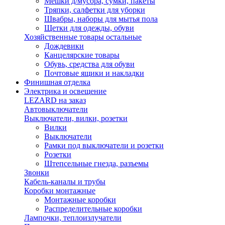
Мешки д/мусора, сумки, пакеты
Тряпки, салфетки для уборки
Швабры, наборы для мытья пола
Щетки для одежды, обуви
Хозяйственные товары остальные
Дождевики
Канцелярские товары
Обувь, средства для обуви
Почтовые ящики и накладки
Финишная отделка
Электрика и освещение
LEZARD на заказ
Автовыключатели
Выключатели, вилки, розетки
Вилки
Выключатели
Рамки под выключатели и розетки
Розетки
Штепсельные гнезда, разъемы
Звонки
Кабель-каналы и трубы
Коробки монтажные
Монтажные коробки
Распределительные коробки
Лампочки, теплоизлучатели