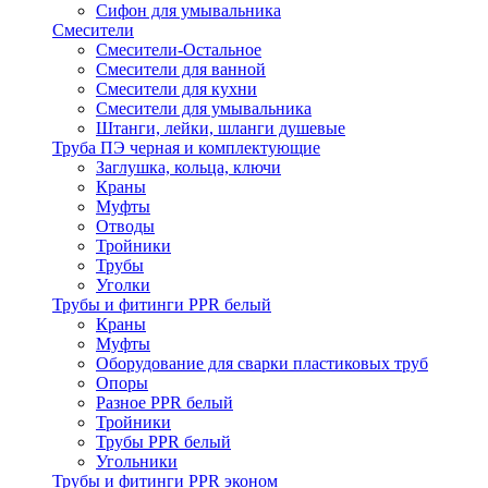
Сифон для умывальника
Смесители
Cмесители-Остальное
Смесители для ванной
Смесители для кухни
Смесители для умывальника
Штанги, лейки, шланги душевые
Труба ПЭ черная и комплектующие
Заглушка, кольца, ключи
Краны
Муфты
Отводы
Тройники
Трубы
Уголки
Трубы и фитинги PPR белый
Краны
Муфты
Оборудование для сварки пластиковых труб
Опоры
Разное PPR белый
Тройники
Трубы PPR белый
Угольники
Трубы и фитинги PPR эконом