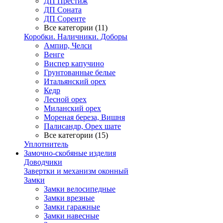
ДП Престиж
ДП Соната
ДП Соренте
Все категории (11)
Коробки. Наличники. Доборы
Ампир, Челси
Венге
Виспер капучино
Грунтованные белые
Итальянский орех
Кедр
Лесной орех
Миланский орех
Мореная береза, Вишня
Палисандр, Орех шате
Все категории (15)
Уплотнитель
Замочно-скобяные изделия
Доводчики
Завертки и механизм оконный
Замки
Замки велосипедные
Замки врезные
Замки гаражные
Замки навесные