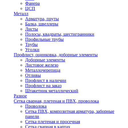
Фанера
ЦСП
Металл
Арматура, пруты
Балка, швеллеры
Листы
Полосы, квадраты, шестигранники
Профильные трубы
Трубы
Уголки
Профлист, оцинковка, доборные элементы
Доборные элементы
Листовое железо
Металлочерепица
Отливы
Профлист в наличии
Профлист на заказ
Штакетник металлический
Разное
Сетка сварная, плетеная и ПВХ, проволока
Проволока
Сетка ПВХ, композитная арматура, заборные
панели
Сетка плетеная и просечная
Сетка сварная в картах