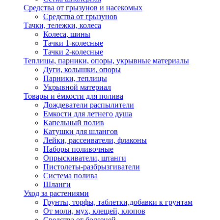
Средства от грызунов и насекомых
Средства от грызунов
Тачки, тележки, колеса
Колеса, шины
Тачки 1-колесные
Тачки 2-колесные
Теплицы, парники, опоры, укрывные материалы
Дуги, колышки, опоры
Парники, теплицы
Укрывной материал
Товары и ёмкости для полива
Дождеватели распылители
Емкости для летнего душа
Капельный полив
Катушки для шлангов
Лейки, рассеиватели, флаконы
Наборы поливочные
Опрыскиватели, штанги
Пистолеты-разбрызгиватели
Система полива
Шланги
Уход за растениями
Грунты, торфы, таблетки,добавки к грунтам
От моли, мух, клещей, клопов
Средства от болезней