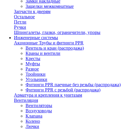
Замки накладные
Защелки межкомнатные
Запчасти к дверям
Остальное
Петли
Ручки
Шпингалеты, глазки, ограничители, упоры
Инженерные системы
Акционные Трубы и фитинги PPR
Вентиль и кран (распродажа)
Краны и вентили
Кресты
Муфты
Разное
Тройники
Угольники
Фитинги PPR паечные без резьбы (распродажа)
Фитинги PPR с резьбой (распродажа)
Арматура и крепления к унитазам
Вентиляция
Вентиляторы
Воздуховоды
Клапана
Колено
Лючки