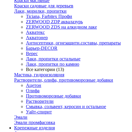
Краски масляные
Краски садовые для деревьев
Лаки, морилки, пропитки
Ticiana, Farbitex Профи
ZERWOOD ZDP аквалазурь
ZERWOOD ZDS на алкидном лаке
Акватекс
Акватонер
Антисептики, огнезащитн.составы, препараты
Барьер-DECOR
Верес
Лаки, пропитки остальные
Лаки, пропитки по камню
Все категории (13)
Мастика, гидроизоляция
Растворители, олифа, противоморозные добавки
Ацетон
Олифа
Противоморозные добавки
Растворители
Смывка, сольвент, керосин и остальное
Уайт-спирит
Эмали
Эмали промфасовка
Крепежные изделия