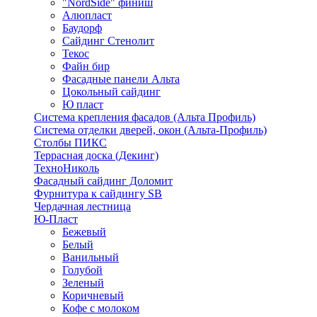
"NordSide" финиш
Алюпласт
Баудорф
Сайдинг Стенолит
Текос
Файн бир
Фасадные панели Альта
Цокольный сайдинг
Ю пласт
Система крепления фасадов (Альта Профиль)
Система отделки дверей, окон (Альта-Профиль)
Столбы ПИКС
Террасная доска (Декинг)
ТехноНиколь
Фасадный сайдинг Доломит
Фурнитура к сайдингу SB
Чердачная лестница
Ю-Пласт
Бежевый
Белый
Ванильный
Голубой
Зеленый
Коричневый
Кофе с молоком