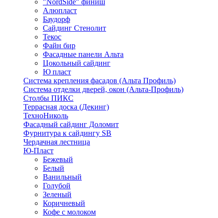
"NordSide" финиш
Алюпласт
Баудорф
Сайдинг Стенолит
Текос
Файн бир
Фасадные панели Альта
Цокольный сайдинг
Ю пласт
Система крепления фасадов (Альта Профиль)
Система отделки дверей, окон (Альта-Профиль)
Столбы ПИКС
Террасная доска (Декинг)
ТехноНиколь
Фасадный сайдинг Доломит
Фурнитура к сайдингу SB
Чердачная лестница
Ю-Пласт
Бежевый
Белый
Ванильный
Голубой
Зеленый
Коричневый
Кофе с молоком