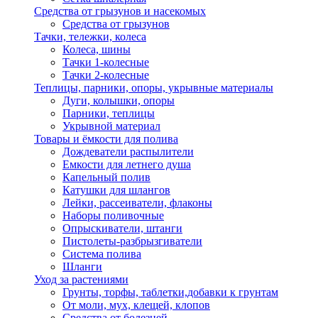
Средства от грызунов и насекомых
Средства от грызунов
Тачки, тележки, колеса
Колеса, шины
Тачки 1-колесные
Тачки 2-колесные
Теплицы, парники, опоры, укрывные материалы
Дуги, колышки, опоры
Парники, теплицы
Укрывной материал
Товары и ёмкости для полива
Дождеватели распылители
Емкости для летнего душа
Капельный полив
Катушки для шлангов
Лейки, рассеиватели, флаконы
Наборы поливочные
Опрыскиватели, штанги
Пистолеты-разбрызгиватели
Система полива
Шланги
Уход за растениями
Грунты, торфы, таблетки,добавки к грунтам
От моли, мух, клещей, клопов
Средства от болезней