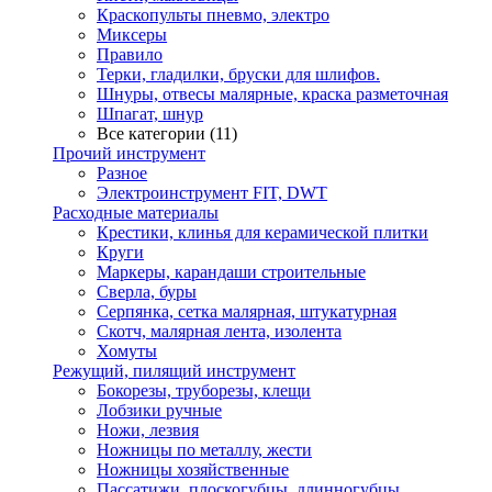
Краскопульты пневмо, электро
Миксеры
Правило
Терки, гладилки, бруски для шлифов.
Шнуры, отвесы малярные, краска разметочная
Шпагат, шнур
Все категории (11)
Прочий инструмент
Разное
Электроинструмент FIT, DWT
Расходные материалы
Крестики, клинья для керамической плитки
Круги
Маркеры, карандаши строительные
Сверла, буры
Серпянка, сетка малярная, штукатурная
Скотч, малярная лента, изолента
Хомуты
Режущий, пилящий инструмент
Бокорезы, труборезы, клещи
Лобзики ручные
Ножи, лезвия
Ножницы по металлу, жести
Ножницы хозяйственные
Пассатижи, плоскогубцы, длинногубцы