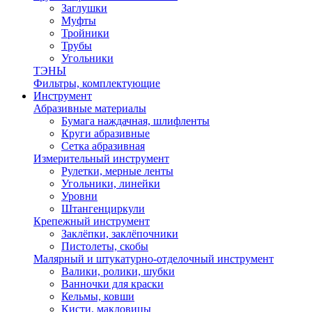
Заглушки
Муфты
Тройники
Трубы
Угольники
ТЭНЫ
Фильтры, комплектующие
Инструмент
Абразивные материалы
Бумага наждачная, шлифленты
Круги абразивные
Сетка абразивная
Измерительный инструмент
Рулетки, мерные ленты
Угольники, линейки
Уровни
Штангенциркули
Крепежный инструмент
Заклёпки, заклёпочники
Пистолеты, скобы
Малярный и штукатурно-отделочный инструмент
Валики, ролики, шубки
Ванночки для краски
Кельмы, ковши
Кисти, макловицы