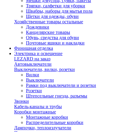
Мешки д/мусора, сумки, пакеты
Тряпки, салфетки для уборки
Швабры, наборы для мытья пола
Щетки для одежды, обуви
Хозяйственные товары остальные
Дождевики
Канцелярские товары
Обувь, средства для обуви
Почтовые ящики и накладки
Финишная отделка
Электрика и освещение
LEZARD на заказ
Автовыключатели
Выключатели, вилки, розетки
Вилки
Выключатели
Рамки под выключатели и розетки
Розетки
Штепсельные гнезда, разъемы
Звонки
Кабель-каналы и трубы
Коробки монтажные
Монтажные коробки
Распределительные коробки
Лампочки, теплоизлучатели