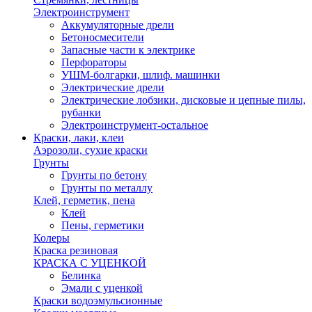
Электроинструмент
Аккумуляторные дрели
Бетоносмесители
Запасные части к электрике
Перфораторы
УШМ-болгарки, шлиф. машинки
Электрические дрели
Электрические лобзики, дисковые и цепные пилы,
рубанки
Электроинструмент-остальное
Краски, лаки, клеи
Аэрозоли, сухие краски
Грунты
Грунты по бетону
Грунты по металлу
Клей, герметик, пена
Клей
Пены, герметики
Колеры
Краска резиновая
КРАСКА С УЦЕНКОЙ
Белинка
Эмали с уценкой
Краски водоэмульсионные