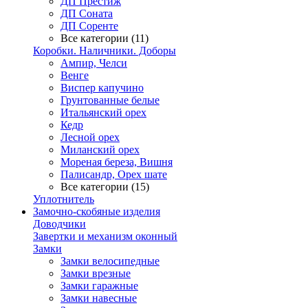
ДП Престиж
ДП Соната
ДП Соренте
Все категории (11)
Коробки. Наличники. Доборы
Ампир, Челси
Венге
Виспер капучино
Грунтованные белые
Итальянский орех
Кедр
Лесной орех
Миланский орех
Мореная береза, Вишня
Палисандр, Орех шате
Все категории (15)
Уплотнитель
Замочно-скобяные изделия
Доводчики
Завертки и механизм оконный
Замки
Замки велосипедные
Замки врезные
Замки гаражные
Замки навесные