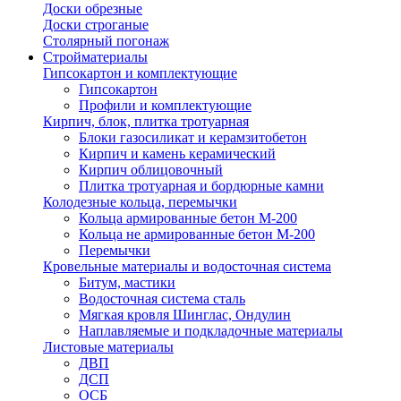
Доски обрезные
Доски строганые
Столярный погонаж
Стройматериалы
Гипсокартон и комплектующие
Гипсокартон
Профили и комплектующие
Кирпич, блок, плитка тротуарная
Блоки газосиликат и керамзитобетон
Кирпич и камень керамический
Кирпич облицовочный
Плитка тротуарная и бордюрные камни
Колодезные кольца, перемычки
Кольца армированные бетон М-200
Кольца не армированные бетон М-200
Перемычки
Кровельные материалы и водосточная система
Битум, мастики
Водосточная система сталь
Мягкая кровля Шинглас, Ондулин
Наплавляемые и подкладочные материалы
Листовые материалы
ДВП
ДСП
ОСБ