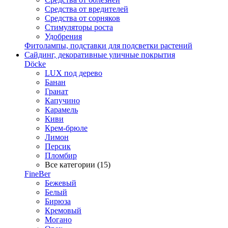
Средства от вредителей
Средства от сорняков
Стимуляторы роста
Удобрения
Фитолампы, подставки для подсветки растений
Сайдинг, декоративные уличные покрытия
Döcke
LUX под дерево
Банан
Гранат
Капучино
Карамель
Киви
Крем-брюле
Лимон
Персик
Пломбир
Все категории (15)
FineBer
Бежевый
Белый
Бирюза
Кремовый
Могано