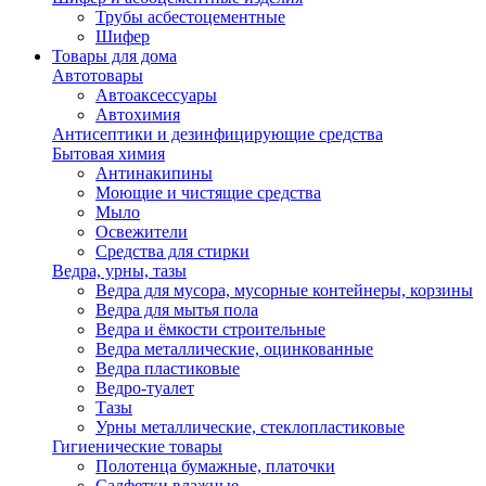
Трубы асбестоцементные
Шифер
Товары для дома
Автотовары
Автоаксессуары
Автохимия
Антисептики и дезинфицирующие средства
Бытовая химия
Антинакипины
Моющие и чистящие средства
Мыло
Освежители
Средства для стирки
Ведра, урны, тазы
Ведра для мусора, мусорные контейнеры, корзины
Ведра для мытья пола
Ведра и ёмкости строительные
Ведра металлические, оцинкованные
Ведра пластиковые
Ведро-туалет
Тазы
Урны металлические, стеклопластиковые
Гигиенические товары
Полотенца бумажные, платочки
Салфетки влажные