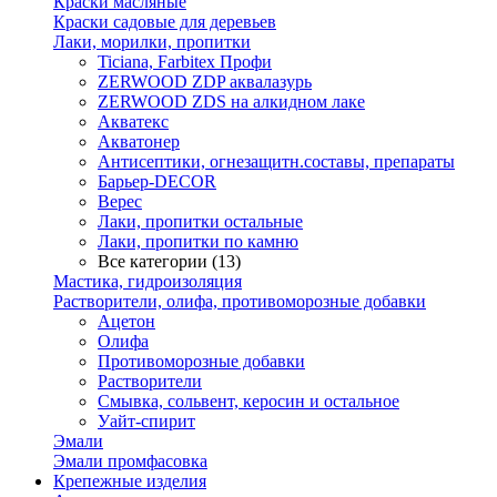
Краски масляные
Краски садовые для деревьев
Лаки, морилки, пропитки
Ticiana, Farbitex Профи
ZERWOOD ZDP аквалазурь
ZERWOOD ZDS на алкидном лаке
Акватекс
Акватонер
Антисептики, огнезащитн.составы, препараты
Барьер-DECOR
Верес
Лаки, пропитки остальные
Лаки, пропитки по камню
Все категории (13)
Мастика, гидроизоляция
Растворители, олифа, противоморозные добавки
Ацетон
Олифа
Противоморозные добавки
Растворители
Смывка, сольвент, керосин и остальное
Уайт-спирит
Эмали
Эмали промфасовка
Крепежные изделия