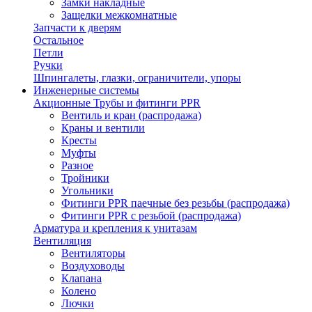
Замки накладные
Защелки межкомнатные
Запчасти к дверям
Остальное
Петли
Ручки
Шпингалеты, глазки, ограничители, упоры
Инженерные системы
Акционные Трубы и фитинги PPR
Вентиль и кран (распродажа)
Краны и вентили
Кресты
Муфты
Разное
Тройники
Угольники
Фитинги PPR паечные без резьбы (распродажа)
Фитинги PPR с резьбой (распродажа)
Арматура и крепления к унитазам
Вентиляция
Вентиляторы
Воздуховоды
Клапана
Колено
Лючки