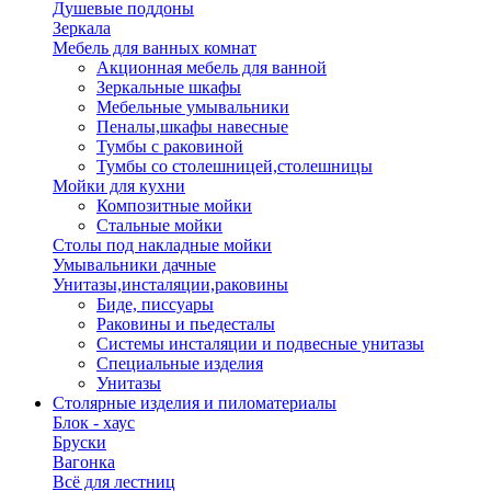
Душевые поддоны
Зеркала
Мебель для ванных комнат
Акционная мебель для ванной
Зеркальные шкафы
Мебельные умывальники
Пеналы,шкафы навесные
Тумбы с раковиной
Тумбы со столешницей,столешницы
Мойки для кухни
Композитные мойки
Стальные мойки
Столы под накладные мойки
Умывальники дачные
Унитазы,инсталяции,раковины
Биде, писсуары
Раковины и пьедесталы
Системы инсталяции и подвесные унитазы
Специальные изделия
Унитазы
Столярные изделия и пиломатериалы
Блок - хаус
Бруски
Вагонка
Всё для лестниц