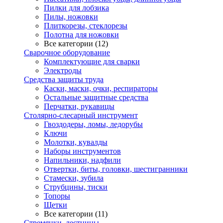
Пилки для лобзика
Пилы, ножовки
Плиткорезы, стеклорезы
Полотна для ножовки
Все категории (12)
Сварочное оборудование
Комплектующие для сварки
Электроды
Средства защиты труда
Каски, маски, очки, респираторы
Остальные защитные средства
Перчатки, рукавицы
Столярно-слесарный инструмент
Гвоздодеры, ломы, ледорубы
Ключи
Молотки, кувалды
Наборы инструментов
Напильники, надфили
Отвертки, биты, головки, шестигранники
Стамески, зубила
Струбцины, тиски
Топоры
Щетки
Все категории (11)
Стремянки, лестницы