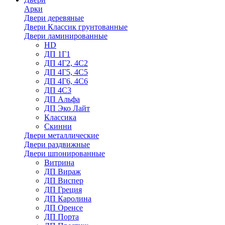
Арки
Двери деревяные
Двери Классик грунтованные
Двери ламинированные
HD
ДП 1Г1
ДП 4Г2, 4С2
ДП 4Г5, 4С5
ДП 4Г6, 4С6
ДП 4С3
ДП Альфа
ДП Эко Лайт
Классика
Скинни
Двери металлические
Двери раздвижные
Двери шпонированные
Витрина
ДП Вираж
ДП Виспер
ДП Греция
ДП Каролина
ДП Оренсе
ДП Порта