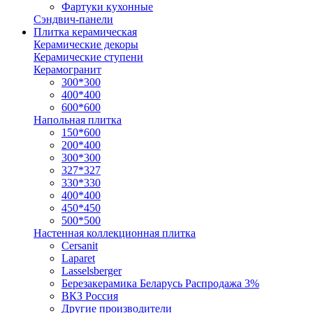
Фартуки кухонные
Сэндвич-панели
Плитка керамическая
Керамические декоры
Керамические ступени
Керамогранит
300*300
400*400
600*600
Напольная плитка
150*600
200*400
300*300
327*327
330*330
400*400
450*450
500*500
Настенная коллекционная плитка
Cersanit
Laparet
Lasselsberger
Березакерамика Беларусь Распродажа 3%
ВКЗ Россия
Другие производители