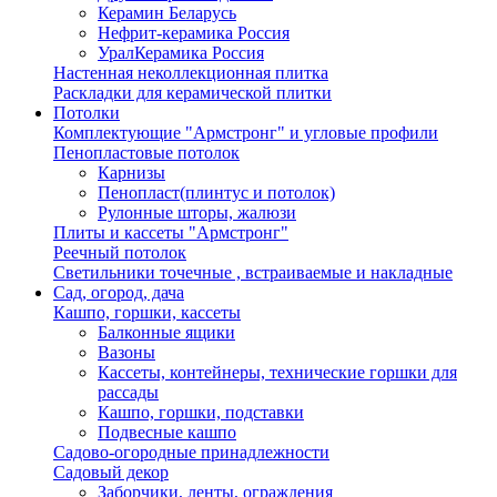
Керамин Беларусь
Нефрит-керамика Россия
УралКерамика Россия
Настенная неколлекционная плитка
Раскладки для керамической плитки
Потолки
Комплектующие "Армстронг" и угловые профили
Пенопластовые потолок
Карнизы
Пенопласт(плинтус и потолок)
Рулонные шторы, жалюзи
Плиты и кассеты "Армстронг"
Реечный потолок
Светильники точечные , встраиваемые и накладные
Сад, огород, дача
Кашпо, горшки, кассеты
Балконные ящики
Вазоны
Кассеты, контейнеры, технические горшки для
рассады
Кашпо, горшки, подставки
Подвесные кашпо
Садово-огородные принадлежности
Садовый декор
Заборчики, ленты, ограждения