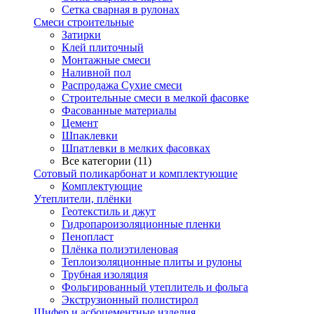
Сетка сварная в рулонах
Смеси строительные
Затирки
Клей плиточный
Монтажные смеси
Наливной пол
Распродажа Сухие смеси
Строительные смеси в мелкой фасовке
Фасованные материалы
Цемент
Шпаклевки
Шпатлевки в мелких фасовках
Все категории (11)
Сотовый поликарбонат и комплектующие
Комплектующие
Утеплители, плёнки
Геотекстиль и джут
Гидропароизоляционные пленки
Пенопласт
Плёнка полиэтиленовая
Теплоизоляционные плиты и рулоны
Трубная изоляция
Фольгированный утеплитель и фольга
Экструзионный полистирол
Шифер и асбоцементные изделия