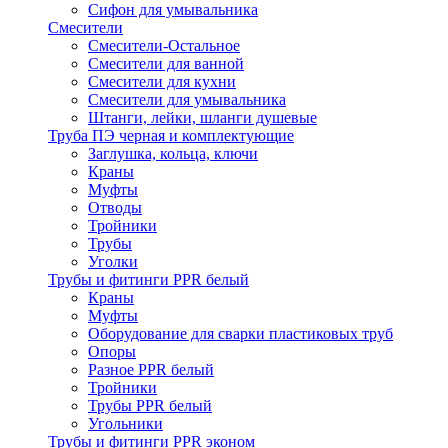
Сифон для умывальника
Смесители
Cмесители-Остальное
Смесители для ванной
Смесители для кухни
Смесители для умывальника
Штанги, лейки, шланги душевые
Труба ПЭ черная и комплектующие
Заглушка, кольца, ключи
Краны
Муфты
Отводы
Тройники
Трубы
Уголки
Трубы и фитинги PPR белый
Краны
Муфты
Оборудование для сварки пластиковых труб
Опоры
Разное PPR белый
Тройники
Трубы PPR белый
Угольники
Трубы и фитинги PPR эконом