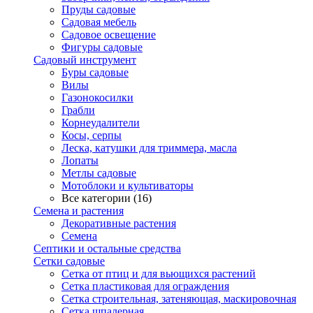
Пруды садовые
Садовая мебель
Садовое освещение
Фигуры садовые
Садовый инструмент
Буры садовые
Вилы
Газонокосилки
Грабли
Корнеудалители
Косы, серпы
Леска, катушки для триммера, масла
Лопаты
Метлы садовые
Мотоблоки и культиваторы
Все категории (16)
Семена и растения
Декоративные растения
Семена
Септики и остальные средства
Сетки садовые
Сетка от птиц и для вьющихся растений
Сетка пластиковая для ограждения
Сетка строительная, затеняющая, маскировочная
Сетка шпалерная