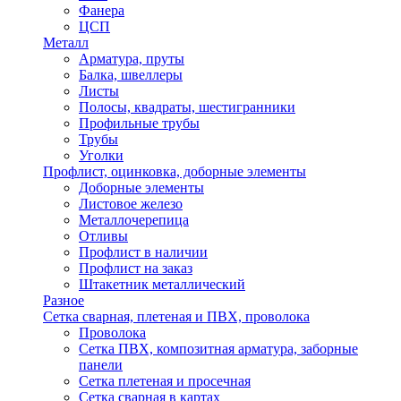
Фанера
ЦСП
Металл
Арматура, пруты
Балка, швеллеры
Листы
Полосы, квадраты, шестигранники
Профильные трубы
Трубы
Уголки
Профлист, оцинковка, доборные элементы
Доборные элементы
Листовое железо
Металлочерепица
Отливы
Профлист в наличии
Профлист на заказ
Штакетник металлический
Разное
Сетка сварная, плетеная и ПВХ, проволока
Проволока
Сетка ПВХ, композитная арматура, заборные
панели
Сетка плетеная и просечная
Сетка сварная в картах