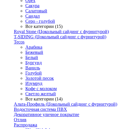
Орех
Сакура
Салатовый
Сандал
Серо - голубой
Все категории (15)
Royal Stone (Цокольный сайдинг с фурнитурой)
T-SIDING (Цокольный сайдинг с фурнитурой)
Tecos
Арабика
Бежевый
Белый
Бургунд
Ваниль
Голубой
Золотой песок
Изумруд
Кофе с молоком
Светло желтый
Все категории (14)
Альта-Профиль (Цокольный сайдинг с фурнитурой)
Водосточная система ПВХ
Декоративное уличное покрытие
Отлив
Распродажа