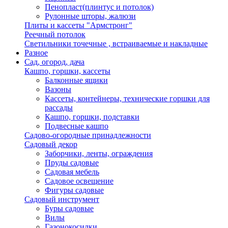
Пенопласт(плинтус и потолок)
Рулонные шторы, жалюзи
Плиты и кассеты "Армстронг"
Реечный потолок
Светильники точечные , встраиваемые и накладные
Разное
Сад, огород, дача
Кашпо, горшки, кассеты
Балконные ящики
Вазоны
Кассеты, контейнеры, технические горшки для
рассады
Кашпо, горшки, подставки
Подвесные кашпо
Садово-огородные принадлежности
Садовый декор
Заборчики, ленты, ограждения
Пруды садовые
Садовая мебель
Садовое освещение
Фигуры садовые
Садовый инструмент
Буры садовые
Вилы
Газонокосилки