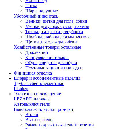
Новый год
Пасха
Шары надувные
Уборочный инвентарь
Веники, щетки для пола, совки
Мешки д/мусора, сумки, пакеты
Тряпки, салфетки для уборки
Швабры, наборы для мытья пола
Щетки для одежды, обуви
Хозяйственные товары остальные
Дождевики
Канцелярские товары
Обувь, средства для обуви
Почтовые ящики и накладки
Финишная отделка
Шифер и асбоцементные изделия
Трубы асбестоцементные
Шифер
Электрика и освещение
LEZARD на заказ
Автовыключатели
Выключатели, вилки, розетки
Вилки
Выключатели
Рамки под выключатели и розетки