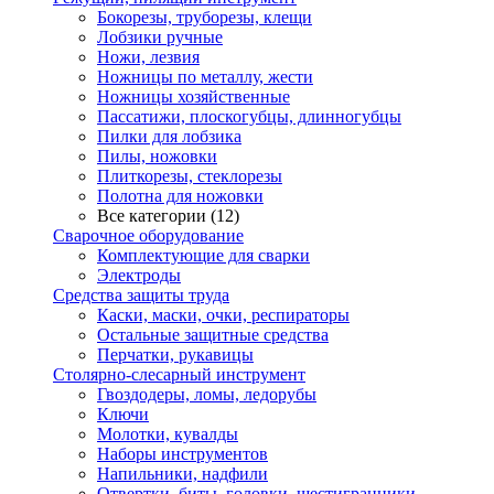
Бокорезы, труборезы, клещи
Лобзики ручные
Ножи, лезвия
Ножницы по металлу, жести
Ножницы хозяйственные
Пассатижи, плоскогубцы, длинногубцы
Пилки для лобзика
Пилы, ножовки
Плиткорезы, стеклорезы
Полотна для ножовки
Все категории (12)
Сварочное оборудование
Комплектующие для сварки
Электроды
Средства защиты труда
Каски, маски, очки, респираторы
Остальные защитные средства
Перчатки, рукавицы
Столярно-слесарный инструмент
Гвоздодеры, ломы, ледорубы
Ключи
Молотки, кувалды
Наборы инструментов
Напильники, надфили
Отвертки, биты, головки, шестигранники