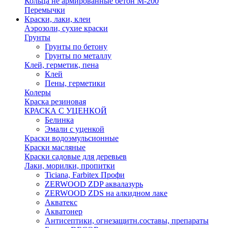
Кольца не армированные бетон М-200
Перемычки
Краски, лаки, клеи
Аэрозоли, сухие краски
Грунты
Грунты по бетону
Грунты по металлу
Клей, герметик, пена
Клей
Пены, герметики
Колеры
Краска резиновая
КРАСКА С УЦЕНКОЙ
Белинка
Эмали с уценкой
Краски водоэмульсионные
Краски масляные
Краски садовые для деревьев
Лаки, морилки, пропитки
Ticiana, Farbitex Профи
ZERWOOD ZDP аквалазурь
ZERWOOD ZDS на алкидном лаке
Акватекс
Акватонер
Антисептики, огнезащитн.составы, препараты