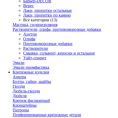
Барьер-DECOR
Верес
Лаки, пропитки остальные
Лаки, пропитки по камню
Все категории (13)
Мастика, гидроизоляция
Растворители, олифа, противоморозные добавки
Ацетон
Олифа
Противоморозные добавки
Растворители
Смывка, сольвент, керосин и остальное
Уайт-спирит
Эмали
Эмали промфасовка
Крепежные изделия
Анкера
Болты, гайки, шайбы
Гвозди
Дюбель-гвозди
Дюбеля
Крепеж фасованный
Кронштейны
Патроны
Перфорированные крепежные детали