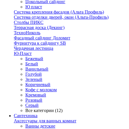
Цокольный сайдинг
Ю пласт
Система крепления фасадов (Альта Профиль)
Система отделки дверей, окон (Альта-Профиль)
Столбы ПИКС
Террасная доска (Декинг)
ТехноНиколь
Фасадный сайдинг Доломит
Фурнитура к сайдингу SB
Чердачная лестница
Ю-Пласт
Бежевый
Белый
Ванильный
Голубой
Зеленый
Коричневый
Кофе с молоком
Кремовый
Розовый
Серый
Все категории (12)
Сантехника
Аксессуары для ванных комнат
Ванны детские