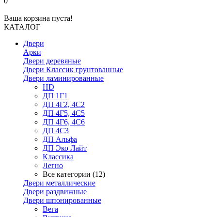
0
Ваша корзина пуста!
КАТАЛОГ
Двери
Арки
Двери деревяные
Двери Классик грунтованные
Двери ламинированные
HD
ДП 1Г1
ДП 4Г2, 4С2
ДП 4Г5, 4С5
ДП 4Г6, 4С6
ДП 4С3
ДП Альфа
ДП Эко Лайт
Классика
Легно
Все категории (12)
Двери металлические
Двери раздвижные
Двери шпонированные
Вега