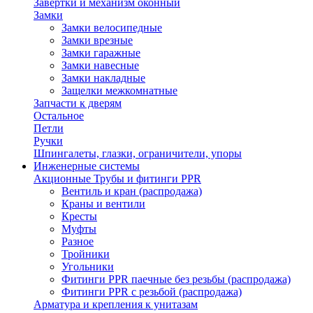
Завертки и механизм оконный
Замки
Замки велосипедные
Замки врезные
Замки гаражные
Замки навесные
Замки накладные
Защелки межкомнатные
Запчасти к дверям
Остальное
Петли
Ручки
Шпингалеты, глазки, ограничители, упоры
Инженерные системы
Акционные Трубы и фитинги PPR
Вентиль и кран (распродажа)
Краны и вентили
Кресты
Муфты
Разное
Тройники
Угольники
Фитинги PPR паечные без резьбы (распродажа)
Фитинги PPR с резьбой (распродажа)
Арматура и крепления к унитазам