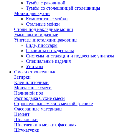
Тумбы с раковиной
Тумбы со столешницей,столешницы
Мойки для кухни
Композитные мойки
Стальные мойки
Столы под накладные мойки
Умывальники дачные
Унитазы,инсталяции,раковины
Биде, писсуары
Раковины и пьедесталы
Системы инсталяции и подвесные унитазы
Специальные изделия
Унитазы
Смеси строительные
Затирки
Клей плиточный
Монтажные смеси
Наливной пол
Распродажа Сухие смеси
Строительные смеси в мелкой фасовке
Фасованные материалы
Цемент
Шпаклевки
Шпатлевки в мелких фасовках
Штукатурки