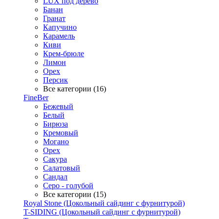
LUX под дерево
Банан
Гранат
Капучино
Карамель
Киви
Крем-брюле
Лимон
Орех
Персик
Все категории (16)
FineBer
Бежевый
Белый
Бирюза
Кремовый
Могано
Орех
Сакура
Салатовый
Сандал
Серо - голубой
Все категории (15)
Royal Stone (Цокольный сайдинг с фурнитурой)
T-SIDING (Цокольный сайдинг с фурнитурой)