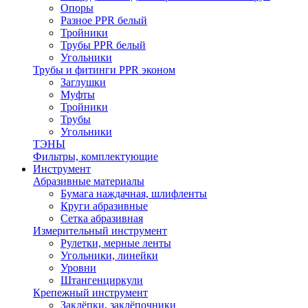
Опоры
Разное PPR белый
Тройники
Трубы PPR белый
Угольники
Трубы и фитинги PPR эконом
Заглушки
Муфты
Тройники
Трубы
Угольники
ТЭНЫ
Фильтры, комплектующие
Инструмент
Абразивные материалы
Бумага наждачная, шлифленты
Круги абразивные
Сетка абразивная
Измерительный инструмент
Рулетки, мерные ленты
Угольники, линейки
Уровни
Штангенциркули
Крепежный инструмент
Заклёпки, заклёпочники