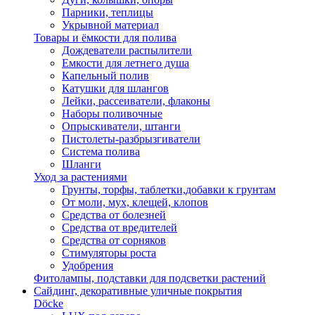
Парники, теплицы
Укрывной материал
Товары и ёмкости для полива
Дождеватели распылители
Емкости для летнего душа
Капельный полив
Катушки для шлангов
Лейки, рассеиватели, флаконы
Наборы поливочные
Опрыскиватели, штанги
Пистолеты-разбрызгиватели
Система полива
Шланги
Уход за растениями
Грунты, торфы, таблетки,добавки к грунтам
От моли, мух, клещей, клопов
Средства от болезней
Средства от вредителей
Средства от сорняков
Стимуляторы роста
Удобрения
Фитолампы, подставки для подсветки растений
Сайдинг, декоративные уличные покрытия
Döcke