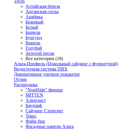
Tecos
Алтайская береза
Ангарская сосна
Арабика
Бежевый
Белый
Бирюза
Бургунд
Ваниль
Голубой
Золотой песок
Все категории (18)
Альта-Профиль (Цокольный сайдинг с фурнитурой)
Водосточная система ПВХ
Декоративное уличное покрытие
Отлив
Распродажа
"NordSide" финиш
MITTEN
Алюпласт
Баудорф
Сайдинг Стенолит
Текос
Файн бир
Фасадные панели Альта