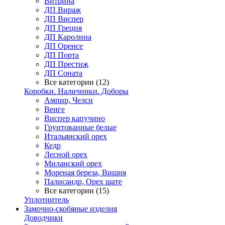
Витрина
ДП Вираж
ДП Виспер
ДП Греция
ДП Каролина
ДП Оренсе
ДП Порта
ДП Престиж
ДП Соната
Все категории (12)
Коробки. Наличники. Доборы
Ампир, Челси
Венге
Виспер капучино
Грунтованные белые
Итальянский орех
Кедр
Лесной орех
Миланский орех
Мореная береза, Вишня
Палисандр, Орех шате
Все категории (15)
Уплотнитель
Замочно-скобяные изделия
Доводчики