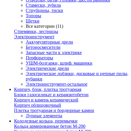
Стамески, зубила
Струбцины, тиски
Топоры
Щетки
Все категории (11)
Стремянки, лестницы
Электроинструмент
Аккумуляторные дрели
Бетоносмесители
Запасные части к электрике
Перфораторы
УШМ-болгарки, шлиф. машинки
Электрические дрели
Электрические лобзики, дисковые и цепные пилы,
рубанки
Электроинструмент-остальное
Кирпич, блок, плитка тротуарная
Блоки газосиликат и керамзитобетон
Кирпич и камень керамический
Кирпич облицовочный
Плитка тротуарная и бордюрные камни
Лунные элементы
Колодезные кольца, перемычки
Кольца армированные бетон М-200