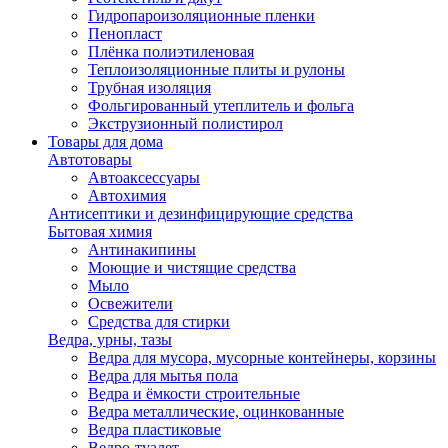
Гидропароизоляционные пленки
Пенопласт
Плёнка полиэтиленовая
Теплоизоляционные плиты и рулоны
Трубная изоляция
Фольгированный утеплитель и фольга
Экструзионный полистирол
Товары для дома
Автотовары
Автоаксессуары
Автохимия
Антисептики и дезинфицирующие средства
Бытовая химия
Антинакипины
Моющие и чистящие средства
Мыло
Освежители
Средства для стирки
Ведра, урны, тазы
Ведра для мусора, мусорные контейнеры, корзины
Ведра для мытья пола
Ведра и ёмкости строительные
Ведра металлические, оцинкованные
Ведра пластиковые
Ведро-туалет