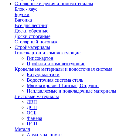
Столярные изделия и пиломатериалы
Блок - хаус
Бруски
Вагонка
Всё для лестниц
Доски обрезные
Доски строганые
Столярный погонаж
Стройматериалы
Гипсокартон и комплектующие
Гипсокартон
Профили и комплектующие
Кровельные материалы и водосточная система
Битум, мастики
Водосточная система сталь
Мягкая кровля Шинглас, Ондулин
Наплавляемые и подкладочные материалы
Листовые материалы
ДВП
ДСП
ОСБ
Фанера
ЦСП
Металл
Арматура, пруты