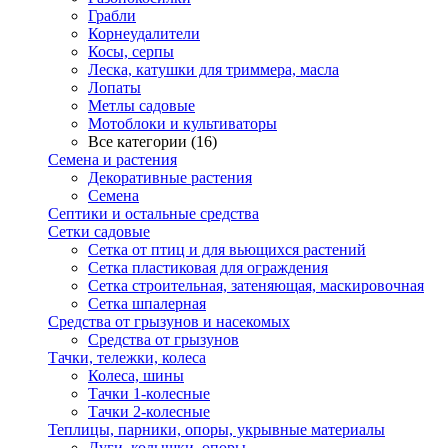
Грабли
Корнеудалители
Косы, серпы
Леска, катушки для триммера, масла
Лопаты
Метлы садовые
Мотоблоки и культиваторы
Все категории (16)
Семена и растения
Декоративные растения
Семена
Септики и остальные средства
Сетки садовые
Сетка от птиц и для вьющихся растений
Сетка пластиковая для ограждения
Сетка строительная, затеняющая, маскировочная
Сетка шпалерная
Средства от грызунов и насекомых
Средства от грызунов
Тачки, тележки, колеса
Колеса, шины
Тачки 1-колесные
Тачки 2-колесные
Теплицы, парники, опоры, укрывные материалы
Дуги, колышки, опоры