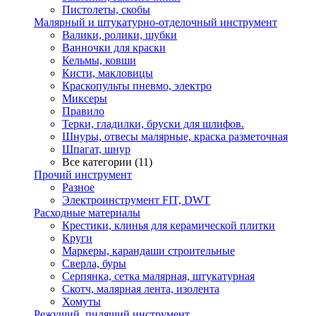
Пистолеты, скобы
Малярный и штукатурно-отделочный инструмент
Валики, ролики, шубки
Ванночки для краски
Кельмы, ковши
Кисти, макловицы
Краскопульты пневмо, электро
Миксеры
Правило
Терки, гладилки, бруски для шлифов.
Шнуры, отвесы малярные, краска разметочная
Шпагат, шнур
Все категории (11)
Прочий инструмент
Разное
Электроинструмент FIT, DWT
Расходные материалы
Крестики, клинья для керамической плитки
Круги
Маркеры, карандаши строительные
Сверла, буры
Серпянка, сетка малярная, штукатурная
Скотч, малярная лента, изолента
Хомуты
Режущий, пилящий инструмент