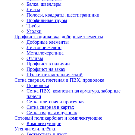
Балка, швеллеры
Листы
Полосы, квадраты, шестигранники
Профильные трубы
Трубы
Уголки
Профлист, оцинковка, доборные элементы
Доборные элементы
Листовое железо
Металлочерепица
Отливы
Профлист в наличии
Профлист на заказ
Штакетник металлический
Сетка сварная, плетеная и ПВХ, проволока
Проволока
Сетка ПВХ, композитная арматура, заборные
панели
Сетка плетеная и просечная
Сетка сварная в картах
Сетка сварная в рулонах
Сотовый поликарбонат и комплектующие
Комплектующие
Утеплители, плёнки
Геотекстиль и джут