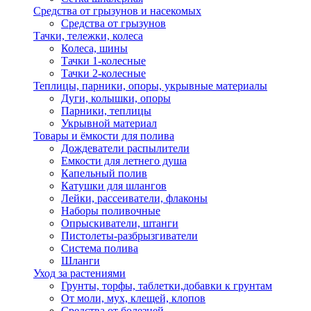
Средства от грызунов и насекомых
Средства от грызунов
Тачки, тележки, колеса
Колеса, шины
Тачки 1-колесные
Тачки 2-колесные
Теплицы, парники, опоры, укрывные материалы
Дуги, колышки, опоры
Парники, теплицы
Укрывной материал
Товары и ёмкости для полива
Дождеватели распылители
Емкости для летнего душа
Капельный полив
Катушки для шлангов
Лейки, рассеиватели, флаконы
Наборы поливочные
Опрыскиватели, штанги
Пистолеты-разбрызгиватели
Система полива
Шланги
Уход за растениями
Грунты, торфы, таблетки,добавки к грунтам
От моли, мух, клещей, клопов
Средства от болезней