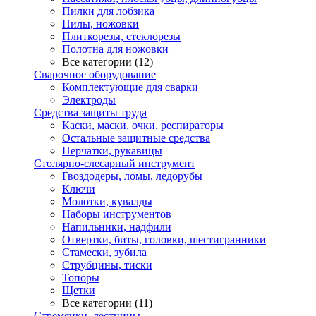
Пилки для лобзика
Пилы, ножовки
Плиткорезы, стеклорезы
Полотна для ножовки
Все категории (12)
Сварочное оборудование
Комплектующие для сварки
Электроды
Средства защиты труда
Каски, маски, очки, респираторы
Остальные защитные средства
Перчатки, рукавицы
Столярно-слесарный инструмент
Гвоздодеры, ломы, ледорубы
Ключи
Молотки, кувалды
Наборы инструментов
Напильники, надфили
Отвертки, биты, головки, шестигранники
Стамески, зубила
Струбцины, тиски
Топоры
Щетки
Все категории (11)
Стремянки, лестницы