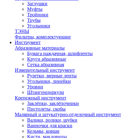
Заглушки
Муфты
Тройники
Трубы
Угольники
ТЭНЫ
Фильтры, комплектующие
Инструмент
Абразивные материалы
Бумага наждачная, шлифленты
Круги абразивные
Сетка абразивная
Измерительный инструмент
Рулетки, мерные ленты
Угольники, линейки
Уровни
Штангенциркули
Крепежный инструмент
Заклёпки, заклёпочники
Пистолеты, скобы
Малярный и штукатурно-отделочный инструмент
Валики, ролики, шубки
Ванночки для краски
Кельмы, ковши
Кисти, макловицы