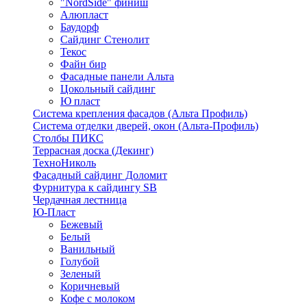
"NordSide" финиш
Алюпласт
Баудорф
Сайдинг Стенолит
Текос
Файн бир
Фасадные панели Альта
Цокольный сайдинг
Ю пласт
Система крепления фасадов (Альта Профиль)
Система отделки дверей, окон (Альта-Профиль)
Столбы ПИКС
Террасная доска (Декинг)
ТехноНиколь
Фасадный сайдинг Доломит
Фурнитура к сайдингу SB
Чердачная лестница
Ю-Пласт
Бежевый
Белый
Ванильный
Голубой
Зеленый
Коричневый
Кофе с молоком