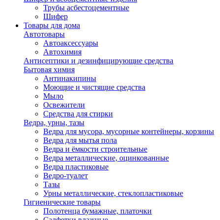
Трубы асбестоцементные
Шифер
Товары для дома
Автотовары
Автоаксессуары
Автохимия
Антисептики и дезинфицирующие средства
Бытовая химия
Антинакипины
Моющие и чистящие средства
Мыло
Освежители
Средства для стирки
Ведра, урны, тазы
Ведра для мусора, мусорные контейнеры, корзины
Ведра для мытья пола
Ведра и ёмкости строительные
Ведра металлические, оцинкованные
Ведра пластиковые
Ведро-туалет
Тазы
Урны металлические, стеклопластиковые
Гигиенические товары
Полотенца бумажные, платочки
Салфетки влажные