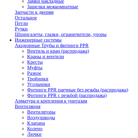
Замки накладные
Защелки межкомнатные
Запчасти к дверям
Остальное
Петли
Ручки
Шпингалеты, глазки, ограничители, упоры
Инженерные системы
Акционные Трубы и фитинги PPR
Вентиль и кран (распродажа)
Краны и вентили
Кресты
Муфты
Разное
Тройники
Угольники
Фитинги PPR паечные без резьбы (распродажа)
Фитинги PPR с резьбой (распродажа)
Арматура и крепления к унитазам
Вентиляция
Вентиляторы
Воздуховоды
Клапана
Колено
Лючки