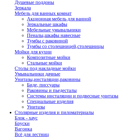
Душевые поддоны
Зеркала
Мебель для ванных комнат
Акционная мебель для ванной
Зеркальные шкафы
Мебельные умывальники
Пеналы,шкафы навесные
Тумбы с раковиной
Тумбы со столешницей,столешницы
Мойки для кухни
Композитные мойки
Стальные мойки
Столы под накладные мойки
Умывальники дачные
Унитазы,инсталяции,раковины
Биде, писсуары
Раковины и пьедесталы
Системы инсталяции и подвесные унитазы
Специальные изделия
Унитазы
Столярные изделия и пиломатериалы
Блок - хаус
Бруски
Вагонка
Всё для лестниц