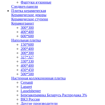
Фартуки кухонные
Сэндвич-панели
Плитка керамическая
Керамические декоры
Керамические ступени
Керамогранит
300*300
400*400
600*600
Напольная плитка
150*600
200*400
300*300
327*327
330*330
400*400
450*450
500*500
Настенная коллекционная плитка
Cersanit
Laparet
Lasselsberger
Березакерамика Беларусь Распродажа 3%
ВКЗ Россия
Другие производители