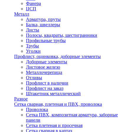
Фанера
ЦСП
Металл
Арматура, пруты
Балка, швеллеры
Листы
Полосы, квадраты, шестигранники
Профильные трубы
Трубы
Уголки
Профлист, оцинковка, доборные элементы
Доборные элементы
Листовое железо
Металлочерепица
Отливы
Профлист в наличии
Профлист на заказ
Штакетник металлический
Разное
Сетка сварная, плетеная и ПВХ, проволока
Проволока
Сетка ПВХ, композитная арматура, заборные
панели
Сетка плетеная и просечная
Сетка сварная в картах