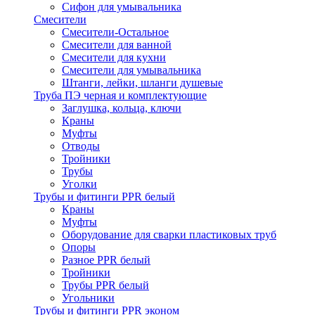
Сифон для умывальника
Смесители
Cмесители-Остальное
Смесители для ванной
Смесители для кухни
Смесители для умывальника
Штанги, лейки, шланги душевые
Труба ПЭ черная и комплектующие
Заглушка, кольца, ключи
Краны
Муфты
Отводы
Тройники
Трубы
Уголки
Трубы и фитинги PPR белый
Краны
Муфты
Оборудование для сварки пластиковых труб
Опоры
Разное PPR белый
Тройники
Трубы PPR белый
Угольники
Трубы и фитинги PPR эконом