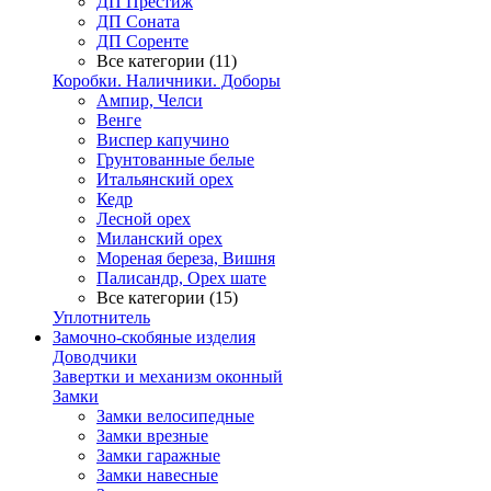
ДП Престиж
ДП Соната
ДП Соренте
Все категории (11)
Коробки. Наличники. Доборы
Ампир, Челси
Венге
Виспер капучино
Грунтованные белые
Итальянский орех
Кедр
Лесной орех
Миланский орех
Мореная береза, Вишня
Палисандр, Орех шате
Все категории (15)
Уплотнитель
Замочно-скобяные изделия
Доводчики
Завертки и механизм оконный
Замки
Замки велосипедные
Замки врезные
Замки гаражные
Замки навесные