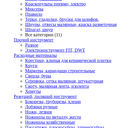
Краскопульты пневмо, электро
Миксеры
Правило
Терки, гладилки, бруски для шлифов.
Шнуры, отвесы малярные, краска разметочная
Шпагат, шнур
Все категории (11)
Прочий инструмент
Разное
Электроинструмент FIT, DWT
Расходные материалы
Крестики, клинья для керамической плитки
Круги
Маркеры, карандаши строительные
Сверла, буры
Серпянка, сетка малярная, штукатурная
Скотч, малярная лента, изолента
Хомуты
Режущий, пилящий инструмент
Бокорезы, труборезы, клещи
Лобзики ручные
Ножи, лезвия
Ножницы по металлу, жести
Ножницы хозяйственные
Пассатижи, плоскогубцы, длинногубцы