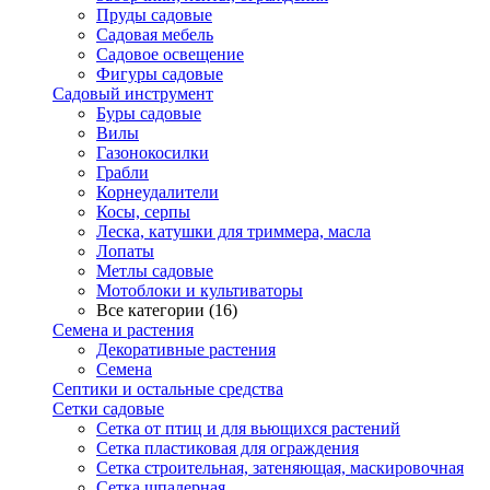
Пруды садовые
Садовая мебель
Садовое освещение
Фигуры садовые
Садовый инструмент
Буры садовые
Вилы
Газонокосилки
Грабли
Корнеудалители
Косы, серпы
Леска, катушки для триммера, масла
Лопаты
Метлы садовые
Мотоблоки и культиваторы
Все категории (16)
Семена и растения
Декоративные растения
Семена
Септики и остальные средства
Сетки садовые
Сетка от птиц и для вьющихся растений
Сетка пластиковая для ограждения
Сетка строительная, затеняющая, маскировочная
Сетка шпалерная