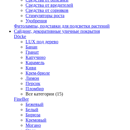
Средства от вредителей
Средства от сорняков
Стимуляторы роста
Удобрения
Фитолампы, подставки для подсветки растений
Сайдинг, декоративные уличные покрытия
Döcke
LUX под дерево
Банан
Гранат
Капучино
Карамель
Киви
Крем-брюле
Лимон
Персик
Пломбир
Все категории (15)
FineBer
Бежевый
Белый
Бирюза
Кремовый
Могано