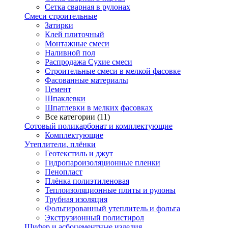
Сетка сварная в рулонах
Смеси строительные
Затирки
Клей плиточный
Монтажные смеси
Наливной пол
Распродажа Сухие смеси
Строительные смеси в мелкой фасовке
Фасованные материалы
Цемент
Шпаклевки
Шпатлевки в мелких фасовках
Все категории (11)
Сотовый поликарбонат и комплектующие
Комплектующие
Утеплители, плёнки
Геотекстиль и джут
Гидропароизоляционные пленки
Пенопласт
Плёнка полиэтиленовая
Теплоизоляционные плиты и рулоны
Трубная изоляция
Фольгированный утеплитель и фольга
Экструзионный полистирол
Шифер и асбоцементные изделия