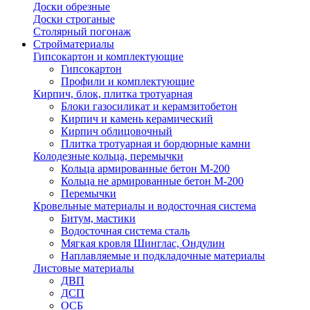
Доски обрезные
Доски строганые
Столярный погонаж
Стройматериалы
Гипсокартон и комплектующие
Гипсокартон
Профили и комплектующие
Кирпич, блок, плитка тротуарная
Блоки газосиликат и керамзитобетон
Кирпич и камень керамический
Кирпич облицовочный
Плитка тротуарная и бордюрные камни
Колодезные кольца, перемычки
Кольца армированные бетон М-200
Кольца не армированные бетон М-200
Перемычки
Кровельные материалы и водосточная система
Битум, мастики
Водосточная система сталь
Мягкая кровля Шинглас, Ондулин
Наплавляемые и подкладочные материалы
Листовые материалы
ДВП
ДСП
ОСБ