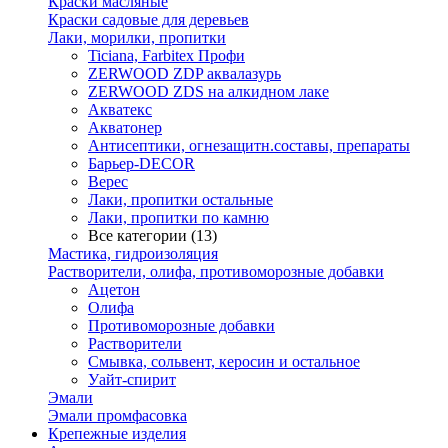
Краски масляные
Краски садовые для деревьев
Лаки, морилки, пропитки
Ticiana, Farbitex Профи
ZERWOOD ZDP аквалазурь
ZERWOOD ZDS на алкидном лаке
Акватекс
Акватонер
Антисептики, огнезащитн.составы, препараты
Барьер-DECOR
Верес
Лаки, пропитки остальные
Лаки, пропитки по камню
Все категории (13)
Мастика, гидроизоляция
Растворители, олифа, противоморозные добавки
Ацетон
Олифа
Противоморозные добавки
Растворители
Смывка, сольвент, керосин и остальное
Уайт-спирит
Эмали
Эмали промфасовка
Крепежные изделия