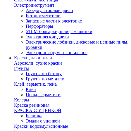
Электроинструмент
Аккумуляторные дрели
Бетоносмесители
Запасные части к электрике
Перфораторы
УШМ-болгарки, шлиф. машинки
Электрические дрели
Электрические лобзики, дисковые и цепные пилы,
рубанки
Электроинструмент-остальное
Краски, лаки, клеи
Аэрозоли, сухие краски
Грунты
Грунты по бетону
Грунты по металлу
Клей, герметик, пена
Клей
Пены, герметики
Колеры
Краска резиновая
КРАСКА С УЦЕНКОЙ
Белинка
Эмали с уценкой
Краски водоэмульсионные