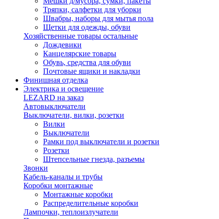
Мешки д/мусора, сумки, пакеты
Тряпки, салфетки для уборки
Швабры, наборы для мытья пола
Щетки для одежды, обуви
Хозяйственные товары остальные
Дождевики
Канцелярские товары
Обувь, средства для обуви
Почтовые ящики и накладки
Финишная отделка
Электрика и освещение
LEZARD на заказ
Автовыключатели
Выключатели, вилки, розетки
Вилки
Выключатели
Рамки под выключатели и розетки
Розетки
Штепсельные гнезда, разъемы
Звонки
Кабель-каналы и трубы
Коробки монтажные
Монтажные коробки
Распределительные коробки
Лампочки, теплоизлучатели