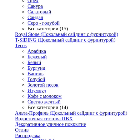
Орех
Сакура
Салатовый
Сандал
Серо - голубой
Все категории (15)
Royal Stone (Цокольный сайдинг с фурнитурой)
T-SIDING (Цокольный сайдинг с фурнитурой)
Tecos
Арабика
Бежевый
Белый
Бургунд
Ваниль
Голубой
Золотой песок
Изумруд
Кофе с молоком
Светло желтый
Все категории (14)
Альта-Профиль (Цокольный сайдинг с фурнитурой)
Водосточная система ПВХ
Декоративное уличное покрытие
Отлив
Распродажа