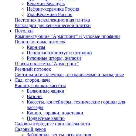
Керамин Беларусь
Нефрит-керамика Россия
УралКерамика Россия
Настенная неколлекционная плитка
Раскладки для керамической плитки
Потолки
Комплектующие "Армстронг" и угловые профили
Пенопластовые потолок
Карнизы
Пенопласт(плинтус и потолок)
Рулонные шторы, жалюзи
Плиты и кассеты "Армстронг"
Реечный потолок
Светильники точечные , встраиваемые и накладные
Сад, огород, дача
Кашпо, горшки, кассеты
Балконные ящики
Вазоны
Кассеты, контейнеры, технические горшки для
рассады
Кашпо, горшки, подставки
Подвесные кашпо
Садово-огородные принадлежности
Садовый декор
Заборчики, ленты, ограждения