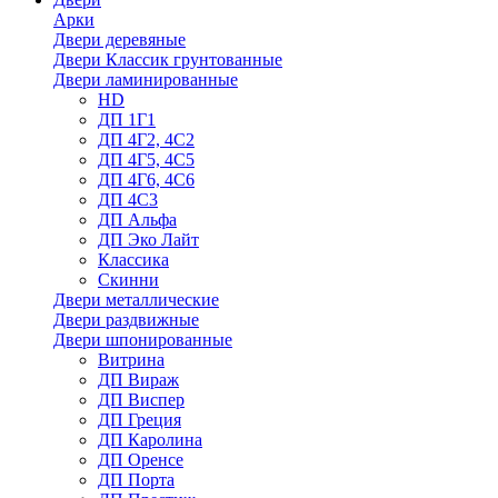
Арки
Двери деревяные
Двери Классик грунтованные
Двери ламинированные
HD
ДП 1Г1
ДП 4Г2, 4С2
ДП 4Г5, 4С5
ДП 4Г6, 4С6
ДП 4С3
ДП Альфа
ДП Эко Лайт
Классика
Скинни
Двери металлические
Двери раздвижные
Двери шпонированные
Витрина
ДП Вираж
ДП Виспер
ДП Греция
ДП Каролина
ДП Оренсе
ДП Порта