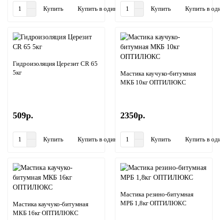
Купить
Купить в один клик
Купить
Купить в од
Гидроизоляция Церезит CR 65
5кг
Мастика каучуко-битумная
МКБ 10кг ОПТИЛЮКС
509р.
2350р.
Купить
Купить в один клик
Купить
Купить в од
Мастика резино-битумная
МРБ 1,8кг ОПТИЛЮКС
Мастика каучуко-битумная
МКБ 16кг ОПТИЛЮКС