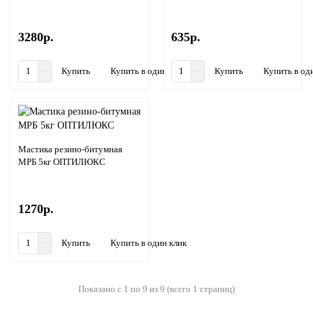
3280р.
635р.
Купить
Купить в один клик
Купить
Купить в од
Мастика резино-битумная
МРБ 5кг ОПТИЛЮКС
1270р.
Купить
Купить в один клик
Показано с 1 по 9 из 9 (всего 1 страниц)