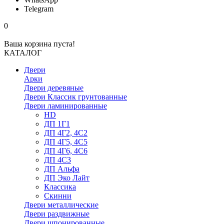
Telegram
0
Ваша корзина пуста!
КАТАЛОГ
Двери
Арки
Двери деревяные
Двери Классик грунтованные
Двери ламинированные
HD
ДП 1Г1
ДП 4Г2, 4С2
ДП 4Г5, 4С5
ДП 4Г6, 4С6
ДП 4С3
ДП Альфа
ДП Эко Лайт
Классика
Скинни
Двери металлические
Двери раздвижные
Двери шпонированные