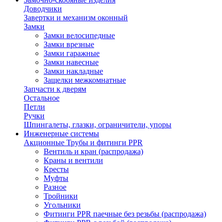
Доводчики
Завертки и механизм оконный
Замки
Замки велосипедные
Замки врезные
Замки гаражные
Замки навесные
Замки накладные
Защелки межкомнатные
Запчасти к дверям
Остальное
Петли
Ручки
Шпингалеты, глазки, ограничители, упоры
Инженерные системы
Акционные Трубы и фитинги PPR
Вентиль и кран (распродажа)
Краны и вентили
Кресты
Муфты
Разное
Тройники
Угольники
Фитинги PPR паечные без резьбы (распродажа)