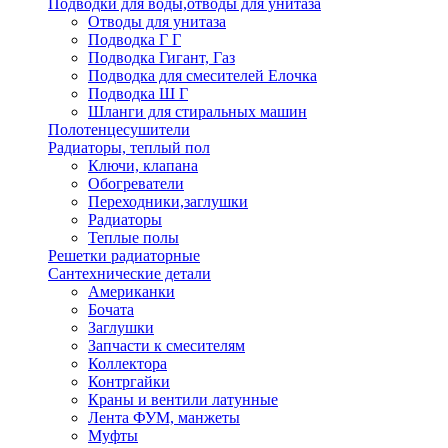
Подводки для воды,отводы для унитаза
Отводы для унитаза
Подводка Г Г
Подводка Гигант, Газ
Подводка для смесителей Елочка
Подводка Ш Г
Шланги для стиральных машин
Полотенцесушители
Радиаторы, теплый пол
Ключи, клапана
Обогреватели
Переходники,заглушки
Радиаторы
Теплые полы
Решетки радиаторные
Сантехнические детали
Американки
Бочата
Заглушки
Запчасти к смесителям
Коллектора
Контргайки
Краны и вентили латунные
Лента ФУМ, манжеты
Муфты