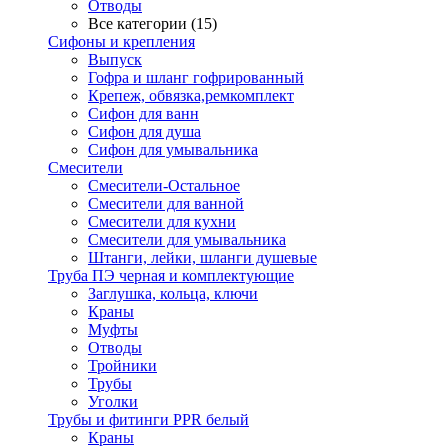
Отводы
Все категории (15)
Сифоны и крепления
Выпуск
Гофра и шланг гофрированный
Крепеж, обвязка,ремкомплект
Сифон для ванн
Сифон для душа
Сифон для умывальника
Смесители
Cмесители-Остальное
Смесители для ванной
Смесители для кухни
Смесители для умывальника
Штанги, лейки, шланги душевые
Труба ПЭ черная и комплектующие
Заглушка, кольца, ключи
Краны
Муфты
Отводы
Тройники
Трубы
Уголки
Трубы и фитинги PPR белый
Краны