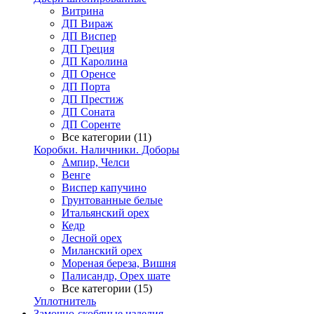
Витрина
ДП Вираж
ДП Виспер
ДП Греция
ДП Каролина
ДП Оренсе
ДП Порта
ДП Престиж
ДП Соната
ДП Соренте
Все категории (11)
Коробки. Наличники. Доборы
Ампир, Челси
Венге
Виспер капучино
Грунтованные белые
Итальянский орех
Кедр
Лесной орех
Миланский орех
Мореная береза, Вишня
Палисандр, Орех шате
Все категории (15)
Уплотнитель
Замочно-скобяные изделия