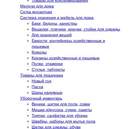
Товары для консервирования
Мелочи для дома
Сетка москитная
Система хранения и мебель для дома
Баки, бидоны, канистры
Вешалки, плечики, крючки, стойки для одежды
Для хранения вещей
Емкости, контейнеры хозяйственные и
пищевые
Комоды
Корзины хозяйственные и пищевые
Полки, этажерки
Стулья, табуреты
Товары для праздника
Новый год
Пасха
Шары надувные
Уборочный инвентарь
Веники, щетки для пола, совки
Мешки д/мусора, сумки, пакеты
Тряпки, салфетки для уборки
Швабры, наборы для мытья пола
Щетки для одежды, обуви