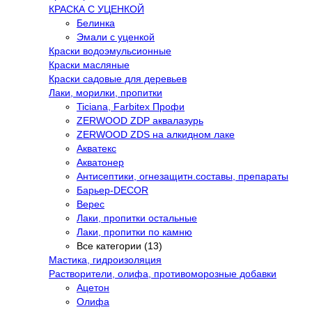
КРАСКА С УЦЕНКОЙ
Белинка
Эмали с уценкой
Краски водоэмульсионные
Краски масляные
Краски садовые для деревьев
Лаки, морилки, пропитки
Ticiana, Farbitex Профи
ZERWOOD ZDP аквалазурь
ZERWOOD ZDS на алкидном лаке
Акватекс
Акватонер
Антисептики, огнезащитн.составы, препараты
Барьер-DECOR
Верес
Лаки, пропитки остальные
Лаки, пропитки по камню
Все категории (13)
Мастика, гидроизоляция
Растворители, олифа, противоморозные добавки
Ацетон
Олифа