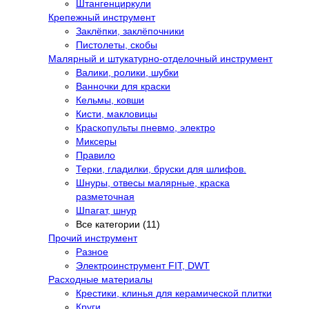
Штангенциркули
Крепежный инструмент
Заклёпки, заклёпочники
Пистолеты, скобы
Малярный и штукатурно-отделочный инструмент
Валики, ролики, шубки
Ванночки для краски
Кельмы, ковши
Кисти, макловицы
Краскопульты пневмо, электро
Миксеры
Правило
Терки, гладилки, бруски для шлифов.
Шнуры, отвесы малярные, краска
разметочная
Шпагат, шнур
Все категории (11)
Прочий инструмент
Разное
Электроинструмент FIT, DWT
Расходные материалы
Крестики, клинья для керамической плитки
Круги