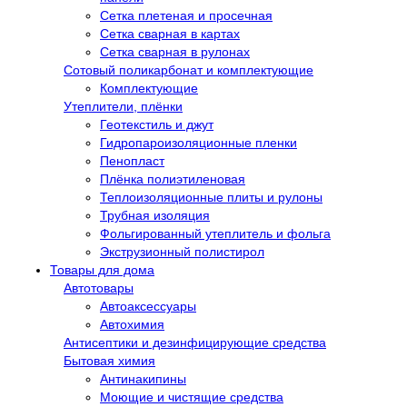
Сетка плетеная и просечная
Сетка сварная в картах
Сетка сварная в рулонах
Сотовый поликарбонат и комплектующие
Комплектующие
Утеплители, плёнки
Геотекстиль и джут
Гидропароизоляционные пленки
Пенопласт
Плёнка полиэтиленовая
Теплоизоляционные плиты и рулоны
Трубная изоляция
Фольгированный утеплитель и фольга
Экструзионный полистирол
Товары для дома
Автотовары
Автоаксессуары
Автохимия
Антисептики и дезинфицирующие средства
Бытовая химия
Антинакипины
Моющие и чистящие средства