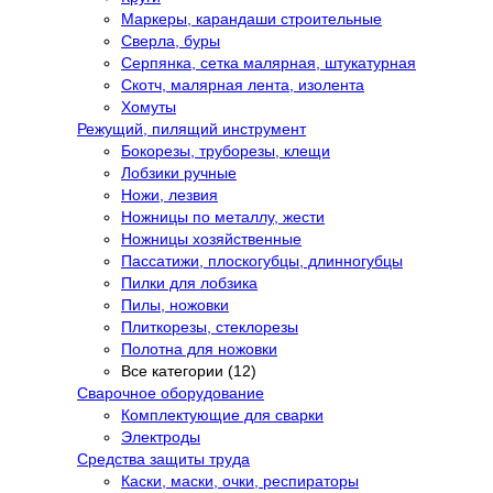
Маркеры, карандаши строительные
Сверла, буры
Серпянка, сетка малярная, штукатурная
Скотч, малярная лента, изолента
Хомуты
Режущий, пилящий инструмент
Бокорезы, труборезы, клещи
Лобзики ручные
Ножи, лезвия
Ножницы по металлу, жести
Ножницы хозяйственные
Пассатижи, плоскогубцы, длинногубцы
Пилки для лобзика
Пилы, ножовки
Плиткорезы, стеклорезы
Полотна для ножовки
Все категории (12)
Сварочное оборудование
Комплектующие для сварки
Электроды
Средства защиты труда
Каски, маски, очки, респираторы