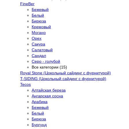
FineBer
Бежевый
Белый
Бирюза
Кремовый
Могано
Орех
Сакура
Салатовый
Сандал
Серо - голубой
Все категории (15)
Royal Stone (Цокольный сайдинг с фурнитурой)
T-SIDING (Цокольный сайдинг с фурнитурой)
Tecos
Алтайская береза
Ангарская сосна
Арабика
Бежевый
Белый
Бирюза
Бургунд