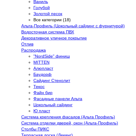
Ваниль
Голубой
Золотой песок
Все категории (18)
Альта-Профиль (Цокольный сайдинг с фурнитурой)
Водосточная система ПВХ
Декоративное уличное покрытие
Отлив
Распродажа
"NordSide" финиш
MITTEN
Алюпласт
Баудорф
Сайдинг Стенолит
Текос
Файн бир
Фасадные панели Альта
Цокольный сайдинг
Ю пласт
Система крепления фасадов (Альта Профиль)
Система отделки дверей, окон (Альта-Профиль)
Столбы ПИКС
Террасная доска (Декинг)