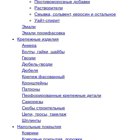
Противоморозные добавки
Растворители
Смывка, сольвент, керосин и остальное
Уайт-спирит
Эмали
Эмали промфасовка
Крепежные изделия
Анкера
Болты, гайки, шайбы
Гвозди
Дюбель-гвозди
Дюбеля
Крепеж фасованный
Кронштейны
Патроны
Перфорированные крепежные детали
Саморезы
Скобы строительные
Цепи, тросы, такелаж
Шплинты
Напольные покрытия
Коврики
Ковровые покрытия, дорожки