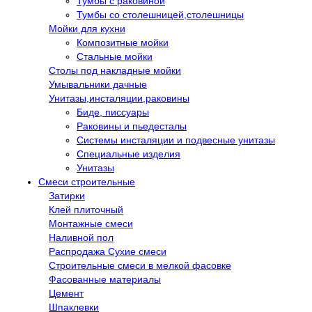
Тумбы с раковиной
Тумбы со столешницей,столешницы
Мойки для кухни
Композитные мойки
Стальные мойки
Столы под накладные мойки
Умывальники дачные
Унитазы,инсталяции,раковины
Биде, писсуары
Раковины и пьедесталы
Системы инсталяции и подвесные унитазы
Специальные изделия
Унитазы
Смеси строительные
Затирки
Клей плиточный
Монтажные смеси
Наливной пол
Распродажа Сухие смеси
Строительные смеси в мелкой фасовке
Фасованные материалы
Цемент
Шпаклевки