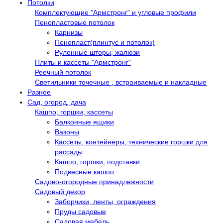
Потолки
Комплектующие "Армстронг" и угловые профили
Пенопластовые потолок
Карнизы
Пенопласт(плинтус и потолок)
Рулонные шторы, жалюзи
Плиты и кассеты "Армстронг"
Реечный потолок
Светильники точечные , встраиваемые и накладные
Разное
Сад, огород, дача
Кашпо, горшки, кассеты
Балконные ящики
Вазоны
Кассеты, контейнеры, технические горшки для
рассады
Кашпо, горшки, подставки
Подвесные кашпо
Садово-огородные принадлежности
Садовый декор
Заборчики, ленты, ограждения
Пруды садовые
Садовая мебель