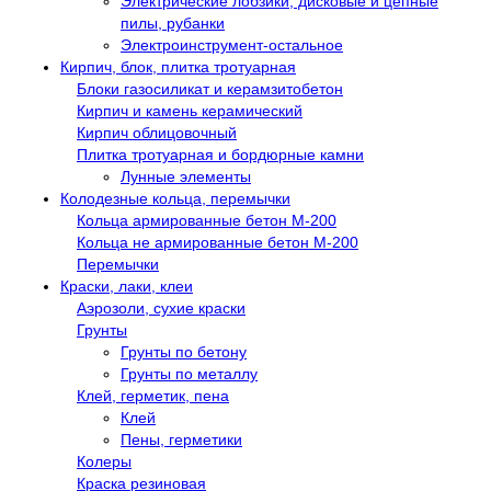
Электрические лобзики, дисковые и цепные
пилы, рубанки
Электроинструмент-остальное
Кирпич, блок, плитка тротуарная
Блоки газосиликат и керамзитобетон
Кирпич и камень керамический
Кирпич облицовочный
Плитка тротуарная и бордюрные камни
Лунные элементы
Колодезные кольца, перемычки
Кольца армированные бетон М-200
Кольца не армированные бетон М-200
Перемычки
Краски, лаки, клеи
Аэрозоли, сухие краски
Грунты
Грунты по бетону
Грунты по металлу
Клей, герметик, пена
Клей
Пены, герметики
Колеры
Краска резиновая