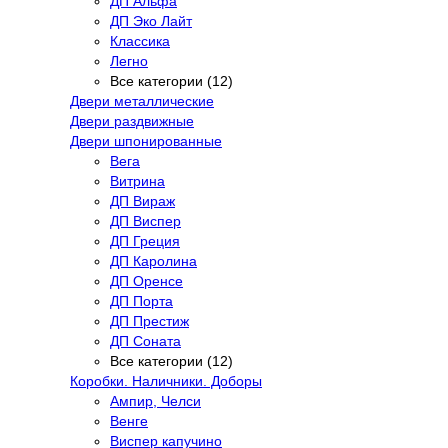
ДП Альфа
ДП Эко Лайт
Классика
Легно
Все категории (12)
Двери металлические
Двери раздвижные
Двери шпонированные
Вега
Витрина
ДП Вираж
ДП Виспер
ДП Греция
ДП Каролина
ДП Оренсе
ДП Порта
ДП Престиж
ДП Соната
Все категории (12)
Коробки. Наличники. Доборы
Ампир, Челси
Венге
Виспер капучино