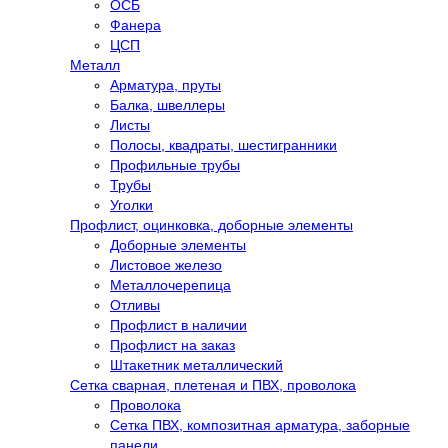
ОСБ
Фанера
ЦСП
Металл
Арматура, пруты
Балка, швеллеры
Листы
Полосы, квадраты, шестигранники
Профильные трубы
Трубы
Уголки
Профлист, оцинковка, доборные элементы
Доборные элементы
Листовое железо
Металлочерепица
Отливы
Профлист в наличии
Профлист на заказ
Штакетник металлический
Сетка сварная, плетеная и ПВХ, проволока
Проволока
Сетка ПВХ, композитная арматура, заборные
панели