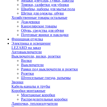
Мешки д/мусора, сумки, пакеты
Тряпки, салфетки для уборки
Швабры, наборы для мытья пола
Щетки для одежды, обуви
Хозяйственные товары остальные
Дождевики
Канцелярские товары
Обувь, средства для обуви
Почтовые ящики и накладки
Финишная отделка
Электрика и освещение
LEZARD на заказ
Автовыключатели
Выключатели, вилки, розетки
Вилки
Выключатели
Рамки под выключатели и розетки
Розетки
Штепсельные гнезда, разъемы
Звонки
Кабель-каналы и трубы
Коробки монтажные
Монтажные коробки
Распределительные коробки
Лампочки, теплоизлучатели