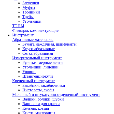
Заглушки
Муфты
Тройники
Трубы
Угольники
ТЭНЫ
Фильтры, комплектующие
Инструмент
Абразивные материалы
Бумага наждачная, шлифленты
Круги абразивные
Сетка абразивная
Измерительный инструмент
Рулетки, мерные ленты
Угольники, линейки
Уровни
Штангенциркули
Крепежный инструмент
Заклёпки, заклёпочники
Пистолеты, скобы
Малярный и штукатурно-отделочный инструмент
Валики, ролики, шубки
Ванночки для краски
Кельмы, ковши
Кисти, макловицы