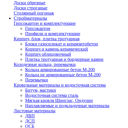
Доски обрезные
Доски строганые
Столярный погонаж
Стройматериалы
Гипсокартон и комплектующие
Гипсокартон
Профили и комплектующие
Кирпич, блок, плитка тротуарная
Блоки газосиликат и керамзитобетон
Кирпич и камень керамический
Кирпич облицовочный
Плитка тротуарная и бордюрные камни
Колодезные кольца, перемычки
Кольца армированные бетон М-200
Кольца не армированные бетон М-200
Перемычки
Кровельные материалы и водосточная система
Битум, мастики
Водосточная система сталь
Мягкая кровля Шинглас, Ондулин
Наплавляемые и подкладочные материалы
Листовые материалы
ДВП
ДСП
ОСБ