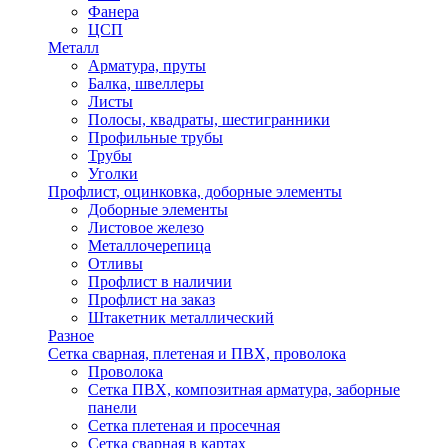
Фанера
ЦСП
Металл
Арматура, пруты
Балка, швеллеры
Листы
Полосы, квадраты, шестигранники
Профильные трубы
Трубы
Уголки
Профлист, оцинковка, доборные элементы
Доборные элементы
Листовое железо
Металлочерепица
Отливы
Профлист в наличии
Профлист на заказ
Штакетник металлический
Разное
Сетка сварная, плетеная и ПВХ, проволока
Проволока
Сетка ПВХ, композитная арматура, заборные
панели
Сетка плетеная и просечная
Сетка сварная в картах