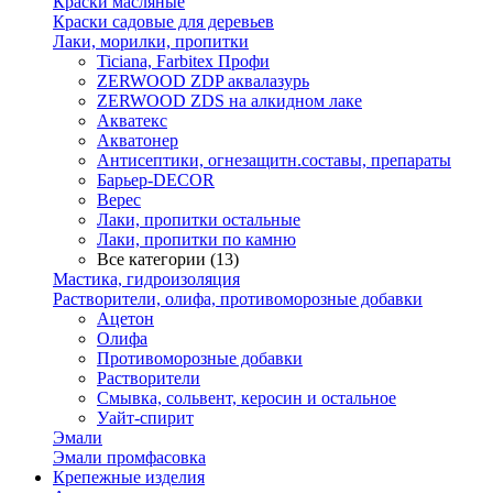
Краски масляные
Краски садовые для деревьев
Лаки, морилки, пропитки
Ticiana, Farbitex Профи
ZERWOOD ZDP аквалазурь
ZERWOOD ZDS на алкидном лаке
Акватекс
Акватонер
Антисептики, огнезащитн.составы, препараты
Барьер-DECOR
Верес
Лаки, пропитки остальные
Лаки, пропитки по камню
Все категории (13)
Мастика, гидроизоляция
Растворители, олифа, противоморозные добавки
Ацетон
Олифа
Противоморозные добавки
Растворители
Смывка, сольвент, керосин и остальное
Уайт-спирит
Эмали
Эмали промфасовка
Крепежные изделия