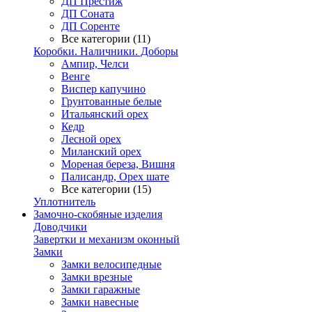
ДП Престиж
ДП Соната
ДП Соренте
Все категории (11)
Коробки. Наличники. Доборы
Ампир, Челси
Венге
Виспер капучино
Грунтованные белые
Итальянский орех
Кедр
Лесной орех
Миланский орех
Мореная береза, Вишня
Палисандр, Орех шате
Все категории (15)
Уплотнитель
Замочно-скобяные изделия
Доводчики
Завертки и механизм оконный
Замки
Замки велосипедные
Замки врезные
Замки гаражные
Замки навесные