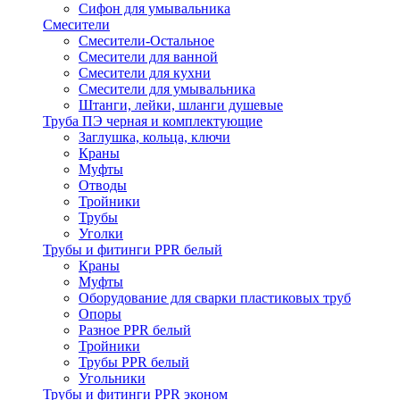
Сифон для умывальника
Смесители
Cмесители-Остальное
Смесители для ванной
Смесители для кухни
Смесители для умывальника
Штанги, лейки, шланги душевые
Труба ПЭ черная и комплектующие
Заглушка, кольца, ключи
Краны
Муфты
Отводы
Тройники
Трубы
Уголки
Трубы и фитинги PPR белый
Краны
Муфты
Оборудование для сварки пластиковых труб
Опоры
Разное PPR белый
Тройники
Трубы PPR белый
Угольники
Трубы и фитинги PPR эконом