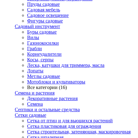
Пруды садовые
Садовая мебель
Садовое освещение
Фигуры садовые
Садовый инструмент
Буры садовые
Вилы
Газонокосилки
Грабли
Корнеудалители
Косы, серпы
Леска, катушки для триммера, масла
Лопаты
Метлы садовые
Мотоблоки и культиваторы
Все категории (16)
Семена и растения
Декоративные растения
Семена
Септики и остальные средства
Сетки садовые
Сетка от птиц и для вьющихся растений
Сетка пластиковая для ограждения
Сетка строительная, затеняющая, маскировочная
Сетка шпалерная