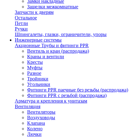
Замки накладные
Защелки межкомнатные
Запчасти к дверям
Остальное
Петли
Ручки
Шпингалеты, глазки, ограничители, упоры
Инженерные системы
Акционные Трубы и фитинги PPR
Вентиль и кран (распродажа)
Краны и вентили
Кресты
Муфты
Разное
Тройники
Угольники
Фитинги PPR паечные без резьбы (распродажа)
Фитинги PPR с резьбой (распродажа)
Арматура и крепления к унитазам
Вентиляция
Вентиляторы
Воздуховоды
Клапана
Колено
Лючки