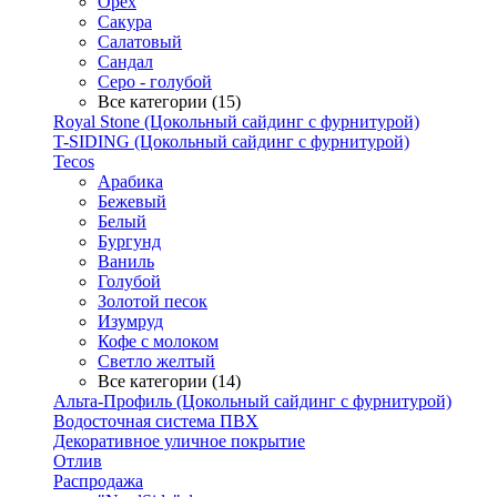
Орех
Сакура
Салатовый
Сандал
Серо - голубой
Все категории (15)
Royal Stone (Цокольный сайдинг с фурнитурой)
T-SIDING (Цокольный сайдинг с фурнитурой)
Tecos
Арабика
Бежевый
Белый
Бургунд
Ваниль
Голубой
Золотой песок
Изумруд
Кофе с молоком
Светло желтый
Все категории (14)
Альта-Профиль (Цокольный сайдинг с фурнитурой)
Водосточная система ПВХ
Декоративное уличное покрытие
Отлив
Распродажа