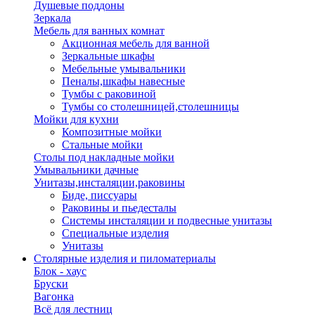
Душевые поддоны
Зеркала
Мебель для ванных комнат
Акционная мебель для ванной
Зеркальные шкафы
Мебельные умывальники
Пеналы,шкафы навесные
Тумбы с раковиной
Тумбы со столешницей,столешницы
Мойки для кухни
Композитные мойки
Стальные мойки
Столы под накладные мойки
Умывальники дачные
Унитазы,инсталяции,раковины
Биде, писсуары
Раковины и пьедесталы
Системы инсталяции и подвесные унитазы
Специальные изделия
Унитазы
Столярные изделия и пиломатериалы
Блок - хаус
Бруски
Вагонка
Всё для лестниц