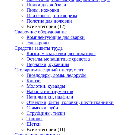
Пилки для лобзика
Пилы, ножовки
Плиткорезы, стеклорезы
Полотна для ножовки
Все категории (12)
Сварочное оборудование
Комплектующие для сварки
Электроды
Средства защиты труда
Каски, маски, очки, респираторы
Остальные защитные средства
Перчатки, рукавицы
Столярно-слесарный инструмент
Гвоздодеры, ломы, ледорубы
Ключи
Молотки, кувалды
Наборы инструментов
Напильники, надфили
Отвертки, биты, головки, шестигранники
Стамески, зубила
Струбцины, тиски
Топоры
Щетки
Все категории (11)
Стремянки, лестницы