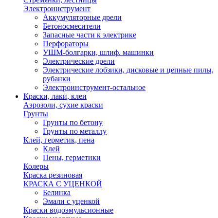
Электроинструмент
Аккумуляторные дрели
Бетоносмесители
Запасные части к электрике
Перфораторы
УШМ-болгарки, шлиф. машинки
Электрические дрели
Электрические лобзики, дисковые и цепные пилы,
рубанки
Электроинструмент-остальное
Краски, лаки, клеи
Аэрозоли, сухие краски
Грунты
Грунты по бетону
Грунты по металлу
Клей, герметик, пена
Клей
Пены, герметики
Колеры
Краска резиновая
КРАСКА С УЦЕНКОЙ
Белинка
Эмали с уценкой
Краски водоэмульсионные