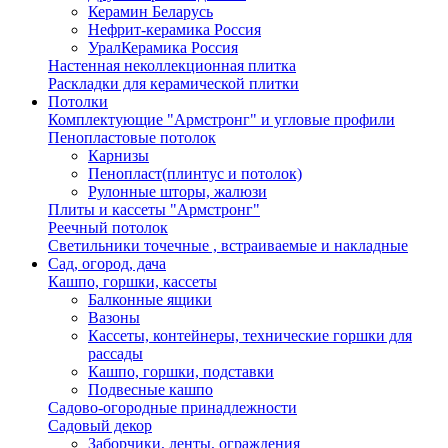
Керамин Беларусь
Нефрит-керамика Россия
УралКерамика Россия
Настенная неколлекционная плитка
Раскладки для керамической плитки
Потолки
Комплектующие "Армстронг" и угловые профили
Пенопластовые потолок
Карнизы
Пенопласт(плинтус и потолок)
Рулонные шторы, жалюзи
Плиты и кассеты "Армстронг"
Реечный потолок
Светильники точечные , встраиваемые и накладные
Сад, огород, дача
Кашпо, горшки, кассеты
Балконные ящики
Вазоны
Кассеты, контейнеры, технические горшки для
рассады
Кашпо, горшки, подставки
Подвесные кашпо
Садово-огородные принадлежности
Садовый декор
Заборчики, ленты, ограждения