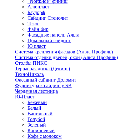
"NordSide" финиш
Алюпласт
Баудорф
Сайдинг Стенолит
Текос
Файн бир
Фасадные панели Альта
Цокольный сайдинг
Ю пласт
Система крепления фасадов (Альта Профиль)
Система отделки дверей, окон (Альта-Профиль)
Столбы ПИКС
Террасная доска (Декинг)
ТехноНиколь
Фасадный сайдинг Доломит
Фурнитура к сайдингу SB
Чердачная лестница
Ю-Пласт
Бежевый
Белый
Ванильный
Голубой
Зеленый
Коричневый
Кофе с молоком