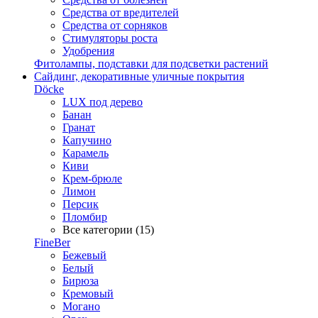
Средства от вредителей
Средства от сорняков
Стимуляторы роста
Удобрения
Фитолампы, подставки для подсветки растений
Сайдинг, декоративные уличные покрытия
Döcke
LUX под дерево
Банан
Гранат
Капучино
Карамель
Киви
Крем-брюле
Лимон
Персик
Пломбир
Все категории (15)
FineBer
Бежевый
Белый
Бирюза
Кремовый
Могано