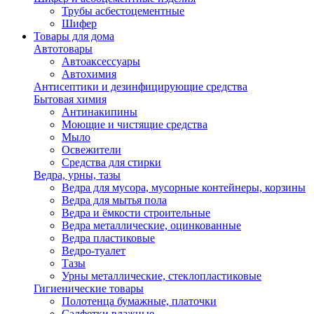
Трубы асбестоцементные
Шифер
Товары для дома
Автотовары
Автоаксессуары
Автохимия
Антисептики и дезинфицирующие средства
Бытовая химия
Антинакипины
Моющие и чистящие средства
Мыло
Освежители
Средства для стирки
Ведра, урны, тазы
Ведра для мусора, мусорные контейнеры, корзины
Ведра для мытья пола
Ведра и ёмкости строительные
Ведра металлические, оцинкованные
Ведра пластиковые
Ведро-туалет
Тазы
Урны металлические, стеклопластиковые
Гигиенические товары
Полотенца бумажные, платочки
Салфетки влажные