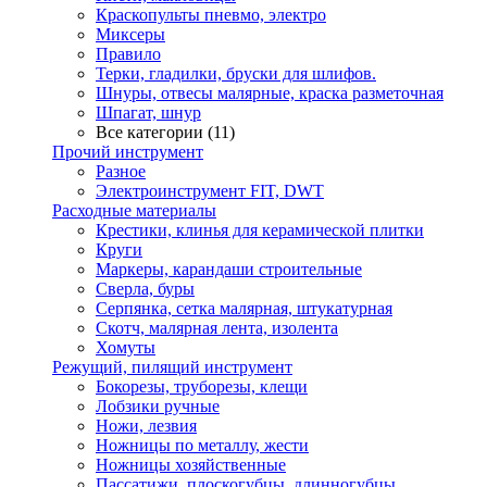
Краскопульты пневмо, электро
Миксеры
Правило
Терки, гладилки, бруски для шлифов.
Шнуры, отвесы малярные, краска разметочная
Шпагат, шнур
Все категории (11)
Прочий инструмент
Разное
Электроинструмент FIT, DWT
Расходные материалы
Крестики, клинья для керамической плитки
Круги
Маркеры, карандаши строительные
Сверла, буры
Серпянка, сетка малярная, штукатурная
Скотч, малярная лента, изолента
Хомуты
Режущий, пилящий инструмент
Бокорезы, труборезы, клещи
Лобзики ручные
Ножи, лезвия
Ножницы по металлу, жести
Ножницы хозяйственные
Пассатижи, плоскогубцы, длинногубцы