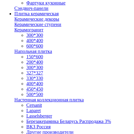
Фартуки кухонные
Сэндвич-панели
Плитка керамическая
Керамические декоры
Керамические ступени
Керамогранит
300*300
400*400
600*600
Напольная плитка
150*600
200*400
300*300
327*327
330*330
400*400
450*450
500*500
Настенная коллекционная плитка
Cersanit
Laparet
Lasselsberger
Березакерамика Беларусь Распродажа 3%
ВКЗ Россия
Другие производители