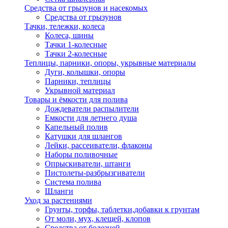
Средства от грызунов и насекомых
Средства от грызунов
Тачки, тележки, колеса
Колеса, шины
Тачки 1-колесные
Тачки 2-колесные
Теплицы, парники, опоры, укрывные материалы
Дуги, колышки, опоры
Парники, теплицы
Укрывной материал
Товары и ёмкости для полива
Дождеватели распылители
Емкости для летнего душа
Капельный полив
Катушки для шлангов
Лейки, рассеиватели, флаконы
Наборы поливочные
Опрыскиватели, штанги
Пистолеты-разбрызгиватели
Система полива
Шланги
Уход за растениями
Грунты, торфы, таблетки,добавки к грунтам
От моли, мух, клещей, клопов
Средства от болезней