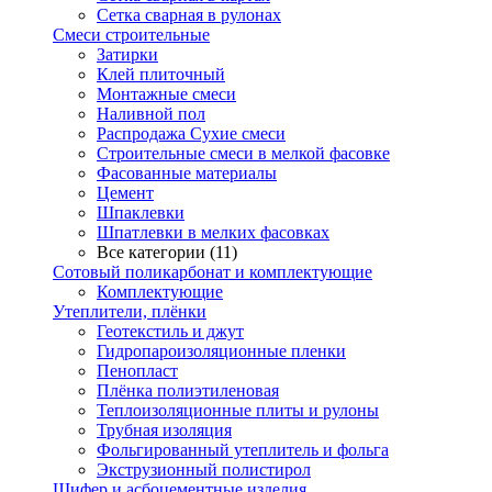
Сетка сварная в рулонах
Смеси строительные
Затирки
Клей плиточный
Монтажные смеси
Наливной пол
Распродажа Сухие смеси
Строительные смеси в мелкой фасовке
Фасованные материалы
Цемент
Шпаклевки
Шпатлевки в мелких фасовках
Все категории (11)
Сотовый поликарбонат и комплектующие
Комплектующие
Утеплители, плёнки
Геотекстиль и джут
Гидропароизоляционные пленки
Пенопласт
Плёнка полиэтиленовая
Теплоизоляционные плиты и рулоны
Трубная изоляция
Фольгированный утеплитель и фольга
Экструзионный полистирол
Шифер и асбоцементные изделия