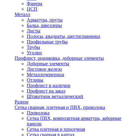
Фанера
ЦСП
Металл
Арматура, пруты
Балка, швеллеры
Листы
Полосы, квадраты, шестигранники
Профильные трубы
Трубы
Уголки
Профлист, оцинковка, доборные элементы
Доборные элементы
Листовое железо
Металлочерепица
Отливы
Профлист в наличии
Профлист на заказ
Штакетник металлический
Разное
Сетка сварная, плетеная и ПВХ, проволока
Проволока
Сетка ПВХ, композитная арматура, заборные
панели
Сетка плетеная и просечная
Сетка сварная в картах