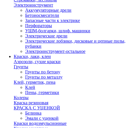
Электроинструмент
Аккумуляторные дрели
Бетоносмесители
Запасные части к электрике
Перфораторы
УШМ-болгарки, шлиф. машинки
Электрические дрели
Электрические лобзики, дисковые и цепные пилы,
рубанки
Электроинструмент-остальное
Краски, лаки, клеи
Аэрозоли, сухие краски
Грунты
Грунты по бетону
Грунты по металлу
Клей, герметик, пена
Клей
Пены, герметики
Колеры
Краска резиновая
КРАСКА С УЦЕНКОЙ
Белинка
Эмали с уценкой
Краски водоэмульсионные