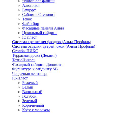
"NordSide" финиш
Алюпласт
Баудорф
Сайдинг Стенолит
Текос
Файн бир
Фасадные панели Альта
Цокольный сайдинг
Ю пласт
Система крепления фасадов (Альта Профиль)
Система отделки дверей, окон (Альта-Профиль)
Столбы ПИКС
Террасная доска (Декинг)
ТехноНиколь
Фасадный сайдинг Доломит
Фурнитура к сайдингу SB
Чердачная лестница
Ю-Пласт
Бежевый
Белый
Ванильный
Голубой
Зеленый
Коричневый
Кофе с молоком