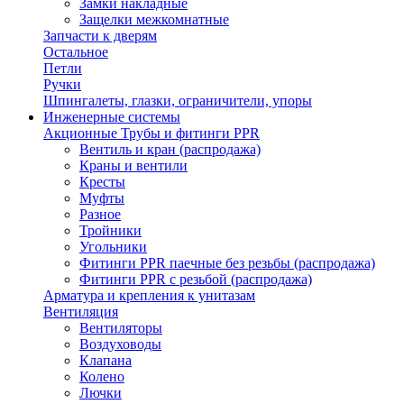
Замки накладные
Защелки межкомнатные
Запчасти к дверям
Остальное
Петли
Ручки
Шпингалеты, глазки, ограничители, упоры
Инженерные системы
Акционные Трубы и фитинги PPR
Вентиль и кран (распродажа)
Краны и вентили
Кресты
Муфты
Разное
Тройники
Угольники
Фитинги PPR паечные без резьбы (распродажа)
Фитинги PPR с резьбой (распродажа)
Арматура и крепления к унитазам
Вентиляция
Вентиляторы
Воздуховоды
Клапана
Колено
Лючки