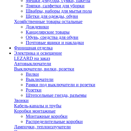
Мешки д/мусора, сумки, пакеты
Тряпки, салфетки для уборки
Швабры, наборы для мытья пола
Щетки для одежды, обуви
Хозяйственные товары остальные
Дождевики
Канцелярские товары
Обувь, средства для обуви
Почтовые ящики и накладки
Финишная отделка
Электрика и освещение
LEZARD на заказ
Автовыключатели
Выключатели, вилки, розетки
Вилки
Выключатели
Рамки под выключатели и розетки
Розетки
Штепсельные гнезда, разъемы
Звонки
Кабель-каналы и трубы
Коробки монтажные
Монтажные коробки
Распределительные коробки
Лампочки, теплоизлучатели