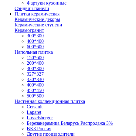
Фартуки кухонные
Сэндвич-панели
Плитка керамическая
Керамические декоры
Керамические ступени
Керамогранит
300*300
400*400
600*600
Напольная плитка
150*600
200*400
300*300
327*327
330*330
400*400
450*450
500*500
Настенная коллекционная плитка
Cersanit
Laparet
Lasselsberger
Березакерамика Беларусь Распродажа 3%
ВКЗ Россия
Другие производители