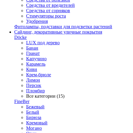
Средства от вредителей
Средства от сорняков
Стимуляторы роста
Удобрения
Фитолампы, подставки для подсветки растений
Сайдинг, декоративные уличные покрытия
Döcke
LUX под дерево
Банан
Гранат
Капучино
Карамель
Киви
Крем-брюле
Лимон
Персик
Пломбир
Все категории (15)
FineBer
Бежевый
Белый
Бирюза
Кремовый
Могано