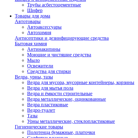
Трубы асбестоцементные
Шифер
Товары для дома
Автотовары
Автоаксессуары
Автохимия
Антисептики и дезинфицирующие средства
Бытовая химия
Антинакипины
Моющие и чистящие средства
Мыло
Освежители
Средства для стирки
Ведра, урны, тазы
Ведра для мусора, мусорные контейнеры, корзины
Ведра для мытья пола
Ведра и ёмкости строительные
Ведра металлические, оцинкованные
Ведра пластиковые
Ведро-туалет
Тазы
Урны металлические, стеклопластиковые
Гигиенические товары
Полотенца бумажные, платочки
Салфетки влажные