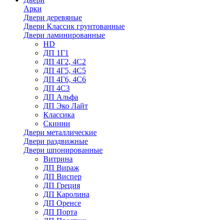
Арки
Двери деревяные
Двери Классик грунтованные
Двери ламинированные
HD
ДП 1Г1
ДП 4Г2, 4С2
ДП 4Г5, 4С5
ДП 4Г6, 4С6
ДП 4С3
ДП Альфа
ДП Эко Лайт
Классика
Скинни
Двери металлические
Двери раздвижные
Двери шпонированные
Витрина
ДП Вираж
ДП Виспер
ДП Греция
ДП Каролина
ДП Оренсе
ДП Порта