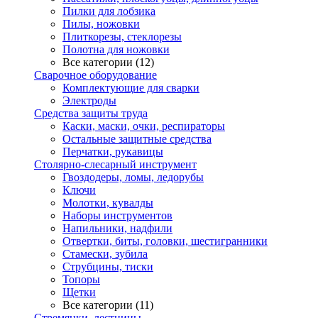
Пилки для лобзика
Пилы, ножовки
Плиткорезы, стеклорезы
Полотна для ножовки
Все категории (12)
Сварочное оборудование
Комплектующие для сварки
Электроды
Средства защиты труда
Каски, маски, очки, респираторы
Остальные защитные средства
Перчатки, рукавицы
Столярно-слесарный инструмент
Гвоздодеры, ломы, ледорубы
Ключи
Молотки, кувалды
Наборы инструментов
Напильники, надфили
Отвертки, биты, головки, шестигранники
Стамески, зубила
Струбцины, тиски
Топоры
Щетки
Все категории (11)
Стремянки, лестницы