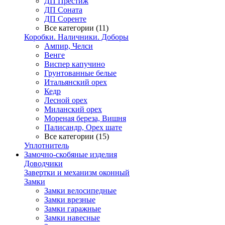
ДП Престиж
ДП Соната
ДП Соренте
Все категории (11)
Коробки. Наличники. Доборы
Ампир, Челси
Венге
Виспер капучино
Грунтованные белые
Итальянский орех
Кедр
Лесной орех
Миланский орех
Мореная береза, Вишня
Палисандр, Орех шате
Все категории (15)
Уплотнитель
Замочно-скобяные изделия
Доводчики
Завертки и механизм оконный
Замки
Замки велосипедные
Замки врезные
Замки гаражные
Замки навесные