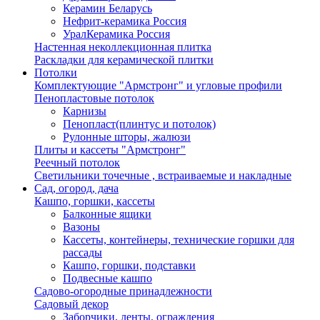
Керамин Беларусь
Нефрит-керамика Россия
УралКерамика Россия
Настенная неколлекционная плитка
Раскладки для керамической плитки
Потолки
Комплектующие "Армстронг" и угловые профили
Пенопластовые потолок
Карнизы
Пенопласт(плинтус и потолок)
Рулонные шторы, жалюзи
Плиты и кассеты "Армстронг"
Реечный потолок
Светильники точечные , встраиваемые и накладные
Сад, огород, дача
Кашпо, горшки, кассеты
Балконные ящики
Вазоны
Кассеты, контейнеры, технические горшки для
рассады
Кашпо, горшки, подставки
Подвесные кашпо
Садово-огородные принадлежности
Садовый декор
Заборчики, ленты, ограждения