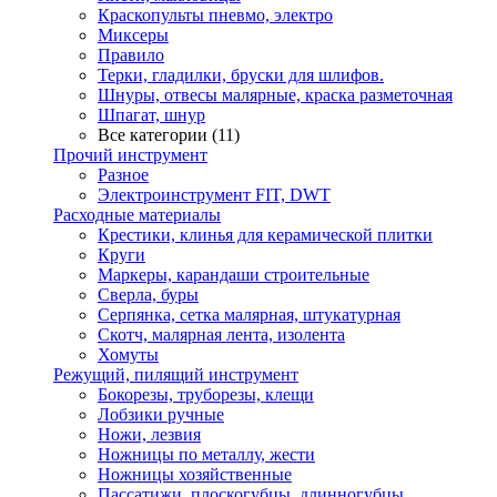
Краскопульты пневмо, электро
Миксеры
Правило
Терки, гладилки, бруски для шлифов.
Шнуры, отвесы малярные, краска разметочная
Шпагат, шнур
Все категории (11)
Прочий инструмент
Разное
Электроинструмент FIT, DWT
Расходные материалы
Крестики, клинья для керамической плитки
Круги
Маркеры, карандаши строительные
Сверла, буры
Серпянка, сетка малярная, штукатурная
Скотч, малярная лента, изолента
Хомуты
Режущий, пилящий инструмент
Бокорезы, труборезы, клещи
Лобзики ручные
Ножи, лезвия
Ножницы по металлу, жести
Ножницы хозяйственные
Пассатижи, плоскогубцы, длинногубцы