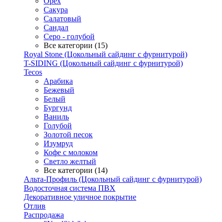
Орех
Сакура
Салатовый
Сандал
Серо - голубой
Все категории (15)
Royal Stone (Цокольный сайдинг с фурнитурой)
T-SIDING (Цокольный сайдинг с фурнитурой)
Tecos
Арабика
Бежевый
Белый
Бургунд
Ваниль
Голубой
Золотой песок
Изумруд
Кофе с молоком
Светло желтый
Все категории (14)
Альта-Профиль (Цокольный сайдинг с фурнитурой)
Водосточная система ПВХ
Декоративное уличное покрытие
Отлив
Распродажа