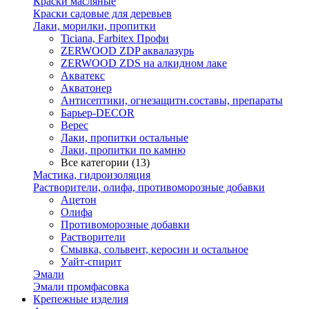
Краски масляные
Краски садовые для деревьев
Лаки, морилки, пропитки
Ticiana, Farbitex Профи
ZERWOOD ZDP аквалазурь
ZERWOOD ZDS на алкидном лаке
Акватекс
Акватонер
Антисептики, огнезащитн.составы, препараты
Барьер-DECOR
Верес
Лаки, пропитки остальные
Лаки, пропитки по камню
Все категории (13)
Мастика, гидроизоляция
Растворители, олифа, противоморозные добавки
Ацетон
Олифа
Противоморозные добавки
Растворители
Смывка, сольвент, керосин и остальное
Уайт-спирит
Эмали
Эмали промфасовка
Крепежные изделия