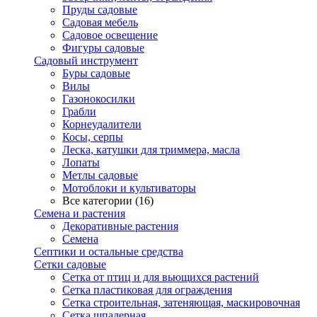
Пруды садовые
Садовая мебель
Садовое освещение
Фигуры садовые
Садовый инструмент
Буры садовые
Вилы
Газонокосилки
Грабли
Корнеудалители
Косы, серпы
Леска, катушки для триммера, масла
Лопаты
Метлы садовые
Мотоблоки и культиваторы
Все категории (16)
Семена и растения
Декоративные растения
Семена
Септики и остальные средства
Сетки садовые
Сетка от птиц и для вьющихся растений
Сетка пластиковая для ограждения
Сетка строительная, затеняющая, маскировочная
Сетка шпалерная