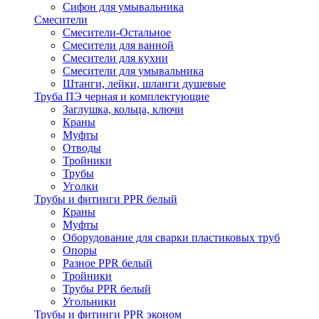
Сифон для умывальника
Смесители
Cмесители-Остальное
Смесители для ванной
Смесители для кухни
Смесители для умывальника
Штанги, лейки, шланги душевые
Труба ПЭ черная и комплектующие
Заглушка, кольца, ключи
Краны
Муфты
Отводы
Тройники
Трубы
Уголки
Трубы и фитинги PPR белый
Краны
Муфты
Оборудование для сварки пластиковых труб
Опоры
Разное PPR белый
Тройники
Трубы PPR белый
Угольники
Трубы и фитинги PPR эконом