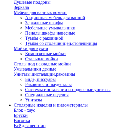
Душевые поддоны
Зеркала
Мебель для ванных комнат
Акционная мебель для ванной
Зеркальные шкафы
Мебельные умывальники
Пеналы,шкафы навесные
Тумбы с раковиной
Тумбы со столешницей,столешницы
Мойки для кухни
Композитные мойки
Стальные мойки
Столы под накладные мойки
Умывальники дачные
Унитазы,инсталяции,раковины
Биде, писсуары
Раковины и пьедесталы
Системы инсталяции и подвесные унитазы
Специальные изделия
Унитазы
Столярные изделия и пиломатериалы
Блок - хаус
Бруски
Вагонка
Всё для лестниц