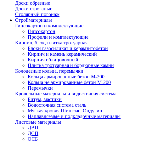
Доски обрезные
Доски строганые
Столярный погонаж
Стройматериалы
Гипсокартон и комплектующие
Гипсокартон
Профили и комплектующие
Кирпич, блок, плитка тротуарная
Блоки газосиликат и керамзитобетон
Кирпич и камень керамический
Кирпич облицовочный
Плитка тротуарная и бордюрные камни
Колодезные кольца, перемычки
Кольца армированные бетон М-200
Кольца не армированные бетон М-200
Перемычки
Кровельные материалы и водосточная система
Битум, мастики
Водосточная система сталь
Мягкая кровля Шинглас, Ондулин
Наплавляемые и подкладочные материалы
Листовые материалы
ДВП
ДСП
ОСБ