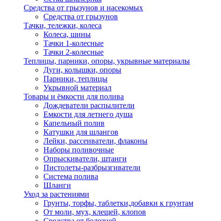
Средства от грызунов и насекомых
Средства от грызунов
Тачки, тележки, колеса
Колеса, шины
Тачки 1-колесные
Тачки 2-колесные
Теплицы, парники, опоры, укрывные материалы
Дуги, колышки, опоры
Парники, теплицы
Укрывной материал
Товары и ёмкости для полива
Дождеватели распылители
Емкости для летнего душа
Капельный полив
Катушки для шлангов
Лейки, рассеиватели, флаконы
Наборы поливочные
Опрыскиватели, штанги
Пистолеты-разбрызгиватели
Система полива
Шланги
Уход за растениями
Грунты, торфы, таблетки,добавки к грунтам
От моли, мух, клещей, клопов
Средства от болезней