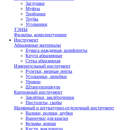
Заглушки
Муфты
Тройники
Трубы
Угольники
ТЭНЫ
Фильтры, комплектующие
Инструмент
Абразивные материалы
Бумага наждачная, шлифленты
Круги абразивные
Сетка абразивная
Измерительный инструмент
Рулетки, мерные ленты
Угольники, линейки
Уровни
Штангенциркули
Крепежный инструмент
Заклёпки, заклёпочники
Пистолеты, скобы
Малярный и штукатурно-отделочный инструмент
Валики, ролики, шубки
Ванночки для краски
Кельмы, ковши
Кисти, макловицы