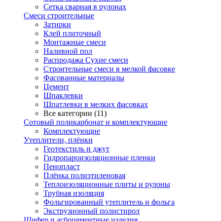
Сетка сварная в рулонах
Смеси строительные
Затирки
Клей плиточный
Монтажные смеси
Наливной пол
Распродажа Сухие смеси
Строительные смеси в мелкой фасовке
Фасованные материалы
Цемент
Шпаклевки
Шпатлевки в мелких фасовках
Все категории (11)
Сотовый поликарбонат и комплектующие
Комплектующие
Утеплители, плёнки
Геотекстиль и джут
Гидропароизоляционные пленки
Пенопласт
Плёнка полиэтиленовая
Теплоизоляционные плиты и рулоны
Трубная изоляция
Фольгированный утеплитель и фольга
Экструзионный полистирол
Шифер и асбоцементные изделия