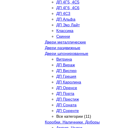
ДП 4Г5, 4С5
ДП 4Г6, 4С6
ДП 4С3
ДП Альфа
ДП Эко Лайт
Классика
Скинни
Двери металлические
Двери раздвижные
Двери шпонированные
Витрина
ДП Вираж
ДП Виспер
ДП Греция
ДП Каролина
ДП Оренсе
ДП Порта
ДП Престиж
ДП Соната
ДП Соренте
Все категории (11)
Коробки. Наличники. Доборы
Ампир, Челси