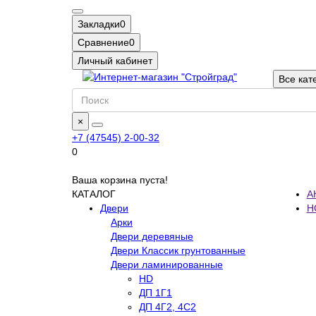
Закладки
0
Сравнение
0
Личный кабинет
Все кат
×
+7 (47545) 2-00-32
0
Ваша корзина пуста!
КАТАЛОГ
А
Двери
Н
Арки
Двери деревяные
Двери Классик грунтованные
Двери ламинированные
HD
ДП 1Г1
ДП 4Г2, 4С2