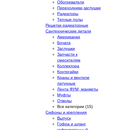
Обогреватели
Переходники,заглушки
Радиаторы
Теплые полы
Решетки радиаторные
Сантехнические детали
Американки
Бочата
Заглушки
Запчасти к
смесителям
Коллектора
Контргайки
Краны и вентили
латунные
Лента ФУМ, манжеты
Муфты
Отводы
Все категории (15)
Сифоны и крепления
Выпуск
Гофра и шланг
гофрированный