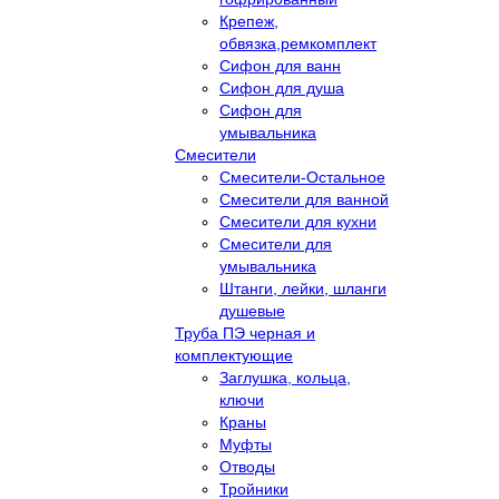
Крепеж,
обвязка,ремкомплект
Сифон для ванн
Сифон для душа
Сифон для
умывальника
Смесители
Cмесители-Остальное
Смесители для ванной
Смесители для кухни
Смесители для
умывальника
Штанги, лейки, шланги
душевые
Труба ПЭ черная и
комплектующие
Заглушка, кольца,
ключи
Краны
Муфты
Отводы
Тройники