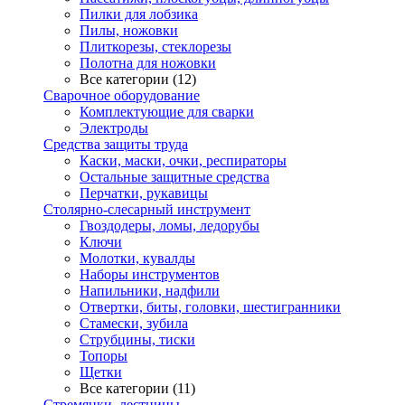
Пилки для лобзика
Пилы, ножовки
Плиткорезы, стеклорезы
Полотна для ножовки
Все категории (12)
Сварочное оборудование
Комплектующие для сварки
Электроды
Средства защиты труда
Каски, маски, очки, респираторы
Остальные защитные средства
Перчатки, рукавицы
Столярно-слесарный инструмент
Гвоздодеры, ломы, ледорубы
Ключи
Молотки, кувалды
Наборы инструментов
Напильники, надфили
Отвертки, биты, головки, шестигранники
Стамески, зубила
Струбцины, тиски
Топоры
Щетки
Все категории (11)
Стремянки, лестницы