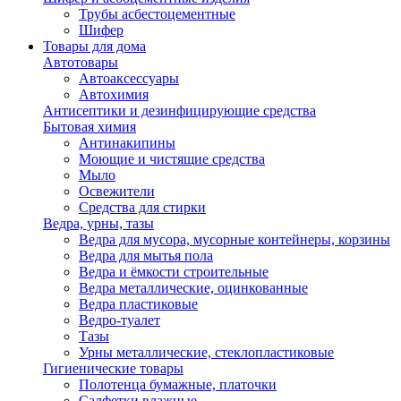
Трубы асбестоцементные
Шифер
Товары для дома
Автотовары
Автоаксессуары
Автохимия
Антисептики и дезинфицирующие средства
Бытовая химия
Антинакипины
Моющие и чистящие средства
Мыло
Освежители
Средства для стирки
Ведра, урны, тазы
Ведра для мусора, мусорные контейнеры, корзины
Ведра для мытья пола
Ведра и ёмкости строительные
Ведра металлические, оцинкованные
Ведра пластиковые
Ведро-туалет
Тазы
Урны металлические, стеклопластиковые
Гигиенические товары
Полотенца бумажные, платочки
Салфетки влажные