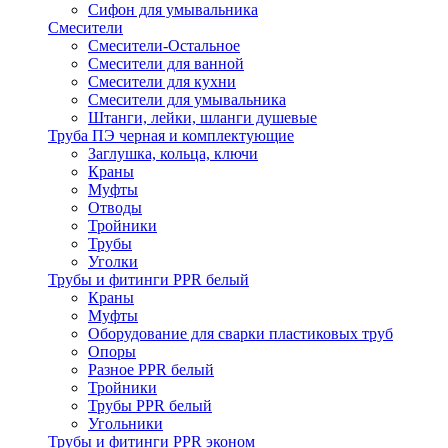
Сифон для умывальника
Смесители
Cмесители-Остальное
Смесители для ванной
Смесители для кухни
Смесители для умывальника
Штанги, лейки, шланги душевые
Труба ПЭ черная и комплектующие
Заглушка, кольца, ключи
Краны
Муфты
Отводы
Тройники
Трубы
Уголки
Трубы и фитинги PPR белый
Краны
Муфты
Оборудование для сварки пластиковых труб
Опоры
Разное PPR белый
Тройники
Трубы PPR белый
Угольники
Трубы и фитинги PPR эконом