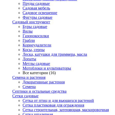
Пруды садовые
Садовая мебель
Садовое освещение
Фигуры садовые
Садовый инструмент
Буры садовые
Вилы
Газонокосилки
Грабли
Корнеудалители
Косы, серпы
Леска, катушки для триммера, масла
Лопаты
Метлы садовые
Мотоблоки и культиваторы
Все категории (16)
Семена и растения
Декоративные растения
Семена
Септики и остальные средства
Сетки садовые
Сетка от птиц и для вьющихся растений
Сетка пластиковая для ограждения
Сетка строительная, затеняющая, маскировочная
Сетка шпалерная