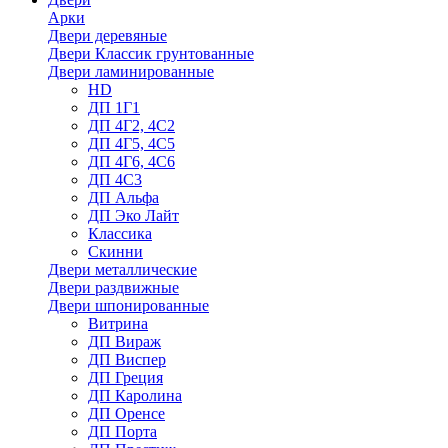
Арки
Двери деревяные
Двери Классик грунтованные
Двери ламинированные
HD
ДП 1Г1
ДП 4Г2, 4С2
ДП 4Г5, 4С5
ДП 4Г6, 4С6
ДП 4С3
ДП Альфа
ДП Эко Лайт
Классика
Скинни
Двери металлические
Двери раздвижные
Двери шпонированные
Витрина
ДП Вираж
ДП Виспер
ДП Греция
ДП Каролина
ДП Оренсе
ДП Порта