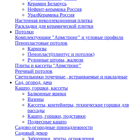
Керамин Беларусь
Нефрит-керамика Россия
УралКерамика Россия
Настенная неколлекционная плитка
Раскладки для керамической плитки
Потолки
Комплектующие "Армстронг" и угловые профили
Пенопластовые потолок
Карнизы
Пенопласт(плинтус и потолок)
Рулонные шторы, жалюзи
Плиты и кассеты "Армстронг"
Реечный потолок
Светильники точечные , встраиваемые и накладные
Сад, огород, дача
Кашпо, горшки, кассеты
Балконные ящики
Вазоны
Кассеты, контейнеры, технические горшки для
рассады
Кашпо, горшки, подставки
Подвесные кашпо
Садово-огородные принадлежности
Садовый декор
Заборчики, ленты, ограждения