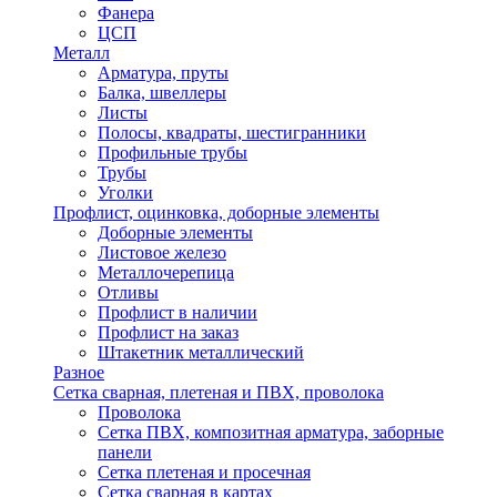
Фанера
ЦСП
Металл
Арматура, пруты
Балка, швеллеры
Листы
Полосы, квадраты, шестигранники
Профильные трубы
Трубы
Уголки
Профлист, оцинковка, доборные элементы
Доборные элементы
Листовое железо
Металлочерепица
Отливы
Профлист в наличии
Профлист на заказ
Штакетник металлический
Разное
Сетка сварная, плетеная и ПВХ, проволока
Проволока
Сетка ПВХ, композитная арматура, заборные
панели
Сетка плетеная и просечная
Сетка сварная в картах