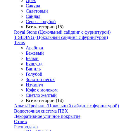
Орех
Сакура
Салатовый
Сандал
Серо - голубой
Все категории (15)
Royal Stone (Цокольный сайдинг с фурнитурой)
T-SIDING (Цокольный сайдинг с фурнитурой)
Tecos
Арабика
Бежевый
Белый
Бургунд
Ваниль
Голубой
Золотой песок
Изумруд
Кофе с молоком
Светло желтый
Все категории (14)
Альта-Профиль (Цокольный сайдинг с фурнитурой)
Водосточная система ПВХ
Декоративное уличное покрытие
Отлив
Распродажа