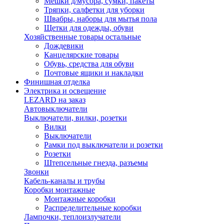
Мешки д/мусора, сумки, пакеты
Тряпки, салфетки для уборки
Швабры, наборы для мытья пола
Щетки для одежды, обуви
Хозяйственные товары остальные
Дождевики
Канцелярские товары
Обувь, средства для обуви
Почтовые ящики и накладки
Финишная отделка
Электрика и освещение
LEZARD на заказ
Автовыключатели
Выключатели, вилки, розетки
Вилки
Выключатели
Рамки под выключатели и розетки
Розетки
Штепсельные гнезда, разъемы
Звонки
Кабель-каналы и трубы
Коробки монтажные
Монтажные коробки
Распределительные коробки
Лампочки, теплоизлучатели