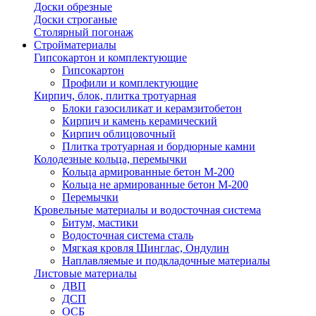
Доски обрезные
Доски строганые
Столярный погонаж
Стройматериалы
Гипсокартон и комплектующие
Гипсокартон
Профили и комплектующие
Кирпич, блок, плитка тротуарная
Блоки газосиликат и керамзитобетон
Кирпич и камень керамический
Кирпич облицовочный
Плитка тротуарная и бордюрные камни
Колодезные кольца, перемычки
Кольца армированные бетон М-200
Кольца не армированные бетон М-200
Перемычки
Кровельные материалы и водосточная система
Битум, мастики
Водосточная система сталь
Мягкая кровля Шинглас, Ондулин
Наплавляемые и подкладочные материалы
Листовые материалы
ДВП
ДСП
ОСБ