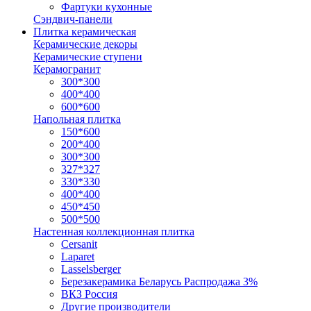
Фартуки кухонные
Сэндвич-панели
Плитка керамическая
Керамические декоры
Керамические ступени
Керамогранит
300*300
400*400
600*600
Напольная плитка
150*600
200*400
300*300
327*327
330*330
400*400
450*450
500*500
Настенная коллекционная плитка
Cersanit
Laparet
Lasselsberger
Березакерамика Беларусь Распродажа 3%
ВКЗ Россия
Другие производители