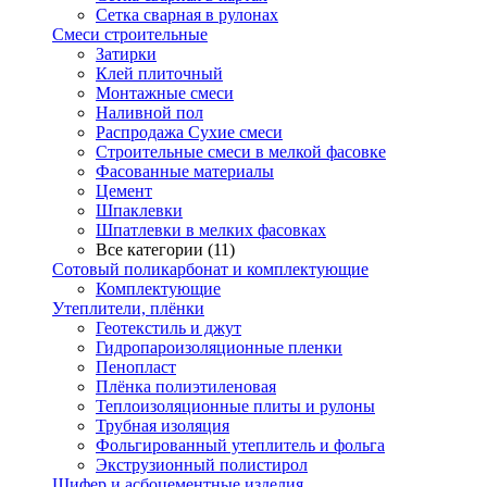
Сетка сварная в рулонах
Смеси строительные
Затирки
Клей плиточный
Монтажные смеси
Наливной пол
Распродажа Сухие смеси
Строительные смеси в мелкой фасовке
Фасованные материалы
Цемент
Шпаклевки
Шпатлевки в мелких фасовках
Все категории (11)
Сотовый поликарбонат и комплектующие
Комплектующие
Утеплители, плёнки
Геотекстиль и джут
Гидропароизоляционные пленки
Пенопласт
Плёнка полиэтиленовая
Теплоизоляционные плиты и рулоны
Трубная изоляция
Фольгированный утеплитель и фольга
Экструзионный полистирол
Шифер и асбоцементные изделия