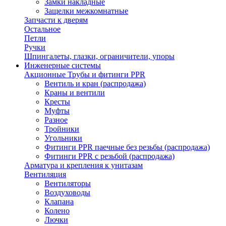
Замки накладные
Защелки межкомнатные
Запчасти к дверям
Остальное
Петли
Ручки
Шпингалеты, глазки, ограничители, упоры
Инженерные системы
Акционные Трубы и фитинги PPR
Вентиль и кран (распродажа)
Краны и вентили
Кресты
Муфты
Разное
Тройники
Угольники
Фитинги PPR паечные без резьбы (распродажа)
Фитинги PPR с резьбой (распродажа)
Арматура и крепления к унитазам
Вентиляция
Вентиляторы
Воздуховоды
Клапана
Колено
Лючки