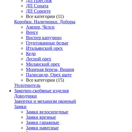
ДП Престиж
ДП Соната
ДП Соренте
Все категории (11)
Коробки. Наличники. Доборы
Ампир, Челси
Венге
Виспер капучино
Грунтованные белые
Итальянский орех
Кедр
Лесной орех
Миланский орех
Мореная береза, Вишня
Палисандр, Орех шате
Все категории (15)
Уплотнитель
Замочно-скобяные изделия
Доводчики
Завертки и механизм оконный
Замки
Замки велосипедные
Замки врезные
Замки гаражные
Замки навесные