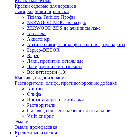
Краски масляные
Краски садовые для деревьев
Лаки, морилки, пропитки
Ticiana, Farbitex Профи
ZERWOOD ZDP аквалазурь
ZERWOOD ZDS на алкидном лаке
Акватекс
Акватонер
Антисептики, огнезащитн.составы, препараты
Барьер-DECOR
Верес
Лаки, пропитки остальные
Лаки, пропитки по камню
Все категории (13)
Мастика, гидроизоляция
Растворители, олифа, противоморозные добавки
Ацетон
Олифа
Противоморозные добавки
Растворители
Смывка, сольвент, керосин и остальное
Уайт-спирит
Эмали
Эмали промфасовка
Крепежные изделия