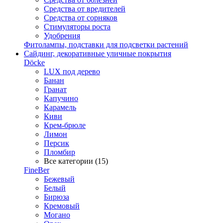
Средства от вредителей
Средства от сорняков
Стимуляторы роста
Удобрения
Фитолампы, подставки для подсветки растений
Сайдинг, декоративные уличные покрытия
Döcke
LUX под дерево
Банан
Гранат
Капучино
Карамель
Киви
Крем-брюле
Лимон
Персик
Пломбир
Все категории (15)
FineBer
Бежевый
Белый
Бирюза
Кремовый
Могано