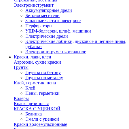
Электроинструмент
Аккумуляторные дрели
Бетоносмесители
Запасные части к электрике
Перфораторы
УШМ-болгарки, шлиф. машинки
Электрические дрели
Электрические лобзики, дисковые и цепные пилы,
рубанки
Электроинструмент-остальное
Краски, лаки, клеи
Аэрозоли, сухие краски
Грунты
Грунты по бетону
Грунты по металлу
Клей, герметик, пена
Клей
Пены, герметики
Колеры
Краска резиновая
КРАСКА С УЦЕНКОЙ
Белинка
Эмали с уценкой
Краски водоэмульсионные