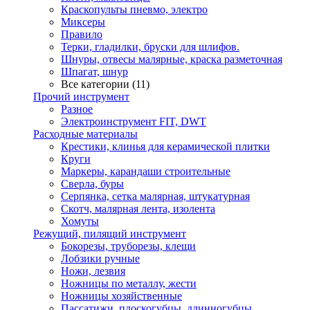
Краскопульты пневмо, электро
Миксеры
Правило
Терки, гладилки, бруски для шлифов.
Шнуры, отвесы малярные, краска разметочная
Шпагат, шнур
Все категории (11)
Прочий инструмент
Разное
Электроинструмент FIT, DWT
Расходные материалы
Крестики, клинья для керамической плитки
Круги
Маркеры, карандаши строительные
Сверла, буры
Серпянка, сетка малярная, штукатурная
Скотч, малярная лента, изолента
Хомуты
Режущий, пилящий инструмент
Бокорезы, труборезы, клещи
Лобзики ручные
Ножи, лезвия
Ножницы по металлу, жести
Ножницы хозяйственные
Пассатижи, плоскогубцы, длинногубцы