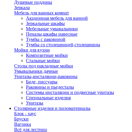
Душевые поддоны
Зеркала
Мебель для ванных комнат
Акционная мебель для ванной
Зеркальные шкафы
Мебельные умывальники
Пеналы,шкафы навесные
Тумбы с раковиной
Тумбы со столешницей,столешницы
Мойки для кухни
Композитные мойки
Стальные мойки
Столы под накладные мойки
Умывальники дачные
Унитазы,инсталяции,раковины
Биде, писсуары
Раковины и пьедесталы
Системы инсталяции и подвесные унитазы
Специальные изделия
Унитазы
Столярные изделия и пиломатериалы
Блок - хаус
Бруски
Вагонка
Всё для лестниц