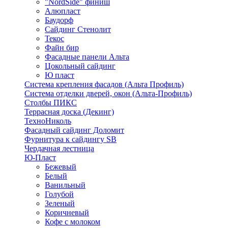
"NordSide" финиш
Алюпласт
Баудорф
Сайдинг Стенолит
Текос
Файн бир
Фасадные панели Альта
Цокольный сайдинг
Ю пласт
Система крепления фасадов (Альта Профиль)
Система отделки дверей, окон (Альта-Профиль)
Столбы ПИКС
Террасная доска (Декинг)
ТехноНиколь
Фасадный сайдинг Доломит
Фурнитура к сайдингу SB
Чердачная лестница
Ю-Пласт
Бежевый
Белый
Ванильный
Голубой
Зеленый
Коричневый
Кофе с молоком