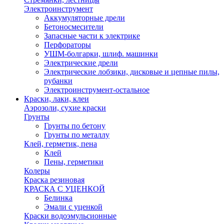
Электроинструмент
Аккумуляторные дрели
Бетоносмесители
Запасные части к электрике
Перфораторы
УШМ-болгарки, шлиф. машинки
Электрические дрели
Электрические лобзики, дисковые и цепные пилы,
рубанки
Электроинструмент-остальное
Краски, лаки, клеи
Аэрозоли, сухие краски
Грунты
Грунты по бетону
Грунты по металлу
Клей, герметик, пена
Клей
Пены, герметики
Колеры
Краска резиновая
КРАСКА С УЦЕНКОЙ
Белинка
Эмали с уценкой
Краски водоэмульсионные