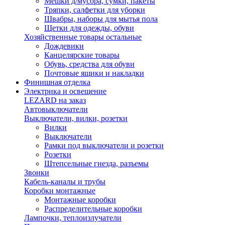
Мешки д/мусора, сумки, пакеты
Тряпки, салфетки для уборки
Швабры, наборы для мытья пола
Щетки для одежды, обуви
Хозяйственные товары остальные
Дождевики
Канцелярские товары
Обувь, средства для обуви
Почтовые ящики и накладки
Финишная отделка
Электрика и освещение
LEZARD на заказ
Автовыключатели
Выключатели, вилки, розетки
Вилки
Выключатели
Рамки под выключатели и розетки
Розетки
Штепсельные гнезда, разъемы
Звонки
Кабель-каналы и трубы
Коробки монтажные
Монтажные коробки
Распределительные коробки
Лампочки, теплоизлучатели