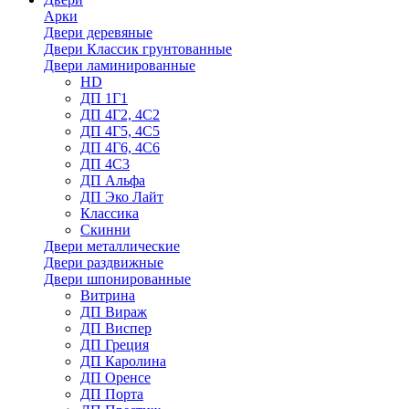
Арки
Двери деревяные
Двери Классик грунтованные
Двери ламинированные
HD
ДП 1Г1
ДП 4Г2, 4С2
ДП 4Г5, 4С5
ДП 4Г6, 4С6
ДП 4С3
ДП Альфа
ДП Эко Лайт
Классика
Скинни
Двери металлические
Двери раздвижные
Двери шпонированные
Витрина
ДП Вираж
ДП Виспер
ДП Греция
ДП Каролина
ДП Оренсе
ДП Порта