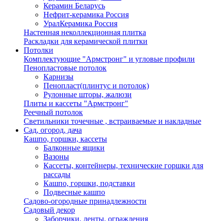
Керамин Беларусь
Нефрит-керамика Россия
УралКерамика Россия
Настенная неколлекционная плитка
Раскладки для керамической плитки
Потолки
Комплектующие "Армстронг" и угловые профили
Пенопластовые потолок
Карнизы
Пенопласт(плинтус и потолок)
Рулонные шторы, жалюзи
Плиты и кассеты "Армстронг"
Реечный потолок
Светильники точечные , встраиваемые и накладные
Сад, огород, дача
Кашпо, горшки, кассеты
Балконные ящики
Вазоны
Кассеты, контейнеры, технические горшки для
рассады
Кашпо, горшки, подставки
Подвесные кашпо
Садово-огородные принадлежности
Садовый декор
Заборчики, ленты, ограждения