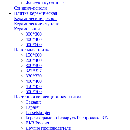
Фартуки кухонные
Сэндвич-панели
Плитка керамическая
Керамические декоры
Керамические ступени
Керамогранит
300*300
400*400
600*600
Напольная плитка
150*600
200*400
300*300
327*327
330*330
400*400
450*450
500*500
Настенная коллекционная плитка
Cersanit
Laparet
Lasselsberger
Березакерамика Беларусь Распродажа 3%
ВКЗ Россия
Другие производители