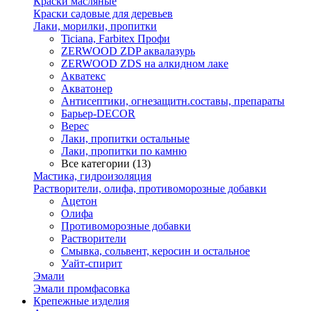
Краски масляные
Краски садовые для деревьев
Лаки, морилки, пропитки
Ticiana, Farbitex Профи
ZERWOOD ZDP аквалазурь
ZERWOOD ZDS на алкидном лаке
Акватекс
Акватонер
Антисептики, огнезащитн.составы, препараты
Барьер-DECOR
Верес
Лаки, пропитки остальные
Лаки, пропитки по камню
Все категории (13)
Мастика, гидроизоляция
Растворители, олифа, противоморозные добавки
Ацетон
Олифа
Противоморозные добавки
Растворители
Смывка, сольвент, керосин и остальное
Уайт-спирит
Эмали
Эмали промфасовка
Крепежные изделия