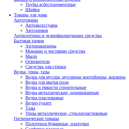
Трубы асбестоцементные
Шифер
Товары для дома
Автотовары
Автоаксессуары
Автохимия
Антисептики и дезинфицирующие средства
Бытовая химия
Антинакипины
Моющие и чистящие средства
Мыло
Освежители
Средства для стирки
Ведра, урны, тазы
Ведра для мусора, мусорные контейнеры, корзины
Ведра для мытья пола
Ведра и ёмкости строительные
Ведра металлические, оцинкованные
Ведра пластиковые
Ведро-туалет
Тазы
Урны металлические, стеклопластиковые
Гигиенические товары
Полотенца бумажные, платочки
Салфетки влажные