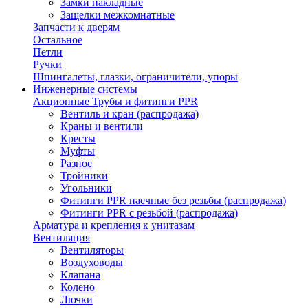
Замки накладные
Защелки межкомнатные
Запчасти к дверям
Остальное
Петли
Ручки
Шпингалеты, глазки, ограничители, упоры
Инженерные системы
Акционные Трубы и фитинги PPR
Вентиль и кран (распродажа)
Краны и вентили
Кресты
Муфты
Разное
Тройники
Угольники
Фитинги PPR паечные без резьбы (распродажа)
Фитинги PPR с резьбой (распродажа)
Арматура и крепления к унитазам
Вентиляция
Вентиляторы
Воздуховоды
Клапана
Колено
Лючки