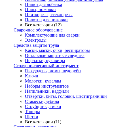
Пилки для лобзика
Пилы, ножовки
Плиткорезы, стеклорезы
Полотна для ножовки
Все категории (12)
Сварочное оборудование
Комплектующие для сварки
Электроды
Средства защиты труда
Каски, маски, очки, респираторы
Остальные защитные средства
Перчатки, рукавицы
Столярно-слесарный инструмент
Гвоздодеры, ломы, ледорубы
Ключи
Молотки, кувалды
Наборы инструментов
Напильники, надфили
Отвертки, биты, головки, шестигранники
Стамески, зубила
Струбцины, тиски
Топоры
Щетки
Все категории (11)
Стремянки, лестницы