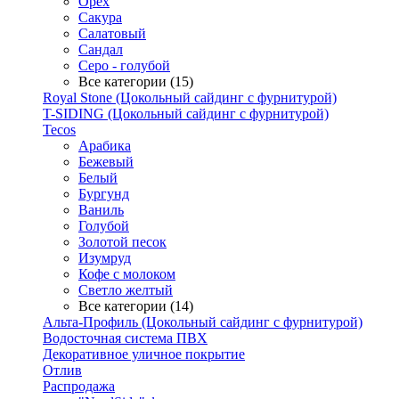
Орех
Сакура
Салатовый
Сандал
Серо - голубой
Все категории (15)
Royal Stone (Цокольный сайдинг с фурнитурой)
T-SIDING (Цокольный сайдинг с фурнитурой)
Tecos
Арабика
Бежевый
Белый
Бургунд
Ваниль
Голубой
Золотой песок
Изумруд
Кофе с молоком
Светло желтый
Все категории (14)
Альта-Профиль (Цокольный сайдинг с фурнитурой)
Водосточная система ПВХ
Декоративное уличное покрытие
Отлив
Распродажа