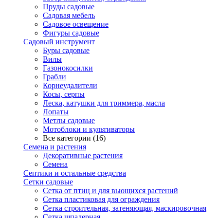
Пруды садовые
Садовая мебель
Садовое освещение
Фигуры садовые
Садовый инструмент
Буры садовые
Вилы
Газонокосилки
Грабли
Корнеудалители
Косы, серпы
Леска, катушки для триммера, масла
Лопаты
Метлы садовые
Мотоблоки и культиваторы
Все категории (16)
Семена и растения
Декоративные растения
Семена
Септики и остальные средства
Сетки садовые
Сетка от птиц и для вьющихся растений
Сетка пластиковая для ограждения
Сетка строительная, затеняющая, маскировочная
Сетка шпалерная