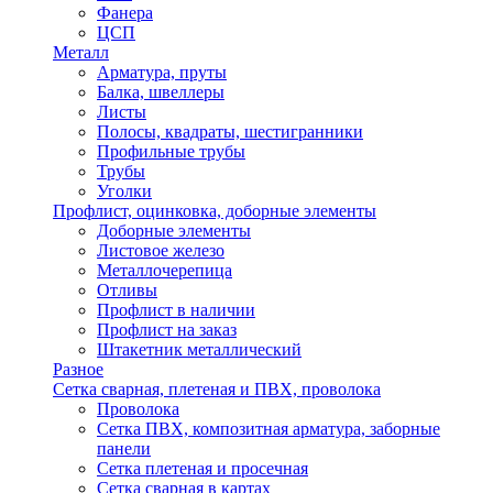
Фанера
ЦСП
Металл
Арматура, пруты
Балка, швеллеры
Листы
Полосы, квадраты, шестигранники
Профильные трубы
Трубы
Уголки
Профлист, оцинковка, доборные элементы
Доборные элементы
Листовое железо
Металлочерепица
Отливы
Профлист в наличии
Профлист на заказ
Штакетник металлический
Разное
Сетка сварная, плетеная и ПВХ, проволока
Проволока
Сетка ПВХ, композитная арматура, заборные
панели
Сетка плетеная и просечная
Сетка сварная в картах