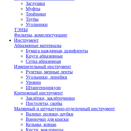
Заглушки
Муфты
Тройники
Трубы
Угольники
ТЭНЫ
Фильтры, комплектующие
Инструмент
Абразивные материалы
Бумага наждачная, шлифленты
Круги абразивные
Сетка абразивная
Измерительный инструмент
Рулетки, мерные ленты
Угольники, линейки
Уровни
Штангенциркули
Крепежный инструмент
Заклёпки, заклёпочники
Пистолеты, скобы
Малярный и штукатурно-отделочный инструмент
Валики, ролики, шубки
Ванночки для краски
Кельмы, ковши
Кисти, макловицы