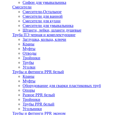
Сифон для умывальника
Смесители
Cмесители-Остальное
Смесители для ванной
Смесители для кухни
Смесители для умывальника
Штанги, лейки, шланги душевые
Труба ПЭ черная и комплектующие
Заглушка, кольца, ключи
Краны
Муфты
Отводы
Тройники
Трубы
Уголки
Трубы и фитинги PPR белый
Краны
Муфты
Оборудование для сварки пластиковых труб
Опоры
Разное PPR белый
Тройники
Трубы PPR белый
Угольники
Трубы и фитинги PPR эконом