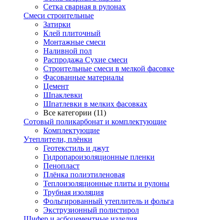
Сетка сварная в рулонах
Смеси строительные
Затирки
Клей плиточный
Монтажные смеси
Наливной пол
Распродажа Сухие смеси
Строительные смеси в мелкой фасовке
Фасованные материалы
Цемент
Шпаклевки
Шпатлевки в мелких фасовках
Все категории (11)
Сотовый поликарбонат и комплектующие
Комплектующие
Утеплители, плёнки
Геотекстиль и джут
Гидропароизоляционные пленки
Пенопласт
Плёнка полиэтиленовая
Теплоизоляционные плиты и рулоны
Трубная изоляция
Фольгированный утеплитель и фольга
Экструзионный полистирол
Шифер и асбоцементные изделия