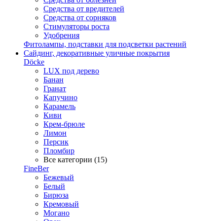
Средства от вредителей
Средства от сорняков
Стимуляторы роста
Удобрения
Фитолампы, подставки для подсветки растений
Сайдинг, декоративные уличные покрытия
Döcke
LUX под дерево
Банан
Гранат
Капучино
Карамель
Киви
Крем-брюле
Лимон
Персик
Пломбир
Все категории (15)
FineBer
Бежевый
Белый
Бирюза
Кремовый
Могано