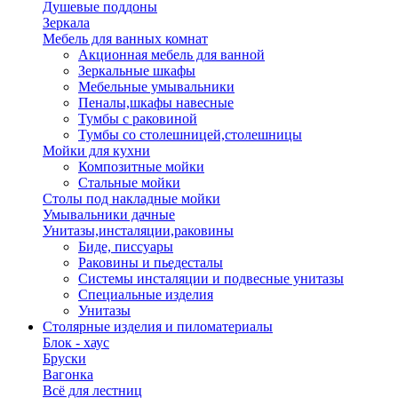
Душевые поддоны
Зеркала
Мебель для ванных комнат
Акционная мебель для ванной
Зеркальные шкафы
Мебельные умывальники
Пеналы,шкафы навесные
Тумбы с раковиной
Тумбы со столешницей,столешницы
Мойки для кухни
Композитные мойки
Стальные мойки
Столы под накладные мойки
Умывальники дачные
Унитазы,инсталяции,раковины
Биде, писсуары
Раковины и пьедесталы
Системы инсталяции и подвесные унитазы
Специальные изделия
Унитазы
Столярные изделия и пиломатериалы
Блок - хаус
Бруски
Вагонка
Всё для лестниц