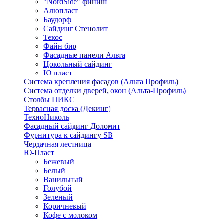
"NordSide" финиш
Алюпласт
Баудорф
Сайдинг Стенолит
Текос
Файн бир
Фасадные панели Альта
Цокольный сайдинг
Ю пласт
Система крепления фасадов (Альта Профиль)
Система отделки дверей, окон (Альта-Профиль)
Столбы ПИКС
Террасная доска (Декинг)
ТехноНиколь
Фасадный сайдинг Доломит
Фурнитура к сайдингу SB
Чердачная лестница
Ю-Пласт
Бежевый
Белый
Ванильный
Голубой
Зеленый
Коричневый
Кофе с молоком