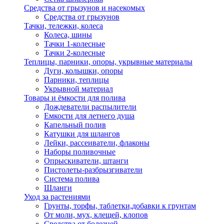
Средства от грызунов и насекомых
Средства от грызунов
Тачки, тележки, колеса
Колеса, шины
Тачки 1-колесные
Тачки 2-колесные
Теплицы, парники, опоры, укрывные материалы
Дуги, колышки, опоры
Парники, теплицы
Укрывной материал
Товары и ёмкости для полива
Дождеватели распылители
Емкости для летнего душа
Капельный полив
Катушки для шлангов
Лейки, рассеиватели, флаконы
Наборы поливочные
Опрыскиватели, штанги
Пистолеты-разбрызгиватели
Система полива
Шланги
Уход за растениями
Грунты, торфы, таблетки,добавки к грунтам
От моли, мух, клещей, клопов
Средства от болезней