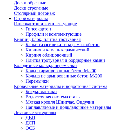
Доски обрезные
Доски строганые
Столярный погонаж
Стройматериалы
Гипсокартон и комплектующие
Гипсокартон
Профили и комплектующие
Кирпич, блок, плитка тротуарная
Блоки газосиликат и керамзитобетон
Кирпич и камень керамический
Кирпич облицовочный
Плитка тротуарная и бордюрные камни
Колодезные кольца, перемычки
Кольца армированные бетон М-200
Кольца не армированные бетон М-200
Перемычки
Кровельные материалы и водосточная система
Битум, мастики
Водосточная система сталь
Мягкая кровля Шинглас, Ондулин
Наплавляемые и подкладочные материалы
Листовые материалы
ДВП
ДСП
ОСБ