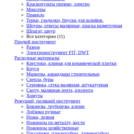
Краскопульты пневмо, электро
Миксеры
Правило
Терки, гладилки, бруски для шлифов.
Шнуры, отвесы малярные, краска разметочная
Шпагат, шнур
Все категории (11)
Прочий инструмент
Разное
Электроинструмент FIT, DWT
Расходные материалы
Крестики, клинья для керамической плитки
Круги
Маркеры, карандаши строительные
Сверла, буры
Серпянка, сетка малярная, штукатурная
Скотч, малярная лента, изолента
Хомуты
Режущий, пилящий инструмент
Бокорезы, труборезы, клещи
Лобзики ручные
Ножи, лезвия
Ножницы по металлу, жести
Ножницы хозяйственные
Пассатижи, плоскогубцы, длинногубцы