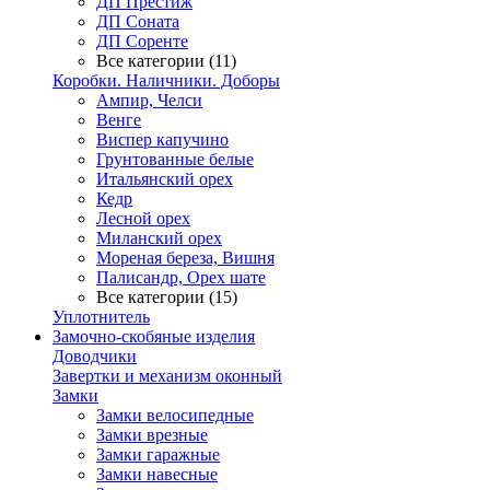
ДП Престиж
ДП Соната
ДП Соренте
Все категории (11)
Коробки. Наличники. Доборы
Ампир, Челси
Венге
Виспер капучино
Грунтованные белые
Итальянский орех
Кедр
Лесной орех
Миланский орех
Мореная береза, Вишня
Палисандр, Орех шате
Все категории (15)
Уплотнитель
Замочно-скобяные изделия
Доводчики
Завертки и механизм оконный
Замки
Замки велосипедные
Замки врезные
Замки гаражные
Замки навесные