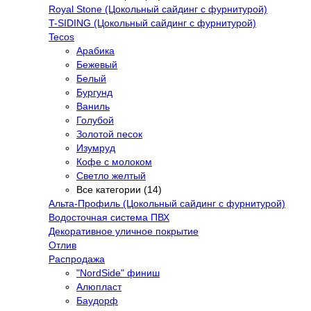
Royal Stone (Цокольный сайдинг с фурнитурой)
T-SIDING (Цокольный сайдинг с фурнитурой)
Tecos
Арабика
Бежевый
Белый
Бургунд
Ваниль
Голубой
Золотой песок
Изумруд
Кофе с молоком
Светло желтый
Все категории (14)
Альта-Профиль (Цокольный сайдинг с фурнитурой)
Водосточная система ПВХ
Декоративное уличное покрытие
Отлив
Распродажа
"NordSide" финиш
Алюпласт
Баудорф