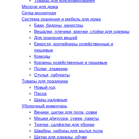
Товары для консервирования
Мелочи для дома
Сетка москитная
Система хранения и мебель для дома
Баки, бидоны, канистры
Вешалки, плечики, крючки, стойки для одежды
Для хранения вещей
Емкости, контейнеры хозяйственные и
пищевые
Комоды
Корзины хозяйственные и пищевые
Полки, этажерки
Стулья, табуреты
Товары для праздника
Новый год
Пасха
Шары надувные
Уборочный инвентарь
Веники, щетки для пола, совки
Мешки д/мусора, сумки, пакеты
Тряпки, салфетки для уборки
Швабры, наборы для мытья пола
Щетки для одежды, обуви