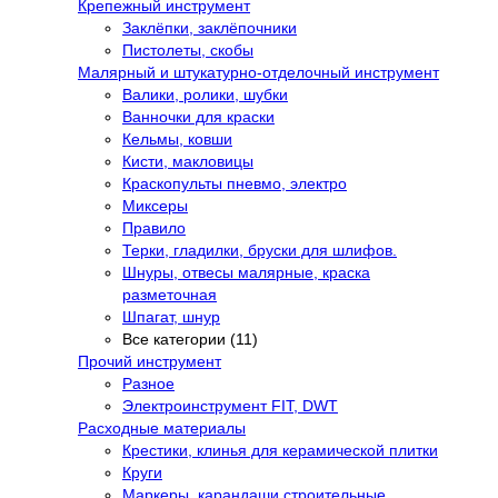
Крепежный инструмент
Заклёпки, заклёпочники
Пистолеты, скобы
Малярный и штукатурно-отделочный инструмент
Валики, ролики, шубки
Ванночки для краски
Кельмы, ковши
Кисти, макловицы
Краскопульты пневмо, электро
Миксеры
Правило
Терки, гладилки, бруски для шлифов.
Шнуры, отвесы малярные, краска
разметочная
Шпагат, шнур
Все категории (11)
Прочий инструмент
Разное
Электроинструмент FIT, DWT
Расходные материалы
Крестики, клинья для керамической плитки
Круги
Маркеры, карандаши строительные