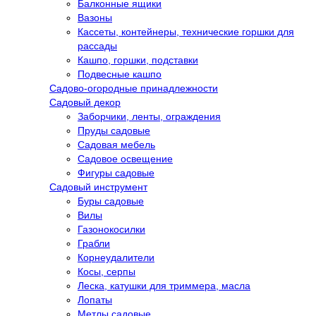
Балконные ящики
Вазоны
Кассеты, контейнеры, технические горшки для
рассады
Кашпо, горшки, подставки
Подвесные кашпо
Садово-огородные принадлежности
Садовый декор
Заборчики, ленты, ограждения
Пруды садовые
Садовая мебель
Садовое освещение
Фигуры садовые
Садовый инструмент
Буры садовые
Вилы
Газонокосилки
Грабли
Корнеудалители
Косы, серпы
Леска, катушки для триммера, масла
Лопаты
Метлы садовые