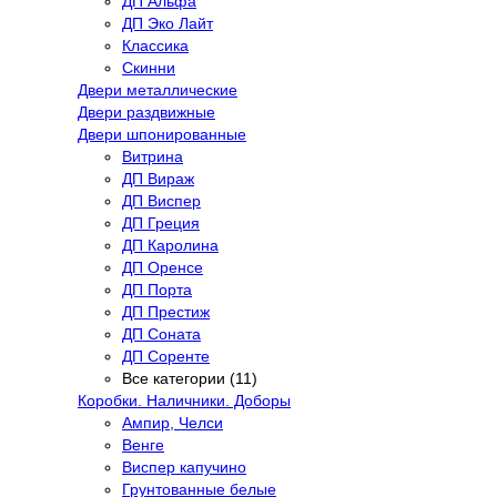
ДП Альфа
ДП Эко Лайт
Классика
Скинни
Двери металлические
Двери раздвижные
Двери шпонированные
Витрина
ДП Вираж
ДП Виспер
ДП Греция
ДП Каролина
ДП Оренсе
ДП Порта
ДП Престиж
ДП Соната
ДП Соренте
Все категории (11)
Коробки. Наличники. Доборы
Ампир, Челси
Венге
Виспер капучино
Грунтованные белые