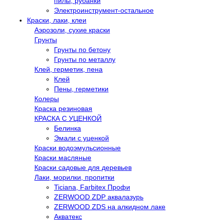
пилы, рубанки
Электроинструмент-остальное
Краски, лаки, клеи
Аэрозоли, сухие краски
Грунты
Грунты по бетону
Грунты по металлу
Клей, герметик, пена
Клей
Пены, герметики
Колеры
Краска резиновая
КРАСКА С УЦЕНКОЙ
Белинка
Эмали с уценкой
Краски водоэмульсионные
Краски масляные
Краски садовые для деревьев
Лаки, морилки, пропитки
Ticiana, Farbitex Профи
ZERWOOD ZDP аквалазурь
ZERWOOD ZDS на алкидном лаке
Акватекс