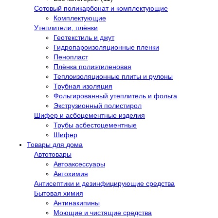
Сотовый поликарбонат и комплектующие
Комплектующие
Утеплители, плёнки
Геотекстиль и джут
Гидропароизоляционные пленки
Пенопласт
Плёнка полиэтиленовая
Теплоизоляционные плиты и рулоны
Трубная изоляция
Фольгированный утеплитель и фольга
Экструзионный полистирол
Шифер и асбоцементные изделия
Трубы асбестоцементные
Шифер
Товары для дома
Автотовары
Автоаксессуары
Автохимия
Антисептики и дезинфицирующие средства
Бытовая химия
Антинакипины
Моющие и чистящие средства