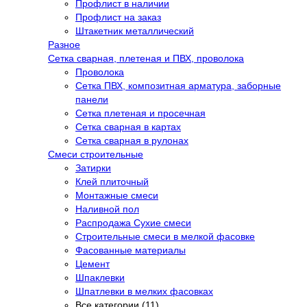
Профлист в наличии
Профлист на заказ
Штакетник металлический
Разное
Сетка сварная, плетеная и ПВХ, проволока
Проволока
Сетка ПВХ, композитная арматура, заборные
панели
Сетка плетеная и просечная
Сетка сварная в картах
Сетка сварная в рулонах
Смеси строительные
Затирки
Клей плиточный
Монтажные смеси
Наливной пол
Распродажа Сухие смеси
Строительные смеси в мелкой фасовке
Фасованные материалы
Цемент
Шпаклевки
Шпатлевки в мелких фасовках
Все категории (11)