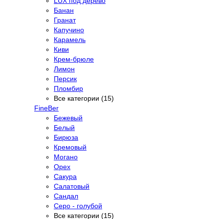
LUX под дерево
Банан
Гранат
Капучино
Карамель
Киви
Крем-брюле
Лимон
Персик
Пломбир
Все категории (15)
FineBer
Бежевый
Белый
Бирюза
Кремовый
Могано
Орех
Сакура
Салатовый
Сандал
Серо - голубой
Все категории (15)