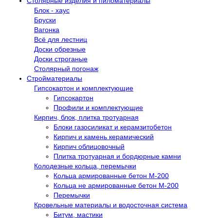
Столярные изделия и пиломатериалы
Блок - хаус
Бруски
Вагонка
Всё для лестниц
Доски обрезные
Доски строганые
Столярный погонаж
Стройматериалы
Гипсокартон и комплектующие
Гипсокартон
Профили и комплектующие
Кирпич, блок, плитка тротуарная
Блоки газосиликат и керамзитобетон
Кирпич и камень керамический
Кирпич облицовочный
Плитка тротуарная и бордюрные камни
Колодезные кольца, перемычки
Кольца армированные бетон М-200
Кольца не армированные бетон М-200
Перемычки
Кровельные материалы и водосточная система
Битум, мастики