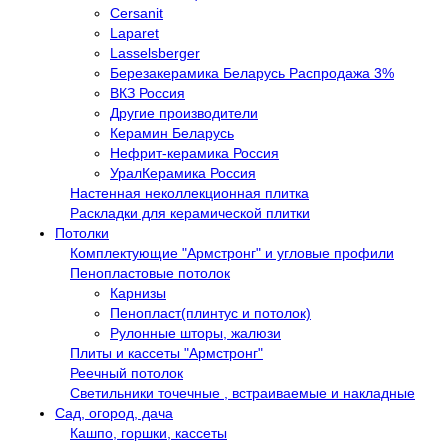
Cersanit
Laparet
Lasselsberger
Березакерамика Беларусь Распродажа 3%
ВКЗ Россия
Другие производители
Керамин Беларусь
Нефрит-керамика Россия
УралКерамика Россия
Настенная неколлекционная плитка
Раскладки для керамической плитки
Потолки
Комплектующие "Армстронг" и угловые профили
Пенопластовые потолок
Карнизы
Пенопласт(плинтус и потолок)
Рулонные шторы, жалюзи
Плиты и кассеты "Армстронг"
Реечный потолок
Светильники точечные , встраиваемые и накладные
Сад, огород, дача
Кашпо, горшки, кассеты