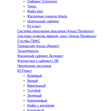
Сайдинг Стенолит
Текос
Файн бир
Фасадные панели Альта
Цокольный сайдинг
Ю пласт
Система крепления фасадов (Альта Профиль)
Система отделки дверей, окон (Альта-Профиль)
Столбы ПИКС
Террасная доска (Декинг)
ТехноНиколь
Фасадный сайдинг Доломит
Фурнитура к сайдингу SB
Чердачная лестница
Ю-Пласт
Бежевый
Белый
Ванильный
Голубой
Зеленый
Коричневый
Кофе с молоком
Кремовый