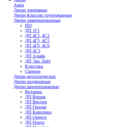
Арки
Двери деревяные
Двери Классик грунтованные
Двери ламинированные
HD
ДП 1Г1
ДП 4Г2, 4С2
ДП 4Г5, 4С5
ДП 4Г6, 4С6
ДП 4С3
ДП Альфа
ДП Эко Лайт
Классика
Скинни
Двери металлические
Двери раздвижные
Двери шпонированные
Витрина
ДП Вираж
ДП Виспер
ДП Греция
ДП Каролина
ДП Оренсе
ДП Порта