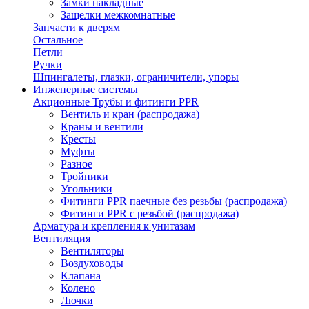
Замки накладные
Защелки межкомнатные
Запчасти к дверям
Остальное
Петли
Ручки
Шпингалеты, глазки, ограничители, упоры
Инженерные системы
Акционные Трубы и фитинги PPR
Вентиль и кран (распродажа)
Краны и вентили
Кресты
Муфты
Разное
Тройники
Угольники
Фитинги PPR паечные без резьбы (распродажа)
Фитинги PPR с резьбой (распродажа)
Арматура и крепления к унитазам
Вентиляция
Вентиляторы
Воздуховоды
Клапана
Колено
Лючки