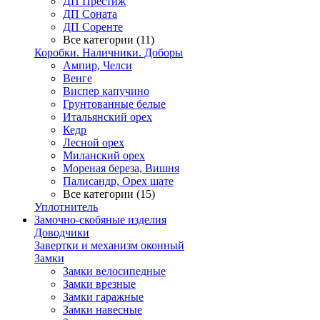
ДП Престиж
ДП Соната
ДП Соренте
Все категории (11)
Коробки. Наличники. Доборы
Ампир, Челси
Венге
Виспер капучино
Грунтованные белые
Итальянский орех
Кедр
Лесной орех
Миланский орех
Мореная береза, Вишня
Палисандр, Орех шате
Все категории (15)
Уплотнитель
Замочно-скобяные изделия
Доводчики
Завертки и механизм оконный
Замки
Замки велосипедные
Замки врезные
Замки гаражные
Замки навесные