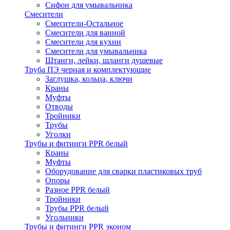
Сифон для умывальника
Смесители
Cмесители-Остальное
Смесители для ванной
Смесители для кухни
Смесители для умывальника
Штанги, лейки, шланги душевые
Труба ПЭ черная и комплектующие
Заглушка, кольца, ключи
Краны
Муфты
Отводы
Тройники
Трубы
Уголки
Трубы и фитинги PPR белый
Краны
Муфты
Оборудование для сварки пластиковых труб
Опоры
Разное PPR белый
Тройники
Трубы PPR белый
Угольники
Трубы и фитинги PPR эконом